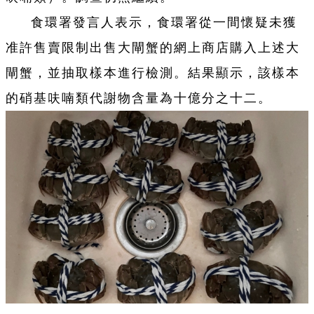
食環署發言人表示，食環署從一間懷疑未獲
准許售賣限制出售大閘蟹的網上商店購入上述大
閘蟹，並抽取樣本進行檢測。結果顯示，該樣本
的硝基呋喃類代謝物含量為十億分之十二。