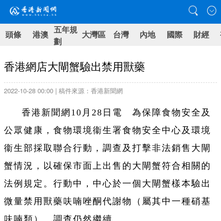
五年規
頭條
港澳
大灣區
台灣
內地
國際
財經
劃
香港網店大閘蟹驗出禁用獸藥
2022-10-28 00:00 | 稿件來源：香港新聞網
香港新聞網10月28日電 為保障食物安全及
公眾健康，食物環境衞生署食物安全中心及環境
衞生部採取聯合行動，調查及打擊非法銷售大閘
蟹情況，以確保市面上出售的大閘蟹符合相關的
法例規定。行動中，中心於一個大閘蟹樣本驗出
微量禁用獸藥呋喃唑酮代謝物（屬其中一種硝基
呋喃類）。調查仍然繼續。