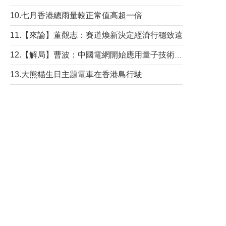
10.七月香港總雨量較正常值高超一倍
11.【來論】董觀志：賽道煥新決定經濟行穩致遠
12.【解局】曹波：中國電網開始應用量子技術，以後會不再停電嗎？
13.大熊貓生日主題電車在香港島行駛