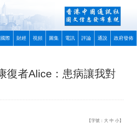
國際
財經
視頻
圖集
電訊
評論
通說
政府發佈
復者Alice：患病讓我對
【字號：
大
中
小
】