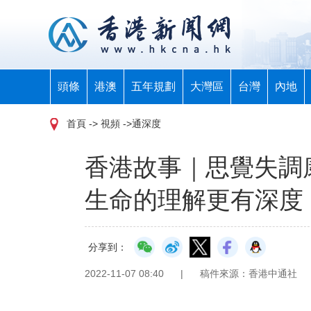
頭條
港澳
五年規劃
大灣區
台灣
內地
首頁
-> 視頻 ->通深度
香港故事｜思覺失調康
生命的理解更有深度
分享到：
2022-11-07 08:40
|
稿件來源：香港中通社