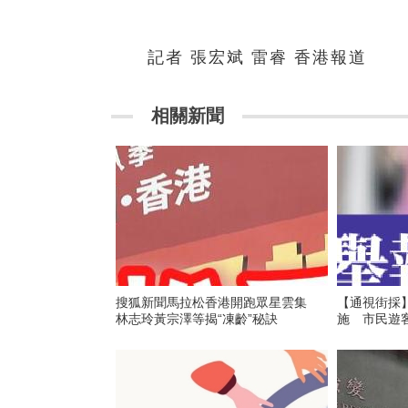
記者 張宏斌 雷睿 香港報道
相關新聞
搜狐新聞馬拉松香港開跑眾星雲集
【通視街採】
林志玲黃宗澤等揭“凍齡”秘訣
施 市民遊