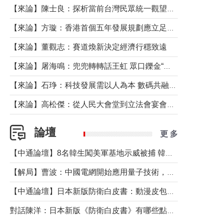
【來論】陳士良：探析當前台灣民眾統一觀望心態的深層成因
【來論】方璇：香港首個五年發展規劃應立足民生務實前行
【來論】董觀志：賽道煥新決定經濟行穩致遠
【來論】屠海鳴：兜兜轉轉話王虹 眾口鑠金“一邊倒”
【來論】石琤：科技發展需以人為本 數碼共融不應讓長者放棄傳統生活方式
【來論】高松傑：從人民大會堂到立法會宴會廳——香港管治新範式的完整拼圖
論壇
更 多
【中通論壇】8名韓生闖美軍基地示威被捕 韓國年輕人反美情緒從何而來？
【解局】曹波：中國電網開始應用量子技術，以後會不再停電嗎？
【中通論壇】日本新版防衛白皮書：動漫皮包藏不住軍國野心
對話陳洋：日本新版《防衛白皮書》有哪些點值得警惕？