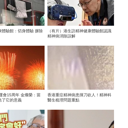
康體驗館：切身體驗 摒除
（有片）港生訪精神健康體驗館認識
精神病消除誤解
奧運會15周年 金燦榮：當
香港重症精神病患揮刀砍人！精神科
估了它的意義
醫生梳理問題重點