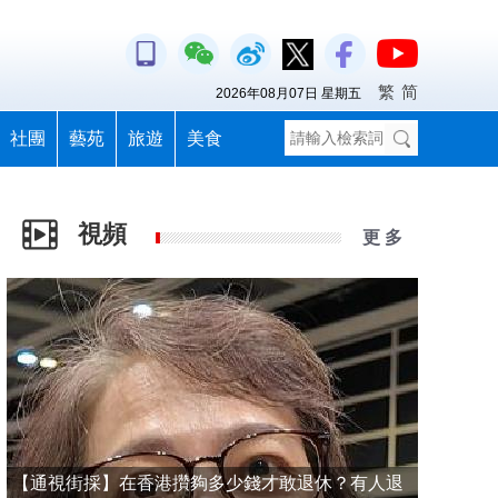
繁
简
2026年08月07日 星期五
社團
藝苑
旅遊
美食
視頻
更 多
【通視街採】在香港攢夠多少錢才敢退休？有人退