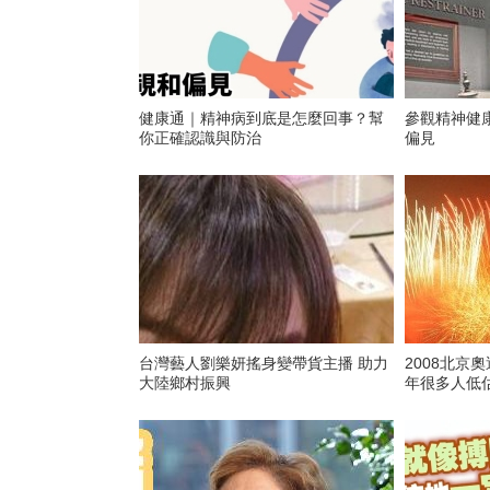
健康通｜精神病到底是怎麼回事？幫
參觀精神健
你正確認識與防治
偏見
台灣藝人劉樂妍搖身變帶貨主播 助力
2008北京
大陸鄉村振興
年很多人低