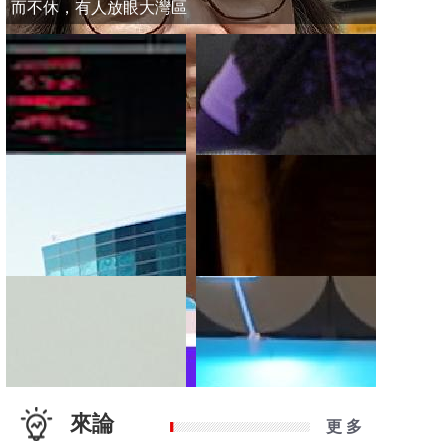
而不休，有人放眼大灣區
來論
更 多