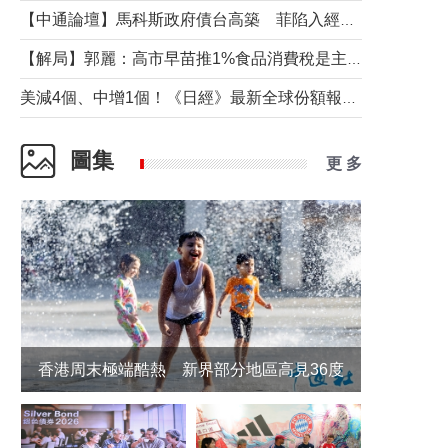
【中通論壇】馬科斯政府債台高築 菲陷入經濟困境與南海對抗惡循環？
【解局】郭麗：高市早苗推1%食品消費稅是主動作為還是被迫“飲鴆止渴”
美減4個、中增1個！《日經》最新全球份額報告透露了什麼？
圖集
更 多
香港周末極端酷熱 新界部分地區高見36度