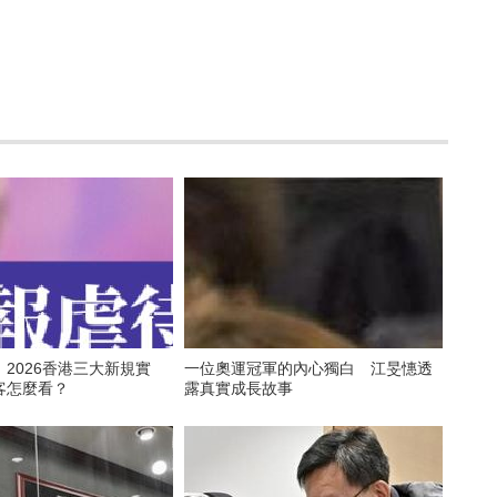
2026香港三大新規實
一位奧運冠軍的內心獨白 江旻憓透
客怎麼看？
露真實成長故事