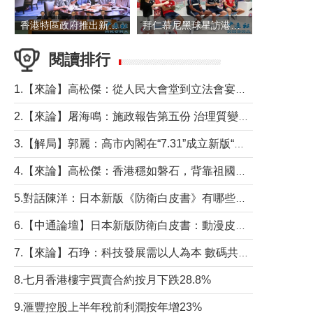
香港特區政府推出新一批銀色債券 每手1萬元保底息4.25厘
拜仁慕尼黑球星訪港 與球迷近距離互動
閱讀排行
1.【來論】高松傑：從人民大會堂到立法會宴會廳——香港管治新範式的完整拼圖
2.【來論】屠海鳴：施政報告第五份 治理質變脈絡清
3.【解局】郭麗：高市內閣在“7.31”成立新版“特高課”意欲何為？
4.【來論】高松傑：香港穩如磐石，背靠祖國才是真正的“終極護城河”
5.對話陳洋：日本新版《防衛白皮書》有哪些點值得警惕？
6.【中通論壇】日本新版防衛白皮書：動漫皮包藏不住軍國野心
7.【來論】石琤：科技發展需以人為本 數碼共融不應讓長者放棄傳統生活方式
8.七月香港樓宇買賣合約按月下跌28.8%
9.滙豐控股上半年稅前利潤按年增23%