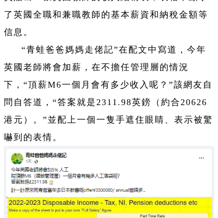
了英國全職和兼職教師的基本薪資和納稅金額等
信息。
“青蛙爸爸媽媽走佬記”在配文中寫道，今年
英國老師將會加薪，在不擔任管理層的情況
下，“頂薪M6一個月會有多少收入呢？”該網友自
問自答道，“答案就是2311.98英鎊（約合20626
港元）。”並配上一個一隻手遮住眼睛、表示被驚
嚇到的表情。