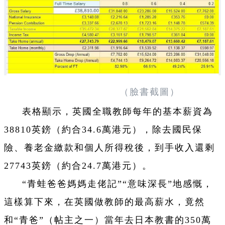
（臉書截圖）
表格顯示，英國全職教師每年的基本薪資為
38810英鎊（約合34.6萬港元），除去國民保
險、養老金繳款和個人所得稅後，到手收入還剩
27743英鎊（約合24.7萬港元）。
“青蛙爸爸媽媽走佬記”“意味深長”地感慨，
這樣算下來，在英國做教師的最高薪水，竟然
和“青爸”（帖主之一）當年去日本教書的350萬