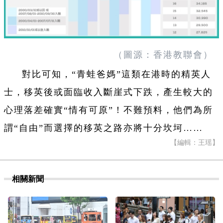
（圖源：香港教聯會）
對比可知，“青蛙爸媽”這類在港時的精英人
士，移英後或面臨收入斷崖式下跌，產生較大的
心理落差確實“情有可原”！不難預料，他們為所
謂“自由”而選擇的移英之路亦將十分坎坷……
【編輯：王瑶】
相關新聞