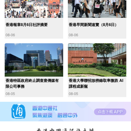
香港報章8月6日社評摘要
香港早間新聞速覽（8月6日）
08-06
08-06
香港特區政府終止調查壹傳媒有
香港大學聯招放榜錄取率微跌 AI
限公司事務
課程成新寵
08-05
08-05