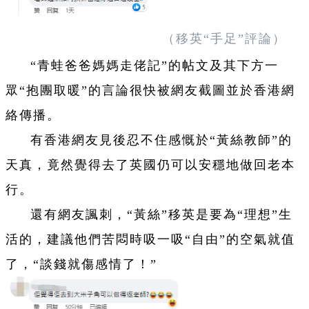
（移英“手足”評論）
“青蛙爸爸媽媽走佬記”的帖文及其下方一
眾“抱團取暖”的言論很快被網友截圖並於香港網
絡傳播。
有香港網友見後忍不住感慨於“黃絲教師”的
天真，竟然覺得去了英國仍可以安穩地做回老本
行。
還有網友諷刺，“黃絲”移英是要為“理想”生
活的，建議他們苦悶時吸一吸“自由”的空氣就值
了，“談錢就傷感情了！”