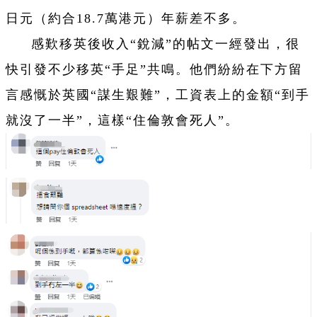
日元（約合18.7萬港元）年薪差不多。
感歎移英後收入“銳減”的帖文一經發出，很
快引發不少移英“手足”共鳴。他們紛紛在下方留
言感慨於英國“謀生艱難”，工資表上的金額“到手
就沒了一半”，這樣“住倫敦會死人”。