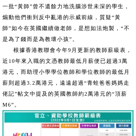
一批“黃師”曾不遺餘力地洗腦涉世未深的學生，
煽動他們衝到反中亂港的示威前線，質疑“黃
師”如今在英國繼續做老師，是想如法炮製，“不
是為了錢而是為教壞小孩”。
根據香港教聯會今年9月更新的教師薪級表，
近10年來入職的文憑教師最低月薪便已超過3萬
港元，而助理小學學位教師和學位教師的最低月
薪則超過3.2萬港元，遠遠超過“青蛙爸爸媽媽走
佬記”帖文中提及的英國教師約2萬港元的“頂薪
M6”。