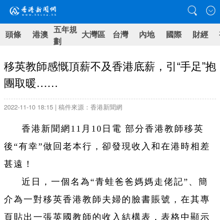
五年規
頭條
港澳
大灣區
台灣
內地
國際
財經
劃
移英教師感慨頂薪不及香港底薪，引“手足”抱
團取暖……
2022-11-10 18:15 | 稿件來源：香港新聞網
香港新聞網11月10日電 部分香港教師移英
後“有幸”做回老本行，卻發現收入和在港時相差
甚遠！
近日，一個名為“青蛙爸爸媽媽走佬記”、簡
介為一對移英香港教師夫婦的臉書賬號，在其專
頁貼出一張英國教師的收入結構表，表格中顯示