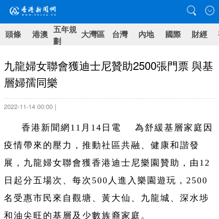
五年規
頭條
港澳
大灣區
台灣
內地
國際
財經
劃
九龍婦女聯會獲迪士尼贊助2500張門票 與基
層婦孺同樂
2022-11-14 00:00 |
香港新聞網11月14日電 為舒緩基層家庭因
疫情帶來的壓力，推動社區共融、健康和諧發
展，九龍婦女聯會獲香港迪士尼樂園贊助，由12
日起分五場次、每次500人進入樂園遊玩，2500
名受惠市民來自觀塘、黃大仙、九龍城、深水埗
和油尖旺的基層及少數族裔家庭。