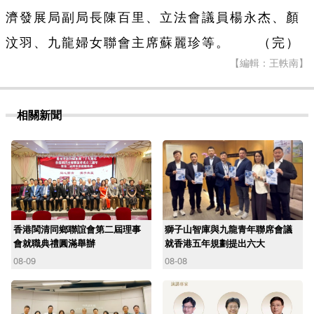
濟發展局副局長陳百里、立法會議員楊永杰、顏
汶羽、九龍婦女聯會主席蘇麗珍等。 （完）
【編輯：王軼南】
相關新聞
香港閩清同鄉聯誼會第二屆理事
獅子山智庫與九龍青年聯席會議
會就職典禮圓滿舉辦
就香港五年規劃提出六大
08-09
08-08