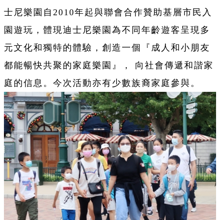
士尼樂園自2010年起與聯會合作贊助基層市民入
園遊玩，體現迪士尼樂園為不同年齡遊客呈現多
元文化和獨特的體驗，創造一個『成人和小朋友
都能暢快共聚的家庭樂園』， 向社會傳遞和諧家
庭的信息。今次活動亦有少數族裔家庭參與。