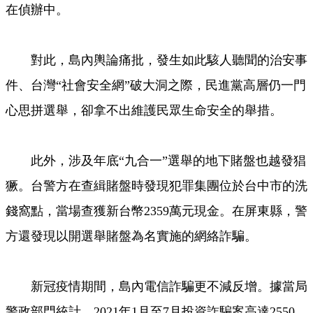
在偵辦中。
對此，島內輿論痛批，發生如此駭人聽聞的治安事
件、台灣“社會安全網”破大洞之際，民進黨高層仍一門
心思拼選舉，卻拿不出維護民眾生命安全的舉措。
此外，涉及年底“九合一”選舉的地下賭盤也越發猖
獗。台警方在查緝賭盤時發現犯罪集團位於台中市的洗
錢窩點，當場查獲新台幣2359萬元現金。在屏東縣，警
方還發現以開選舉賭盤為名實施的網絡詐騙。
新冠疫情期間，島內電信詐騙更不減反增。據當局
警政部門統計，2021年1月至7月投資詐騙案高達2550