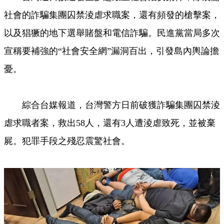
社會的詐騙集團囚禁淩虐求職案，還有頻發的槍擊案，
以及猖獗的地下選舉賭盤和電信詐騙。民進黨當局多次
宣稱要補強的“社會安全網”漏洞百出，引發島內輿論擔
憂。
綜合台媒報道，台灣警方日前破獲詐騙集團囚禁淩
虐求職者案，救出58人，還有3人遭淩虐致死，並被棄
屍。犯罪手段之殘忍震驚社會。