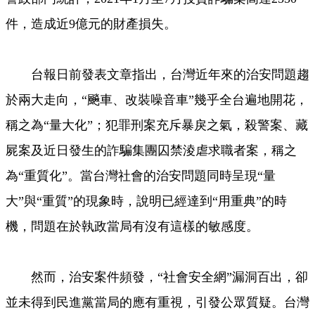
件，造成近9億元的財產損失。
台報日前發表文章指出，台灣近年來的治安問題趨
於兩大走向，“飈車、改裝噪音車”幾乎全台遍地開花，
稱之為“量大化”；犯罪刑案充斥暴戾之氣，殺警案、藏
屍案及近日發生的詐騙集團囚禁淩虐求職者案，稱之
為“重質化”。當台灣社會的治安問題同時呈現“量
大”與“重質”的現象時，說明已經達到“用重典”的時
機，問題在於執政當局有沒有這樣的敏感度。
然而，治安案件頻發，“社會安全網”漏洞百出，卻
並未得到民進黨當局的應有重視，引發公眾質疑。台灣