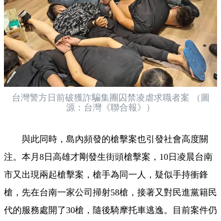
台灣警方日前破獲詐騙集團囚禁凌虐求職者案 （圖
源：台灣《聯合報》）
與此同時，島內頻發的槍擊案也引發社會高度關
注。本月8日高雄才剛發生街頭槍擊案，10日凌晨台南
市又出現兩起槍擊案，槍手為同一人，疑似手持衝鋒
槍，先在台南一家公司掃射58槍，接著又對民進黨籍民
代的服務處開了30槍，隨後騎摩托車逃逸。目前案件仍