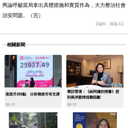
輿論呼籲當局拿出具體措施和實質作為，大力整治社會
治安問題。（完）
【編輯：施鑫岳】
相關新聞
專訪雷倩：《給阿嬤的情書》想
港股升269點 分析稱後市有支撐
到兩岸親情很難阻斷
08-10
08-10