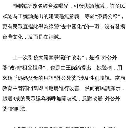
“閩南語”改名經台媒曝光，引發輿論熱議，許多民
眾認為王婉諭提出的建議毫無意義，等於“浪費公帑”，
更有民眾直指此舉為綠營“去中國化”的一環，沒有發揚
台灣文化，反而是在消滅。
上一次引發大範圍爭議的“改名”，是將“外公外
婆”改稱“祖父祖母”，也是由王婉諭提出，她聲稱，用
來稱呼媽媽父母的用語“外公外婆”涉及性別歧視。當局
教育主管部門當即回應將進行改善，然而有民調顯示，
超過9成的民眾認為稱呼無關歧視，反對改變“外公外
婆”的叫法。