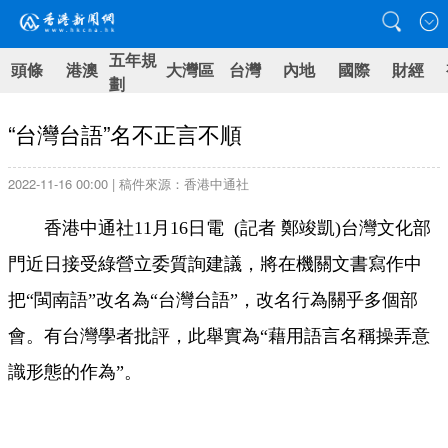
五年規
頭條
港澳
大灣區
台灣
內地
國際
財經
劃
“台灣台語”名不正言不順
2022-11-16 00:00 | 稿件來源：香港中通社
香港中通社11月16日電 (記者 鄭竣凱)台灣文化部
門近日接受綠營立委質詢建議，將在機關文書寫作中
把“閩南語”改名為“台灣台語”，改名行為關乎多個部
會。有台灣學者批評，此舉實為“藉用語言名稱操弄意
識形態的作為”。