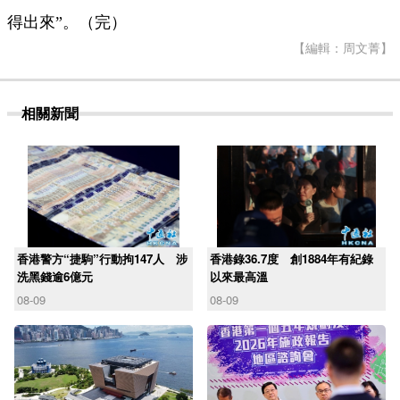
得出來”。（完）
【編輯：周文菁】
相關新聞
香港警方“捷駒”行動拘147人 涉
香港錄36.7度 創1884年有紀錄
洗黑錢逾6億元
以來最高溫
08-09
08-09