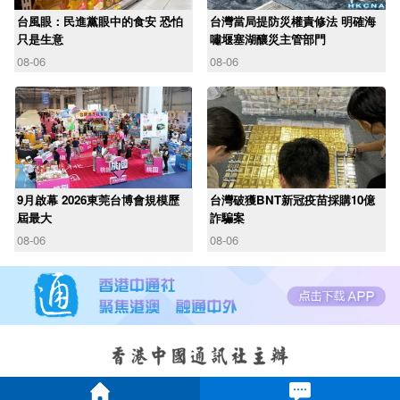
台風眼：民進黨眼中的食安 恐怕
台灣當局提防災權責修法 明確海
只是生意
嘯堰塞湖釀災主管部門
08-06
08-06
9月啟幕 2026東莞台博會規模歷
台灣破獲BNT新冠疫苗採購10億
屆最大
詐騙案
08-06
08-06