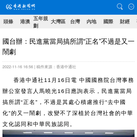
五年規
頭條
港澳
大灣區
台灣
內地
國際
財經
劃
國台辦：民進黨當局搞所謂“正名”不過是又一
鬧劇
2022-11-16 16:56 | 稿件來源：香港中通社
香港中通社11月16日電 中國國務院台灣事務
辦公室發言人馬曉光16日應詢表示，民進黨當局
搞所謂“正名”，不過是其處心積慮推行“去中國
化”的又一鬧劇，改變不了深植於台灣社會的中華
文化認同和中華民族認同。