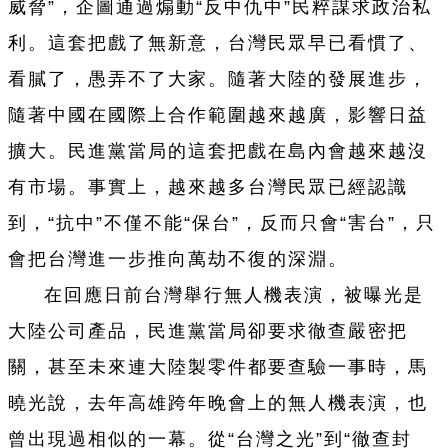
威脅”，企圖通過煽動“反中仇中”民粹謀求政治私
利。這套把戲了無新意，台灣民眾早已看慣了、
看膩了，愚弄不了大家。隨著大陸的發展進步，
隨著中國在國際上合作範圍越來越廣，影響日益
擴大。民進黨當局的這套把戲在島內會越來越沒
有市場。事實上，越來越多台灣民眾已經認識
到，“抗中”不僅不能“保台”，反而只會“害台”，只
會把台灣進一步推向萬劫不復的深淵。
在回應日前台灣舉行無人機表演，被曝光是
大陸公司產品，民進黨當局卻要求徹查嚴密把
關，甚至未來連大陸製零件都要查驗一事時，馬
曉光說，去年高雄跨年晚會上的無人機表演，也
曾出現過相似的一幕。從“台灣之光”到“徹查封