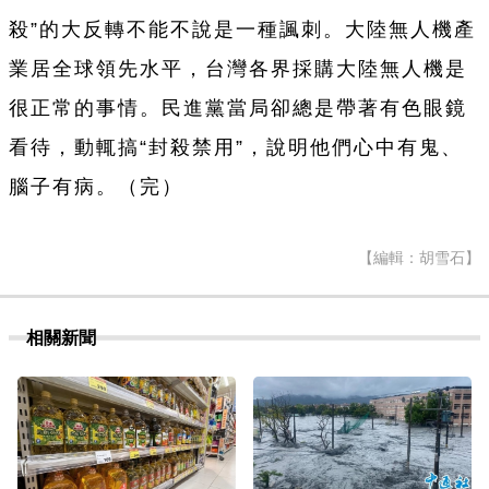
殺”的大反轉不能不說是一種諷刺。大陸無人機產
業居全球領先水平，台灣各界採購大陸無人機是
很正常的事情。民進黨當局卻總是帶著有色眼鏡
看待，動輒搞“封殺禁用”，說明他們心中有鬼、
腦子有病。（完）
【編輯：胡雪石】
相關新聞