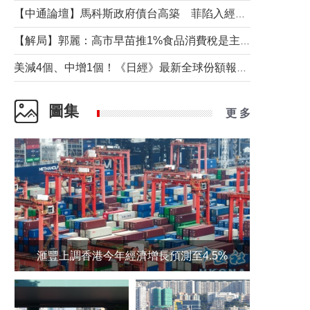
【中通論壇】馬科斯政府債台高築 菲陷入經濟困境與南海對抗惡循環？
【解局】郭麗：高市早苗推1%食品消費稅是主動作為還是被迫“飲鴆止渴”
美減4個、中增1個！《日經》最新全球份額報告透露了什麼？
圖集
更 多
滙豐上調香港今年經濟增長預測至4.5%