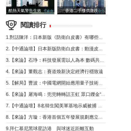
酷熱天氣警告生效 本港高溫持續至下周
香港二手樓價微跌
閱讀排行
1.對話陳洋：日本新版《防衛白皮書》有哪些點值得警惕？
2.【中通論壇】日本新版防衛白皮書：動漫皮包藏不住軍國野心
3.【來論】石琤：科技發展需以人為本 數碼共融不應讓長者放棄傳統生活方式
4.【來論】董觀志：賽道煥新決定經濟行穩致遠
5.【解局】曹波：中國電網開始應用量子技術，以後會不再停電嗎？
6.【來論】屠海鳴：兜兜轉轉話王虹 眾口鑠金“一邊倒”
7.【中通論壇】8名韓生闖美軍基地示威被捕 韓國年輕人反美情緒從何而來？
8.【來論】方璇：香港首個五年發展規劃應立足民生務實前行
9.拜仁慕尼黑球星訪港 與球迷近距離互動