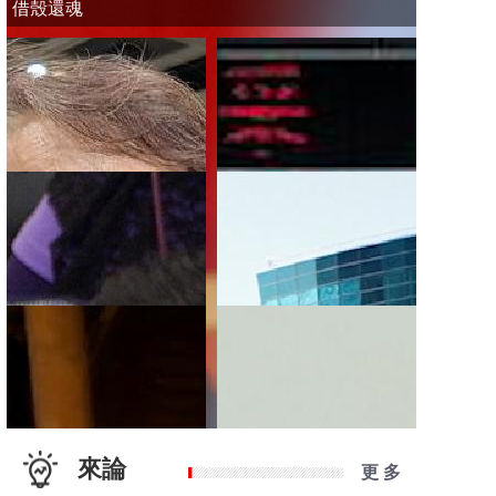
借殼還魂
來論
更 多