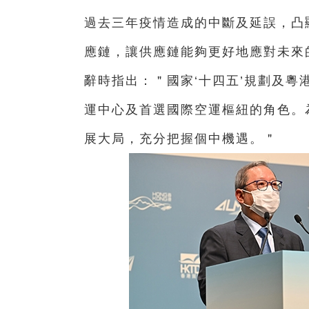
過去三年疫情造成的中斷及延誤，凸
應鏈，讓供應鏈能夠更好地應對未來
辭時指出：＂國家‘十四五’規劃及
運中心及首選國際空運樞紐的角色。
展大局，充分把握個中機遇。＂