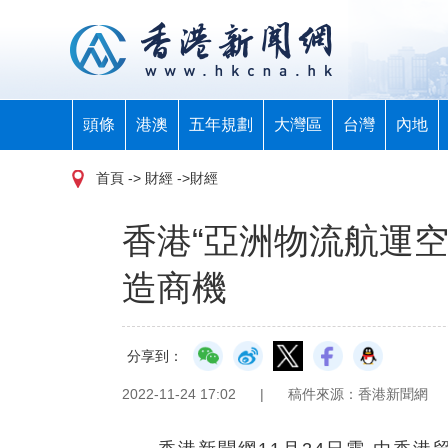
頭條
港澳
五年規劃
大灣區
台灣
內地
首頁
-> 財經 ->財經
香港“亞洲物流航運空
造商機
分享到：
2022-11-24 17:02
|
稿件來源：香港新聞網