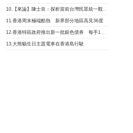
10.【來論】陳士良：探析當前台灣民眾統一觀望心態的深層成因
11.香港周末極端酷熱 新界部分地區高見36度
12.香港特區政府推出新一批銀色債券 每手1萬元保底息4.25厘
13.大熊貓生日主題電車在香港島行駛