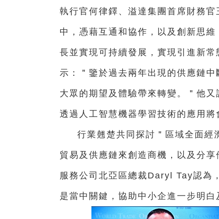
執行官何律鐸、溢達集團首席財務官
中，憑藉互通和協作，以及創新思維
長並實現可持續發展，實現引進新常態，助業
示：＂鑒於過去兩年出現的供應鏈中
大眾的期望及體驗帶來轉變。＂他又
透過人工智慧機器學習技術的應用將
行業翹楚共同探討＂區域全面經濟
貿易及供應鏈來創造商機，以及分享
服務公司北亞區總裁Daryl Tay
是當中關鍵，協助中小企進一步明白