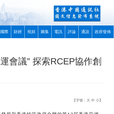
國際
財經
視頻
圖集
電訊
評論
通說
政府發佈
運會議” 探索RCEP協作創
【字號：
大
中
小
】