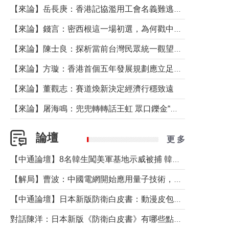
【來論】岳長庚：香港記協濫用工會名義難逃法律制裁
【來論】錢言：密西根這一場初選，為何戳中了兩黨最痛的神經？
【來論】陳士良：探析當前台灣民眾統一觀望心態的深層成因
【來論】方璇：香港首個五年發展規劃應立足民生務實前行
【來論】董觀志：賽道煥新決定經濟行穩致遠
【來論】屠海鳴：兜兜轉轉話王虹 眾口鑠金“一邊倒”
論壇
更 多
【中通論壇】8名韓生闖美軍基地示威被捕 韓國年輕人反美情緒從何而來？
【解局】曹波：中國電網開始應用量子技術，以後會不再停電嗎？
【中通論壇】日本新版防衛白皮書：動漫皮包藏不住軍國野心
對話陳洋：日本新版《防衛白皮書》有哪些點值得警惕？