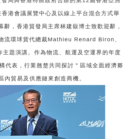
港貿發局與香港特區政府合辦的第12屆香港亞洲
日在香港會議展覽中心及以線上平台混合方式舉
幕辭，香港貿發局主席林建嶽博士致歡迎辭，
貨代總裁Mathieu Renard Biron、
等作主題演講。作為物流、航運及空運界的年度
機構代表，行業翹楚共同探討＂區域全面經濟夥
整合區內貿易及供應鏈來創造商機。