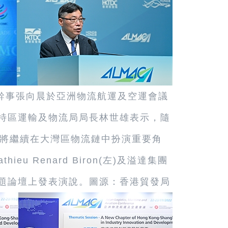
總幹事張向晨於亞洲物流航運及空運會議
港特區運輸及物流局局長林世雄表示，隨
將繼續在大灣區物流鏈中扮演重要角
eu Renard Biron(左)及溢達集團
主題論壇上發表演說。圖源：香港貿發局