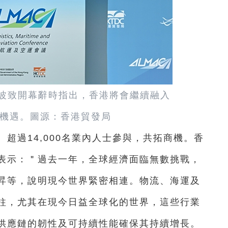
波致開幕辭時指出，香港將會繼續融入
機遇。圖源：香港貿發局
、超過14,000名業內人士參與，共拓商機。香
表示：＂過去一年，全球經濟面臨無數挑戰，
昇等，說明現今世界緊密相連。物流、海運及
柱，尤其在現今日益全球化的世界，這些行業
供應鏈的韌性及可持續性能確保其持續增長。