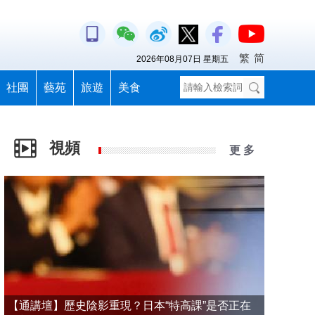
繁
简
2026年08月07日 星期五
社團
藝苑
旅遊
美食
視頻
更 多
【通講壇】歷史陰影重現？日本“特高課”是否正在