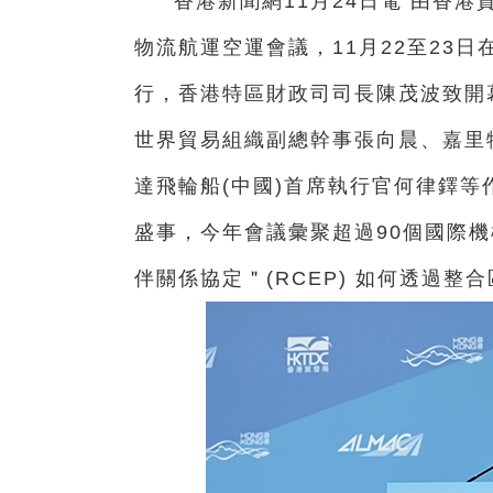
香港新聞網11月24日電 由香
物流航運空運會議，11月22至23
行，香港特區財政司司長陳茂波致開
世界貿易組織副總幹事張向晨、嘉里物流環球
達飛輪船(中國)首席執行官何律鐸
盛事，今年會議彙聚超過90個國際
伴關係協定＂(RCEP) 如何透過