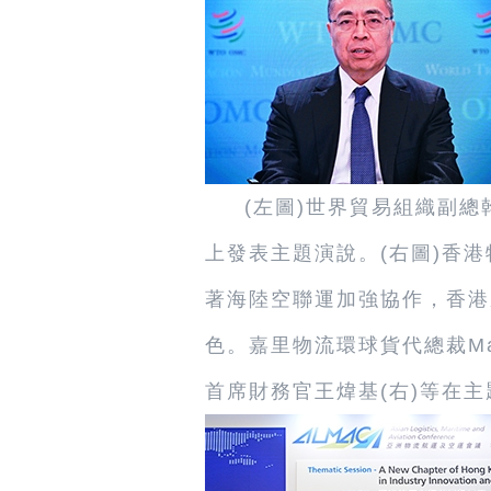
(左圖)世界貿易組織副
上發表主題演說。(右圖)香
著海陸空聯運加強協作，香港
色。嘉里物流環球貨代總裁Mathi
首席財務官王煒基(右)等在