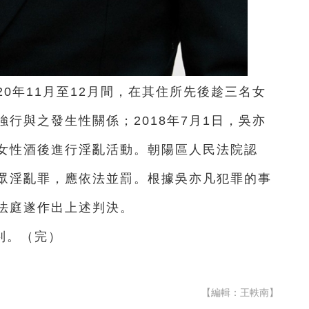
20年11月至12月間，在其住所先後趁三名女
行與之發生性關係；2018年7月1日，吳亦
女性酒後進行淫亂活動。朝陽區人民法院認
眾淫亂罪，應依法並罰。根據吳亦凡犯罪的事
法庭遂作出上述判決。
判。（完）
【編輯：王軼南】