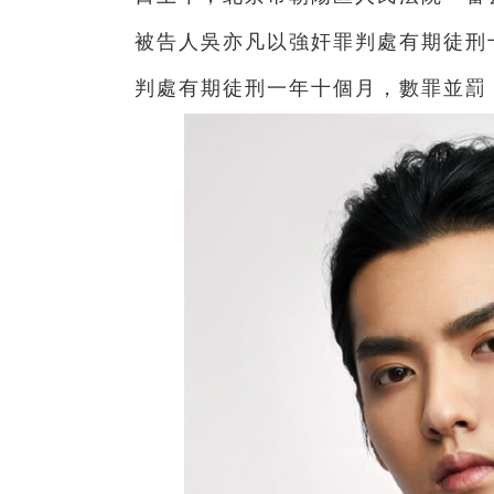
被告人吳亦凡以強奸罪判處有期徒刑
判處有期徒刑一年十個月，數罪並罰