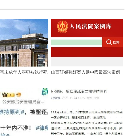
侵害未成年人罪犯被執行死
山西訂婚強奸案入選中國最高法案例