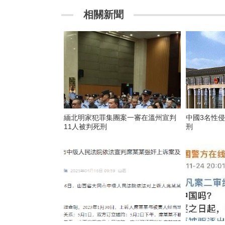
相關新聞
緬北明家犯罪集團案一審在溫州宣判
中國3名性
11人被判死刑
刑