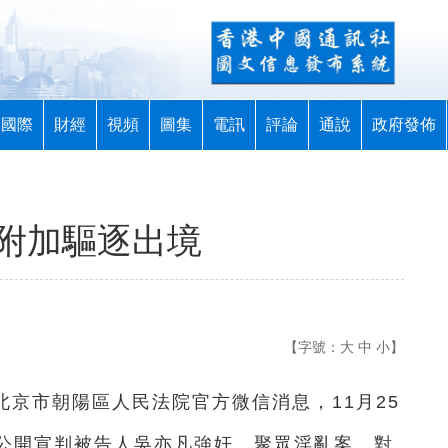
國際
財經
視頻
圖集
電訊
評論
通說
政府發佈
年附加驅逐出境
【字號：
大
中
小
】
國北京市朝陽區人民法院官方微信消息，11月25
公開宣判被告人吳亦凡強奸、聚眾淫亂案，對