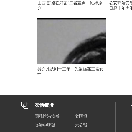
山西“訂婚強奸案”二審宣判：維持原
公安部治安
判
日起十年內
吳亦凡被判十三年 先後強姦三名女
性
友情鏈接
國務院港澳辦
文匯報
香港中聯辦
大公報