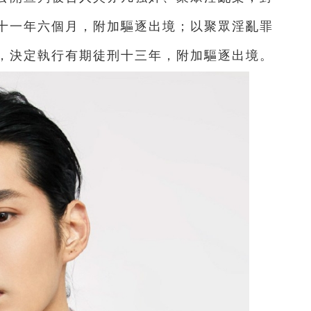
十一年六個月，附加驅逐出境；以聚眾淫亂罪
，決定執行有期徒刑十三年，附加驅逐出境。