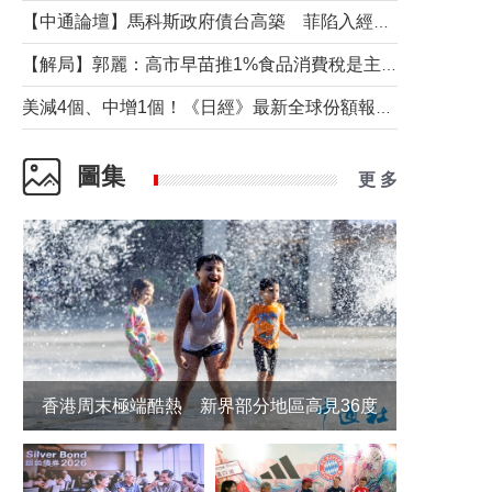
【中通論壇】馬科斯政府債台高築 菲陷入經濟困境與南海對抗惡循環？
【解局】郭麗：高市早苗推1%食品消費稅是主動作為還是被迫“飲鴆止渴”
美減4個、中增1個！《日經》最新全球份額報告透露了什麼？
圖集
更 多
香港周末極端酷熱 新界部分地區高見36度