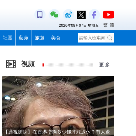
繁
简
2026年08月07日 星期五
社團
藝苑
旅遊
美食
視頻
更 多
【通視街採】在香港攢夠多少錢才敢退休？有人退