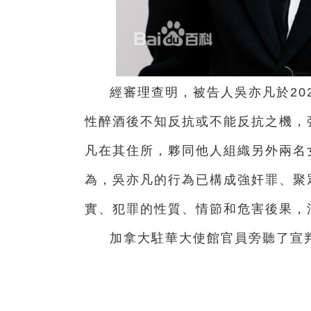
經審理查明，被告人吳亦凡於20
性醉酒後不知反抗或不能反抗之機，強
凡在其住所，夥同他人組織另外兩名
為，吳亦凡的行為已構成強奸罪、聚
實、犯罪的性質、情節和危害後果，
加拿大駐華大使館官員旁聽了宣