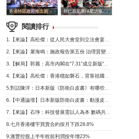
香港特區政府推出新一批銀色債券 每手1萬元保底息4.25厘
拜仁慕尼黑球星訪港 與球迷近距離互動
閱讀排行
1.【來論】高松傑：從人民大會堂到立法會宴會廳——香港管治新範式的完整拼圖
2.【來論】屠海鳴：施政報告第五份 治理質變脈絡清
3.【解局】郭麗：高市內閣在“7.31”成立新版“特高課”意欲何為？
4.【來論】高松傑：香港穩如磐石，背靠祖國才是真正的“終極護城河”
5.對話陳洋：日本新版《防衛白皮書》有哪些點值得警惕？
6.【中通論壇】日本新版防衛白皮書：動漫皮包藏不住軍國野心
7.【來論】石琤：科技發展需以人為本 數碼共融不應讓長者放棄傳統生活方式
8.七月香港樓宇買賣合約按月下跌28.8%
9.滙豐控股上半年稅前利潤按年增23%