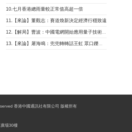
10.七月香港總雨量較正常值高超一倍
11.【來論】董觀志：賽道煥新決定經濟行穩致遠
12.【解局】曹波：中國電網開始應用量子技術，以後會不再停電嗎？
13.【來論】屠海鳴：兜兜轉轉話王虹 眾口鑠金“一邊倒”
ights Reserved 香港中國通訊社有限公司 版權所有
廣場30樓