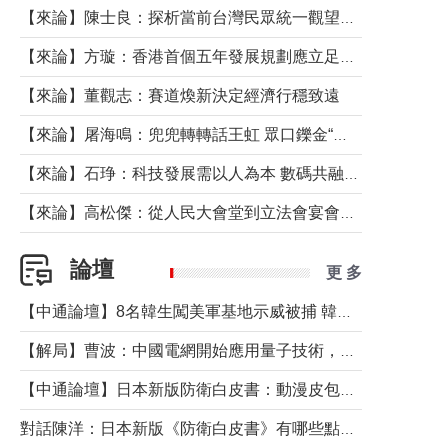
【來論】陳士良：探析當前台灣民眾統一觀望心態的深層成因
【來論】方璇：香港首個五年發展規劃應立足民生務實前行
【來論】董觀志：賽道煥新決定經濟行穩致遠
【來論】屠海鳴：兜兜轉轉話王虹 眾口鑠金“一邊倒”
【來論】石琤：科技發展需以人為本 數碼共融不應讓長者放棄傳統生活方式
【來論】高松傑：從人民大會堂到立法會宴會廳——香港管治新範式的完整拼圖
論壇
更 多
【中通論壇】8名韓生闖美軍基地示威被捕 韓國年輕人反美情緒從何而來？
【解局】曹波：中國電網開始應用量子技術，以後會不再停電嗎？
【中通論壇】日本新版防衛白皮書：動漫皮包藏不住軍國野心
對話陳洋：日本新版《防衛白皮書》有哪些點值得警惕？