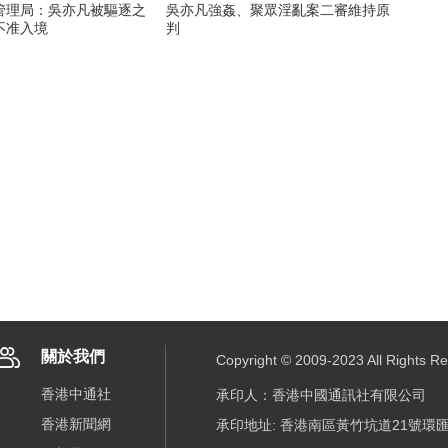
管理局：吳亦凡被驅逐之
吳亦凡強姦、聚眾淫亂案二審維持原
不准入境
判
關於我們
Copyright © 2009-2023 All R
香港中通社
承印人：香港中國通訊社有限公司
香港新聞網
承印地址: 香港南區黃竹坑道21號環匯