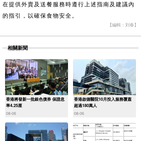
在提供外賣及送餐服務時遵行上述指南及建議內
的指引，以確保食物安全。
【編輯：刘春】
相關新聞
香港將發新一批銀色債券 保證息
香港啟德醫院10月投入服務覆蓋
率4.25厘
超過180萬人
08-06
08-06