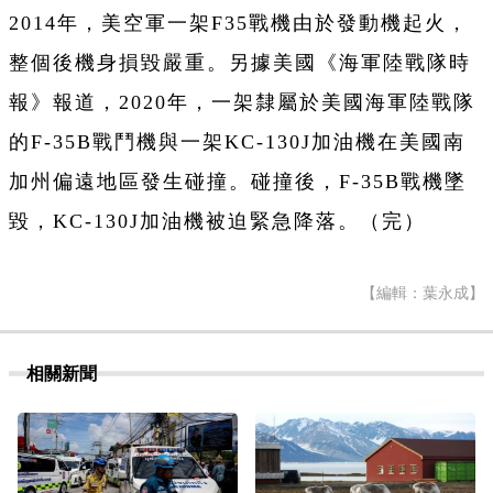
2014年，美空軍一架F35戰機由於發動機起火，
整個後機身損毀嚴重。另據美國《海軍陸戰隊時
報》報道，2020年，一架隸屬於美國海軍陸戰隊
的F-35B戰鬥機與一架KC-130J加油機在美國南
加州偏遠地區發生碰撞。碰撞後，F-35B戰機墜
毀，KC-130J加油機被迫緊急降落。（完）
【編輯：葉永成】
相關新聞