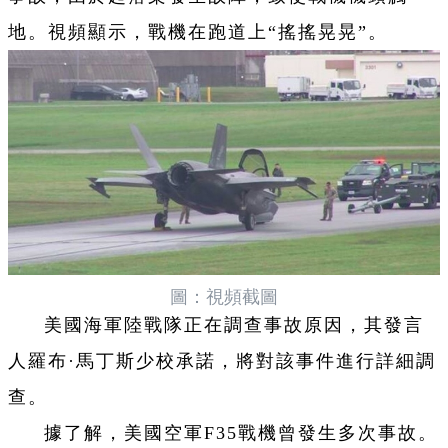
地。視頻顯示，戰機在跑道上“搖搖晃晃”。
圖：視頻截圖
美國海軍陸戰隊正在調查事故原因，其發言
人羅布·馬丁斯少校承諾，將對該事件進行詳細調
查。
據了解，美國空軍F35戰機曾發生多次事故。