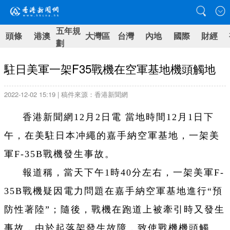
五年規
頭條
港澳
大灣區
台灣
內地
國際
財經
劃
駐日美軍一架F35戰機在空軍基地機頭觸地
2022-12-02 15:19 | 稿件來源：香港新聞網
香港新聞網12月2日電 當地時間12月1日下
午，在美駐日本冲繩的嘉手納空軍基地，一架美
軍F-35B戰機發生事故。
報道稱，當天下午1時40分左右，一架美軍F-
35B戰機疑因電力問題在嘉手納空軍基地進行“預
防性著陸”；隨後，戰機在跑道上被牽引時又發生
事故，由於起落架發生故障，致使戰機機頭觸