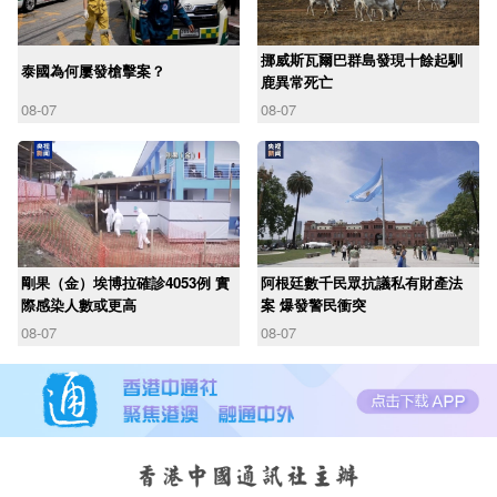
挪威斯瓦爾巴群島發現十餘起馴
泰國為何屢發槍擊案？
鹿異常死亡
08-07
08-07
剛果（金）埃博拉確診4053例 實
阿根廷數千民眾抗議私有財產法
際感染人數或更高
案 爆發警民衝突
08-07
08-07