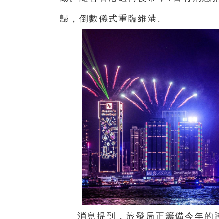
歸，倒數儀式重臨維港。
消息提到，旅發局正籌備今年的