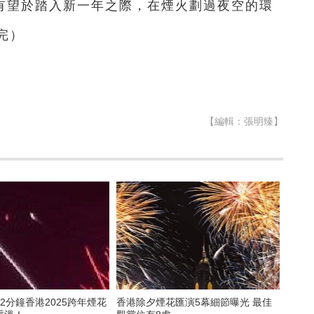
將有望於踏入新一年之際，在煙火劃過夜空的環
完）
【編輯：張明臻】
2分鐘香港2025跨年煙花
香港除夕煙花匯演5幕細節曝光 最佳