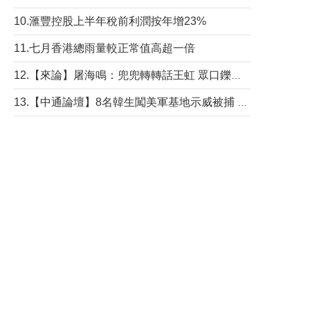
10.滙豐控股上半年稅前利潤按年增23%
11.七月香港總雨量較正常值高超一倍
12.【來論】屠海鳴：兜兜轉轉話王虹 眾口鑠金“一邊倒”
13.【中通論壇】8名韓生闖美軍基地示威被捕 韓國年輕人反美情緒從何而來？