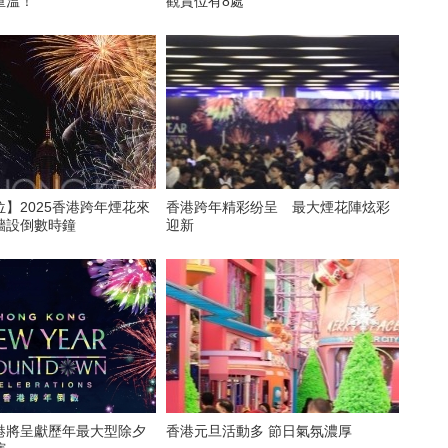
重溫！
觀賞位有8處
】2025香港跨年煙花來
香港跨年精彩纷呈 最大煙花陣炫彩
牆設倒數時鐘
迎新
港將呈獻歷年最大型除夕
香港元旦活動多 節日氣氛濃厚