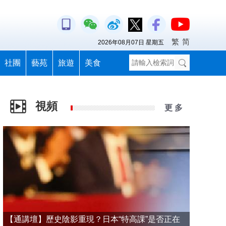
繁
简
2026年08月07日 星期五
社團
藝苑
旅遊
美食
視頻
更 多
【通講壇】歷史陰影重現？日本“特高課”是否正在