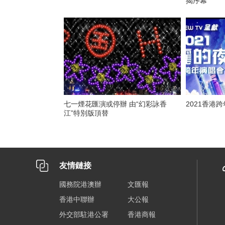
揭序幕
七一煙花匯演或停辦 由“幻彩詠香
2021香港
江”特別版頂替
友情鏈接
國務院港澳辦
文匯報
香港中聯辦
大公報
外交部駐港公署
香港商報