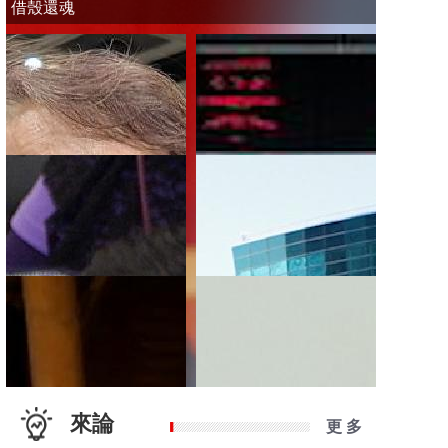
借殼還魂
來論
更 多