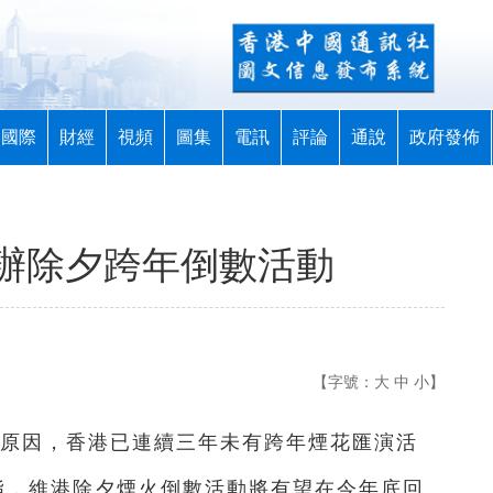
國際
財經
視頻
圖集
電訊
評論
通說
政府發佈
辦除夕跨年倒數活動
【字號：
大
中
小
】
等原因，香港已連續三年未有跨年煙花匯演活
指，維港除夕煙火倒數活動將有望在今年底回