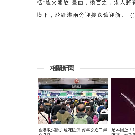
括“煙火盛放”畫面，換言之，港人
境下，於維港兩旁迎接送舊迎新。（
相關新聞
香港取消除夕煙花匯演 跨年交通口岸
足本回放！1