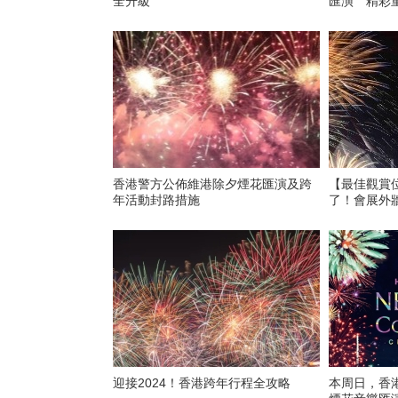
全升級‌
匯演 精彩
香港警方公佈維港除夕煙花匯演及跨
【最佳觀賞位
年活動封路措施
了！會展外
迎接2024！香港跨年行程全攻略
本周日，香