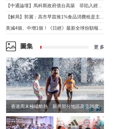
【中通論壇】馬科斯政府債台高築 菲陷入經濟困境與南海對抗惡循環？
【解局】郭麗：高市早苗推1%食品消費稅是主動作為還是被迫“飲鴆止渴”
美減4個、中增1個！《日經》最新全球份額報告透露了什麼？
圖集
更 多
香港周末極端酷熱 新界部分地區高見36度