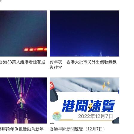
演
！香港33萬人維港看煙花迎
跨年夜 香港大批市民外出倒數氣氛
復往常
將辦跨年倒數活動為新年
香港早間新聞速覽（12月7日）