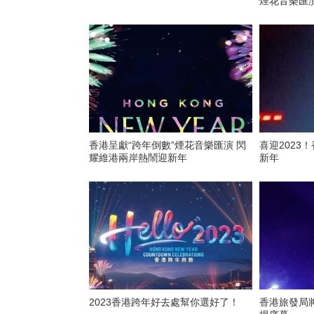
煙花音樂匯
香港呈獻“跨年倒數”煙花音樂匯演 閃
喜迎2023
耀維港兩岸熱鬧迎新年
新年
2023香港跨年好去處幫你選好了！
香港旅發局