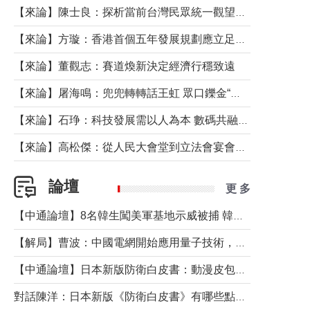
【來論】陳士良：探析當前台灣民眾統一觀望心態的深層成因
【來論】方璇：香港首個五年發展規劃應立足民生務實前行
【來論】董觀志：賽道煥新決定經濟行穩致遠
【來論】屠海鳴：兜兜轉轉話王虹 眾口鑠金“一邊倒”
【來論】石琤：科技發展需以人為本 數碼共融不應讓長者放棄傳統生活方式
【來論】高松傑：從人民大會堂到立法會宴會廳——香港管治新範式的完整拼圖
論壇
更 多
【中通論壇】8名韓生闖美軍基地示威被捕 韓國年輕人反美情緒從何而來？
【解局】曹波：中國電網開始應用量子技術，以後會不再停電嗎？
【中通論壇】日本新版防衛白皮書：動漫皮包藏不住軍國野心
對話陳洋：日本新版《防衛白皮書》有哪些點值得警惕？