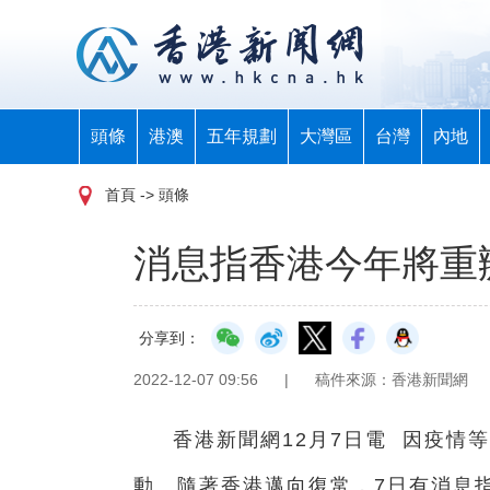
頭條
港澳
五年規劃
大灣區
台灣
內地
首頁
-> 頭條
消息指香港今年將重
分享到：
2022-12-07 09:56
|
稿件來源：香港新聞網
香港新聞網12月7日電 因疫情
動。隨著香港邁向復常，7日有消息