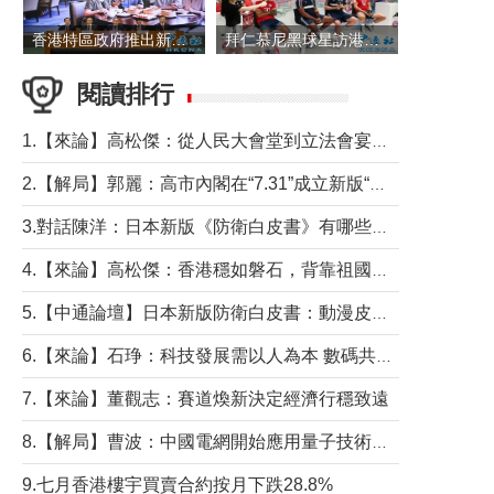
香港特區政府推出新一批銀色債券 每手1萬元保底息4.25厘
拜仁慕尼黑球星訪港 與球迷近距離互動
閱讀排行
1.【來論】高松傑：從人民大會堂到立法會宴會廳——香港管治新範式的完整拼圖
2.【解局】郭麗：高市內閣在“7.31”成立新版“特高課”意欲何為？
3.對話陳洋：日本新版《防衛白皮書》有哪些點值得警惕？
4.【來論】高松傑：香港穩如磐石，背靠祖國才是真正的“終極護城河”
5.【中通論壇】日本新版防衛白皮書：動漫皮包藏不住軍國野心
6.【來論】石琤：科技發展需以人為本 數碼共融不應讓長者放棄傳統生活方式
7.【來論】董觀志：賽道煥新決定經濟行穩致遠
8.【解局】曹波：中國電網開始應用量子技術，以後會不再停電嗎？
9.七月香港樓宇買賣合約按月下跌28.8%