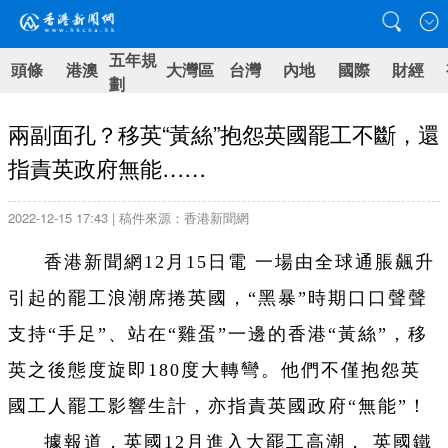
五年規
頭條
港澳
大灣區
台灣
內地
國際
財經
劃
兩副面孔？移英“黃絲”抱怨英國罷工不斷，還
指責英政府無能……
2022-12-15 17:43 | 稿件來源：香港新聞網
香港新聞網12月15日電 一場由全球通脹飆升
引起的罷工浪潮席捲英國，“黑暴”時期口口聲聲
支持“手足”、站在“雞蛋”一邊的香港“黃絲”，移
英之後態度旋即180度大轉彎。他們不僅抱怨英
國工人罷工影響生計，亦指責英國政府“無能”！
據報道，英國12月進入大罷工高潮， 英國鐵