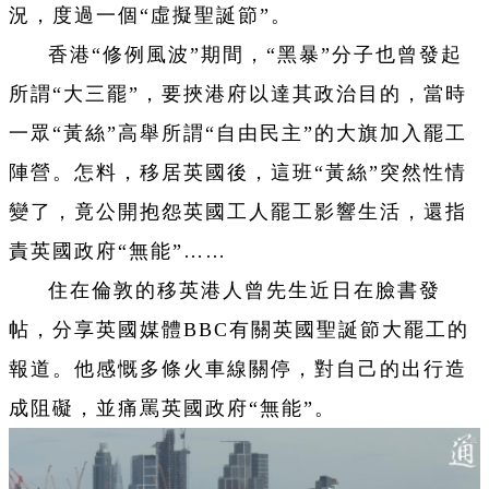
況，度過一個“虛擬聖誕節”。
香港“修例風波”期間，“黑暴”分子也曾發起
所謂“大三罷”，要挾港府以達其政治目的，當時
一眾“黃絲”高舉所謂“自由民主”的大旗加入罷工
陣營。怎料，移居英國後，這班“黃絲”突然性情
變了，竟公開抱怨英國工人罷工影響生活，還指
責英國政府“無能”……
住在倫敦的移英港人曾先生近日在臉書發
帖，分享英國媒體BBC有關英國聖誕節大罷工的
報道。他感慨多條火車線關停，對自己的出行造
成阻礙，並痛罵英國政府“無能”。