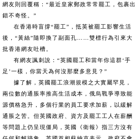
網友則回覆稱：“最近皇家郵政常常罷工，包裹出
錯不奇怪。”
在香港時盲撐“罷工”，抵英被罷工影響生活
後，“黃絲”隨即換了副面孔……雙標行為引來大
批香港網友吐槽。
有網友諷刺說：“英國罷工和當年你這群‘手
足’一樣，你當天為何沒那麼多意見？”
據了解，英國罷工浪潮規模之大實屬罕見，
兩位數的通脹率推高生活成本，俄烏戰爭導致能
源價格急升，多個行業的員工要求加薪，以緩解
通脹之苦。但英國政府、資方及罷工工人在薪酬
等問題上仍呈現僵局，英國《衛報》指三方沒有
任何和解跡象。英國首相蘇納克表示，政府不會