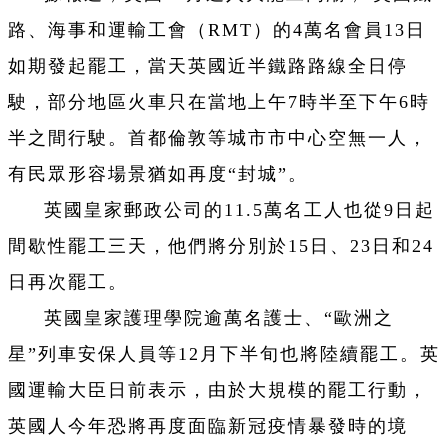
路、海事和運輸工會（RMT）的4萬名會員13日
如期發起罷工，當天英國近半鐵路路線全日停
駛，部分地區火車只在當地上午7時半至下午6時
半之間行駛。首都倫敦等城市市中心空無一人，
有民眾形容場景猶如再度“封城”。
英國皇家郵政公司的11.5萬名工人也從9日起
間歇性罷工三天，他們將分別於15日、23日和24
日再次罷工。
英國皇家護理學院逾萬名護士、“歐洲之
星”列車安保人員等12月下半旬也將陸續罷工。英
國運輸大臣日前表示，由於大規模的罷工行動，
英國人今年恐將再度面臨新冠疫情暴發時的境