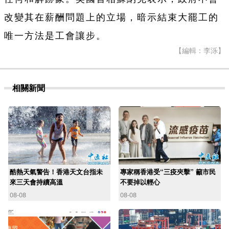
改變其在薪酬問題上的立場，暗示結束大罷工的
唯一方法是工會讓步。
【編輯：李泺】
相關新聞
酷熱天氣警告！香港天文台指未
專家稱香港受“三疫夾擊” 籲市民
來三天會持續高溫
不要掉以輕心
08-08
08-08