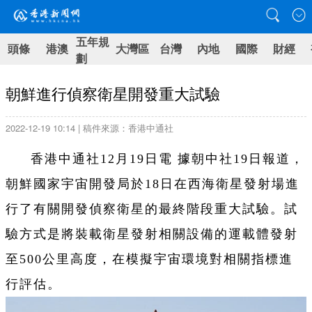
五年規
頭條
港澳
大灣區
台灣
內地
國際
財經
劃
朝鮮進行偵察衛星開發重大試驗
2022-12-19 10:14 | 稿件來源：香港中通社
香港中通社12月19日電 據朝中社19日報道，
朝鮮國家宇宙開發局於18日在西海衛星發射場進
行了有關開發偵察衛星的最終階段重大試驗。試
驗方式是將裝載衛星發射相關設備的運載體發射
至500公里高度，在模擬宇宙環境對相關指標進
行評估。