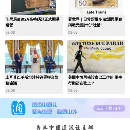
印尼馬倫達2A高樁碼頭正式開港
看世界｜日常煩惱多 歐洲民眾參
運營
與歐元設計忙“吐槽”
08-08
08-08
土耳其巴基斯坦沙特簽署聯合防
美國中情局秘設古巴工作組 軍事
務協議
行動箭在弦上？
08-08
08-08