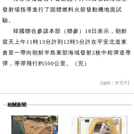
發射場指導進行了固體燃料火箭發動機地面試
驗。
韓國聯合參謀本部（聯參）18日表示，朝鮮
當天上午11時13分許到12時5分許在平安北道東
倉里一帶向朝鮮半島東部海域發射2枚中程彈道導
彈，導彈飛行約500公里。（完）
【編輯：李雪萍】
相關新聞