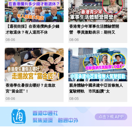
【通視街採】在香港攢夠多少錢
香港青少年軍事生活體驗營開
才敢退休？有人退而不休
營 學員激動表示：期待又
08-06
08-06
香港學生暑假去哪好？走進故
親身體驗中國承建中亞首條無人
宮“當金匠”！
駕駛輕軌 市民點讚“太
08-06
08-05