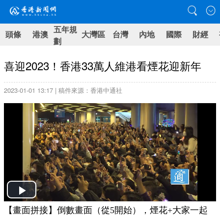
五年規
頭條
港澳
大灣區
台灣
內地
國際
財經
劃
喜迎2023！香港33萬人維港看煙花迎新年
2023-01-01 13:17 | 稿件來源：香港中通社
Play
【畫面拼接】倒數畫面（從5開始），煙花+大家一起
Video