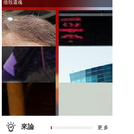
借殼還魂
來論
更 多