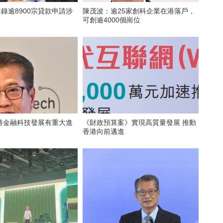
年錄逾8900宗貸款申請涉
陳茂波：逾25家創科企業在港落戶，
可創逾4000個崗位
港金融科技發展有重大進
《財政預算案》實現高質量發展 推動
香港向前邁進