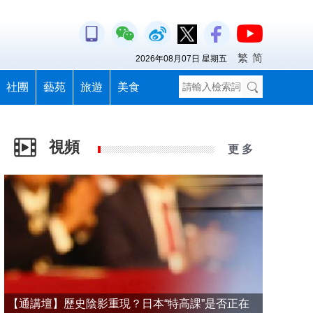
繁
简
2026年08月07日 星期五
社團
藝苑
旅遊
美食
視頻
更 多
【通講壇】歷史陰影重現？日本“特高課”是否正在