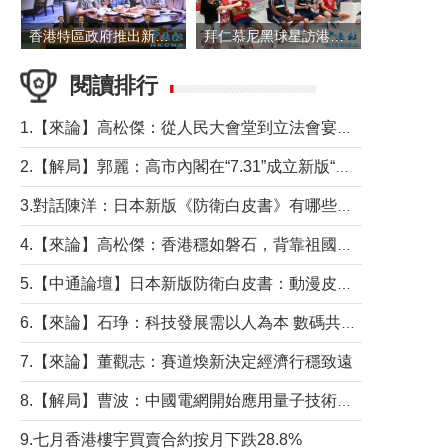
香港特區政府推出新一批銀色債券 每手1萬元保底息4.25厘
拜仁慕尼黑球星訪港 與球迷近距離互動
閱讀排行
1.【來論】高松傑：從人民大會堂到立法會宴會廳——香港管治新範式的完整拼圖
2.【解局】郭麗：高市內閣在“7.31”成立新版“特高課”意欲何為？
3.對話陳洋：日本新版《防衛白皮書》有哪些點值得警惕？
4.【來論】高松傑：香港穩如磐石，背靠祖國才是真正的“終極護城河”
5.【中通論壇】日本新版防衛白皮書：動漫皮包藏不住軍國野心
6.【來論】石琤：科技發展需以人為本 數碼共融不應讓長者放棄傳統生活方式
7.【來論】董觀志：賽道煥新決定經濟行穩致遠
8.【解局】曹波：中國電網開始應用量子技術，以後會不再停電嗎？
9.七月香港樓宇買賣合約按月下跌28.8%