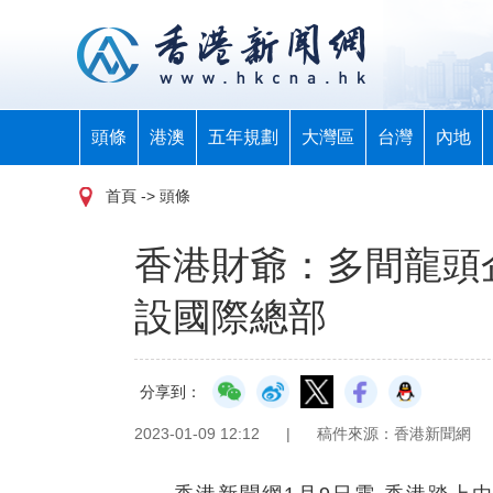
頭條
港澳
五年規劃
大灣區
台灣
內地
首頁
-> 頭條
香港財爺：多間龍頭
設國際總部
分享到：
2023-01-09 12:12
|
稿件來源：香港新聞網