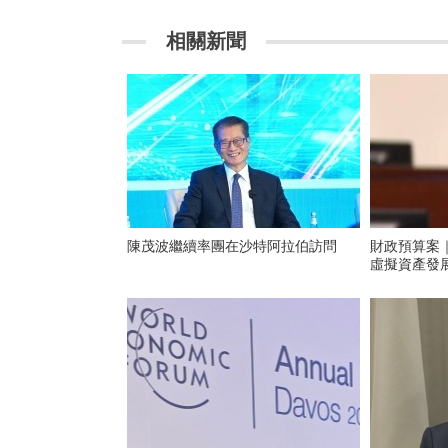
相關新聞
陳茂波繼續率團在沙特阿拉伯訪問
財政預算案
虛擬資產發