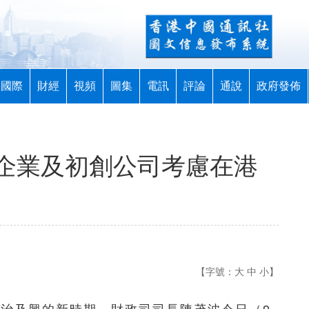
國際
財經
視頻
圖集
電訊
評論
通說
政府發佈
企業及初創公司考慮在港
【字號：
大
中
小
】