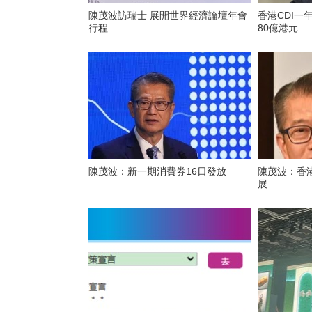
陳茂波訪瑞士 展開世界經濟論壇年會
香港CDI一
行程
80億港元
陳茂波：新一期消費券16日發放
陳茂波：香
展