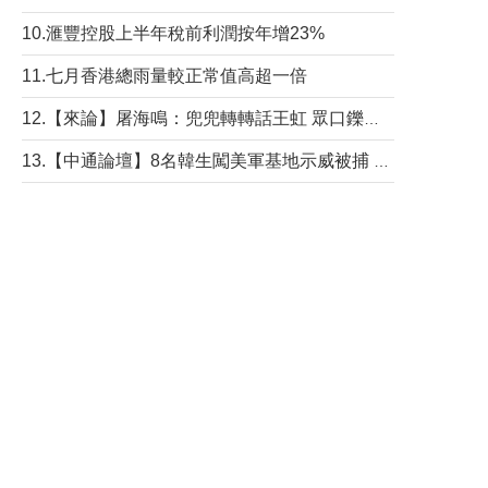
10.滙豐控股上半年稅前利潤按年增23%
11.七月香港總雨量較正常值高超一倍
12.【來論】屠海鳴：兜兜轉轉話王虹 眾口鑠金“一邊倒”
13.【中通論壇】8名韓生闖美軍基地示威被捕 韓國年輕人反美情緒從何而來？