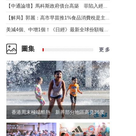
【中通論壇】馬科斯政府債台高築 菲陷入經濟困境與南海對抗惡循環？
【解局】郭麗：高市早苗推1%食品消費稅是主動作為還是被迫“飲鴆止渴”
美減4個、中增1個！《日經》最新全球份額報告透露了什麼？
圖集
更 多
香港周末極端酷熱 新界部分地區高見36度