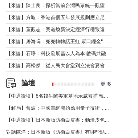
【來論】陳士良：探析當前台灣民眾統一觀望心態的深層成因
【來論】方璇：香港首個五年發展規劃應立足民生務實前行
【來論】董觀志：賽道煥新決定經濟行穩致遠
【來論】屠海鳴：兜兜轉轉話王虹 眾口鑠金“一邊倒”
【來論】石琤：科技發展需以人為本 數碼共融不應讓長者放棄傳統生活方式
【來論】高松傑：從人民大會堂到立法會宴會廳——香港管治新範式的完整拼圖
論壇
更 多
【中通論壇】8名韓生闖美軍基地示威被捕 韓國年輕人反美情緒從何而來？
【解局】曹波：中國電網開始應用量子技術，以後會不再停電嗎？
【中通論壇】日本新版防衛白皮書：動漫皮包藏不住軍國野心
對話陳洋：日本新版《防衛白皮書》有哪些點值得警惕？