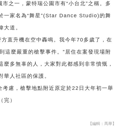
市之一，蒙特瑞公園市有“小台北”之稱。多
“舞星”(Star Dance Studio)的舞
偉大道。
見警方直升機在空中轟鳴。我今年70多歲了，在
遇到這麼嚴重的槍擊事件。”居住在案發現場附
這麼多無辜的人，大家對此都感到非常憤慨，
對華人社區的保護。
全考慮，槍擊地點附近原定於22日大年初一舉
（完）
【編輯：馬華】