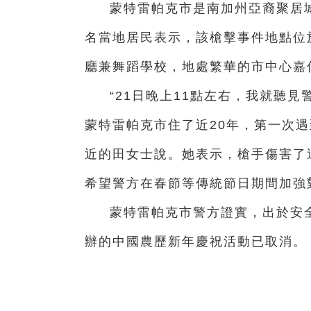
蒙特雷帕克市是南加州亞裔聚居城
名當地居民表示，該槍擊事件地點位於一家名為
廳兼舞蹈學校，地處繁華的市中心嘉
“21日晚上11點左右，我就聽
蒙特雷帕克市住了近20年，第一次
近的田女士說。她表示，槍手傷害了
希望警方在春節等傳統節日期間加強
蒙特雷帕克市警方證實，出於安
辦的中國農歷新年慶祝活動已取消。