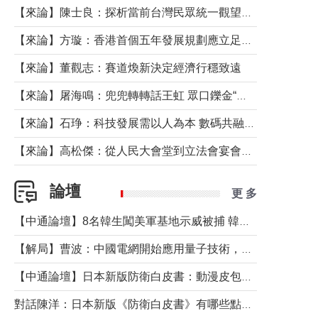
【來論】陳士良：探析當前台灣民眾統一觀望心態的深層成因
【來論】方璇：香港首個五年發展規劃應立足民生務實前行
【來論】董觀志：賽道煥新決定經濟行穩致遠
【來論】屠海鳴：兜兜轉轉話王虹 眾口鑠金“一邊倒”
【來論】石琤：科技發展需以人為本 數碼共融不應讓長者放棄傳統生活方式
【來論】高松傑：從人民大會堂到立法會宴會廳——香港管治新範式的完整拼圖
論壇
更 多
【中通論壇】8名韓生闖美軍基地示威被捕 韓國年輕人反美情緒從何而來？
【解局】曹波：中國電網開始應用量子技術，以後會不再停電嗎？
【中通論壇】日本新版防衛白皮書：動漫皮包藏不住軍國野心
對話陳洋：日本新版《防衛白皮書》有哪些點值得警惕？