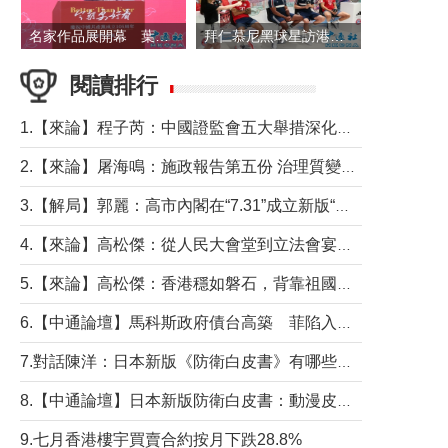
名家作品展開幕 葉劉淑儀出席並致辭
拜仁慕尼黑球星訪港 與球迷近距離互動
閱讀排行
1.【來論】程子芮：中國證監會五大舉措深化內地香港資本市場合作
2.【來論】屠海鳴：施政報告第五份 治理質變脈絡清
3.【解局】郭麗：高市內閣在“7.31”成立新版“特高課”意欲何為？
4.【來論】高松傑：從人民大會堂到立法會宴會廳——香港管治新範式的完整拼圖
5.【來論】高松傑：香港穩如磐石，背靠祖國才是真正的“終極護城河”
6.【中通論壇】馬科斯政府債台高築 菲陷入經濟困境與南海對抗惡循環？
7.對話陳洋：日本新版《防衛白皮書》有哪些點值得警惕？
8.【中通論壇】日本新版防衛白皮書：動漫皮包藏不住軍國野心
9.七月香港樓宇買賣合約按月下跌28.8%