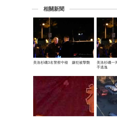
相關新聞
美洛杉磯3名警察中槍 嫌犯被擊斃
美洛杉磯一
手逃逸