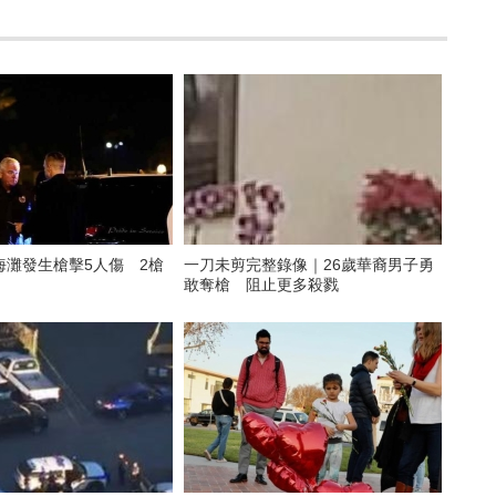
海灘發生槍擊5人傷 2槍
一刀未剪完整錄像｜26歲華裔男子勇
敢奪槍 阻止更多殺戮