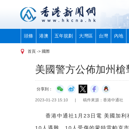
頭條
港澳
五年規劃
大灣區
台灣
內地
首頁
-> 國際
美國警方公佈加州槍
分享到：
2023-01-23 15:10
|
稿件來源：香港中通社
香港中通社1月23日電 美國加
10人遇難、10人受傷的蒙特雷帕克