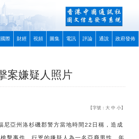
國際
財經
視頻
圖集
電訊
評論
通說
政府發佈
擊案嫌疑人照片
【字號：
大
中
小
】
利福尼亞州洛杉磯郡警方當地時間22日稱，造成
市槍擊事件，行兇的嫌疑人為一名亞裔男性，年