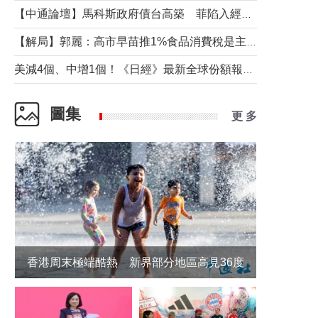
【中通論壇】馬科斯政府債台高築 菲陷入經濟困境與南海對抗惡循環？
【解局】郭麗：高市早苗推1%食品消費稅是主動作為還是被迫“飲鴆止渴”
美減4個、中增1個！《日經》最新全球份額報告透露了什麼？
圖集
更 多
香港周末極端酷熱 新界部分地區高見36度