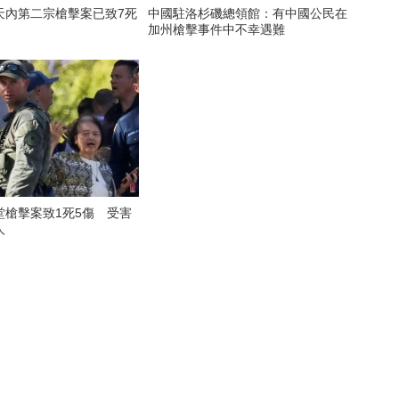
天內第二宗槍擊案已致7死
中國駐洛杉磯總領館：有中國公民在
加州槍擊事件中不幸遇難
堂槍擊案致1死5傷 受害
人