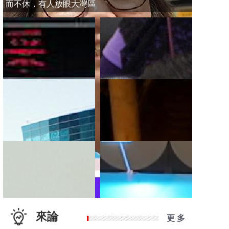
而不休，有人放眼大灣區
來論
更 多