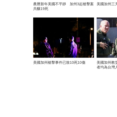
農曆新年美國不平靜 加州3起槍擊案
美國加州三
共釀19死
美國加州槍擊事件已致10死10傷
美國加州教
者均為台灣