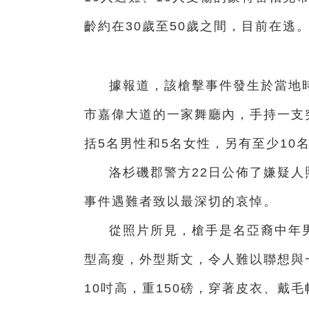
齡約在30歲至50歲之間，目前在逃
據報道，該槍擊事件發生於當地時
市嘉偉大道的一家舞廳內，手持一支
括5名男性和5名女性，另有至少10
洛杉磯郡警方22日公佈了嫌疑
事件遇難者致以最深切的哀悼。
從照片所見，槍手是名亞裔中年
型高瘦，外型斯文，令人難以聯想與
10吋高，重150磅，穿著皮衣、戴