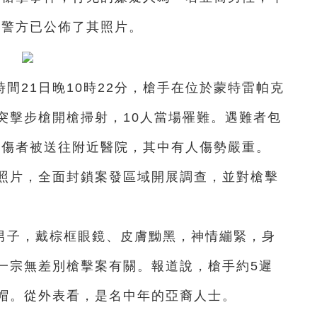
。警方已公佈了其照片。
間21日晚10時22分，槍手在位於蒙特雷帕克
突擊步槍開槍掃射，10人當場罹難。遇難者包
名傷者被送往附近醫院，其中有人傷勢嚴重。
人照片，全面封鎖案發區域開展調查，並對槍擊
男子，戴棕框眼鏡、皮膚黝黑，神情繃緊，身
一宗無差別槍擊案有關。報道說，槍手約5遲
毛帽。從外表看，是名中年的亞裔人士。