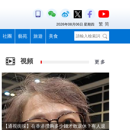
繁
简
2026年08月06日 星期四
社團
藝苑
旅遊
美食
視頻
更 多
【通視街採】在香港攢夠多少錢才敢退休？有人退