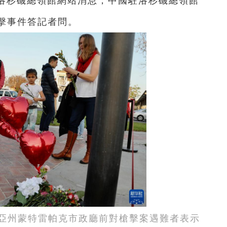
駐洛杉磯總領館網站消息，中國駐洛杉磯總領館
擊事件答記者問。
尼亞州蒙特雷帕克市政廳前對槍擊案遇難者表示