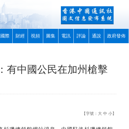
國際
財經
視頻
圖集
電訊
評論
通說
政府發佈
：有中國公民在加州槍擊
【字號：
大
中
小
】