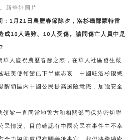
。新華社圖片
：1月21日農歷春節除夕，洛杉磯郡蒙特雷
成10人遇難、10人受傷。請問傷亡人員中是
？
僑華人慶祝農歷春節之際，在華人社區發生嚴
國駐美使領館已下半旗志哀，中國駐洛杉磯總
提醒領區內中國公民提高風險意識，加強安全
總領館一直同當地警方和相關部門保持密切聯
公民情況。目前確認有中國公民在事件中不幸
方全力協助處理有關善後事宜。我們將繼續密