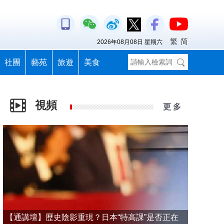
繁
简
2026年08月08日 星期六
社團
藝苑
旅遊
美食
視頻
更 多
【通講壇】歷史陰影重現？日本“特高課”是否正在