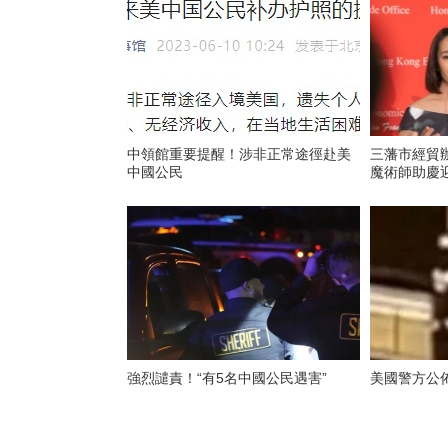
中領館重要提醒！涉非正常途徑赴美
三藩市經貿
中國公民
魔術師助慶
強烈譴責！“有5名中國公民遇害”
美國警方公