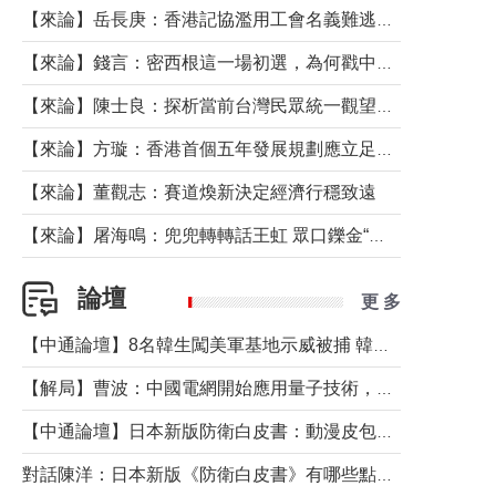
【來論】岳長庚：香港記協濫用工會名義難逃法律制裁
【來論】錢言：密西根這一場初選，為何戳中了兩黨最痛的神經？
【來論】陳士良：探析當前台灣民眾統一觀望心態的深層成因
【來論】方璇：香港首個五年發展規劃應立足民生務實前行
【來論】董觀志：賽道煥新決定經濟行穩致遠
【來論】屠海鳴：兜兜轉轉話王虹 眾口鑠金“一邊倒”
論壇
更 多
【中通論壇】8名韓生闖美軍基地示威被捕 韓國年輕人反美情緒從何而來？
【解局】曹波：中國電網開始應用量子技術，以後會不再停電嗎？
【中通論壇】日本新版防衛白皮書：動漫皮包藏不住軍國野心
對話陳洋：日本新版《防衛白皮書》有哪些點值得警惕？