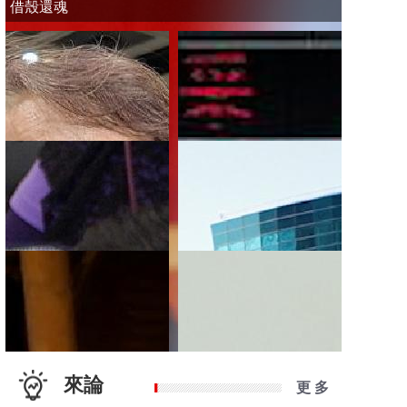
借殼還魂
來論
更 多