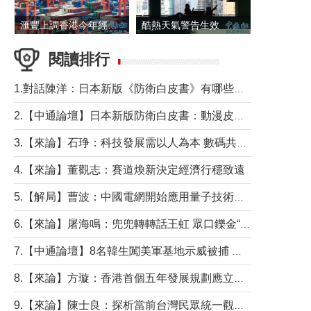
滙豐上調香港今年經濟增長預測至4.5%
酷熱天氣警告生效 本港高溫持續至下周
閱讀排行
1.對話陳洋：日本新版《防衛白皮書》有哪些點值得警惕？
2.【中通論壇】日本新版防衛白皮書：動漫皮包藏不住軍國野心
3.【來論】石琤：科技發展需以人為本 數碼共融不應讓長者放棄傳統生活方式
4.【來論】董觀志：賽道煥新決定經濟行穩致遠
5.【解局】曹波：中國電網開始應用量子技術，以後會不再停電嗎？
6.【來論】屠海鳴：兜兜轉轉話王虹 眾口鑠金“一邊倒”
7.【中通論壇】8名韓生闖美軍基地示威被捕 韓國年輕人反美情緒從何而來？
8.【來論】方璇：香港首個五年發展規劃應立足民生務實前行
9.【來論】陳士良：探析當前台灣民眾統一觀望心態的深層成因