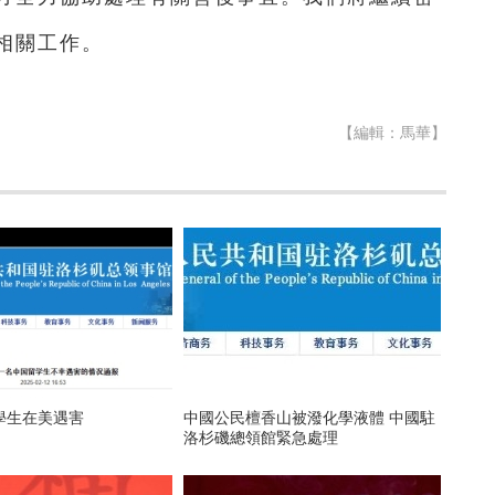
相關工作。
【編輯：馬華】
學生在美遇害
中國公民檀香山被潑化學液體 中國駐
洛杉磯總領館緊急處理