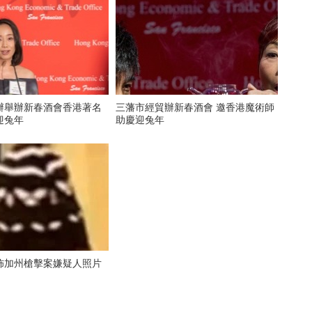
辦舉辦新春酒會香港著名
三藩市經貿辦新春酒會 邀香港魔術師
迎兔年
助慶迎兔年
佈加州槍擊案嫌疑人照片