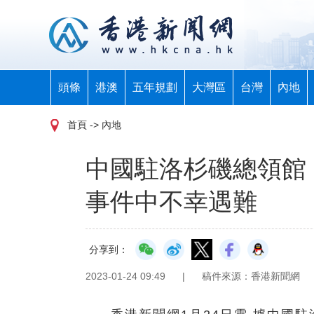
頭條
港澳
五年規劃
大灣區
台灣
內地
首頁
-> 內地
中國駐洛杉磯總領館
事件中不幸遇難
分享到：
2023-01-24 09:49
|
稿件來源：香港新聞網