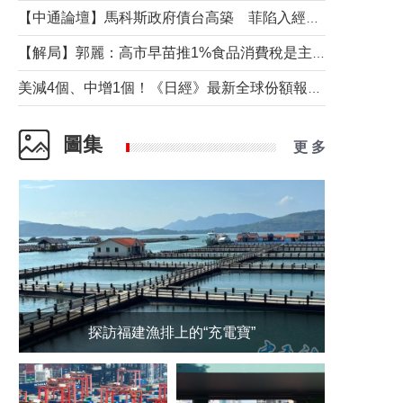
【中通論壇】馬科斯政府債台高築 菲陷入經濟困境與南海對抗惡循環？
【解局】郭麗：高市早苗推1%食品消費稅是主動作為還是被迫“飲鴆止渴”
美減4個、中增1個！《日經》最新全球份額報告透露了什麼？
圖集
更 多
探訪福建漁排上的“充電寶”