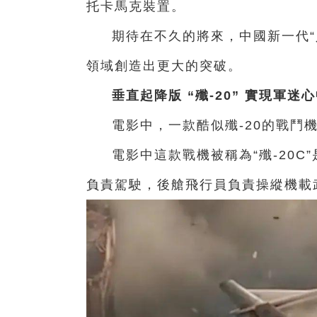
托卡馬克裝置。
期待在不久的將來，
中國新一代“
領域
創造出更大的突破。
垂直起降版 “殲-20” 實現軍迷
電影中，
一款酷似殲-20的戰鬥
電影中這款戰機被稱為“殲-20C”
負責駕駛，
後艙飛行員
負責操縱機載