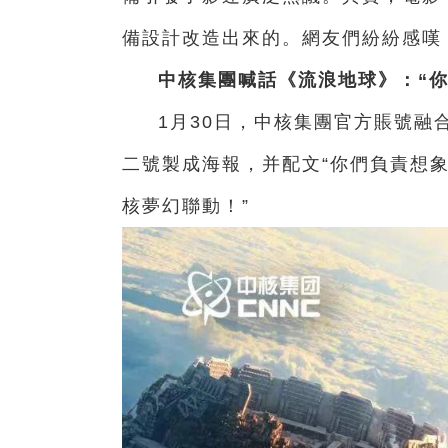
備設計改造出來的。
網友們紛紛感嘆
中核集團喊話《流浪地球》：
“
1月30日，中核集團官方賬號
融
二號製成海報，
并配文
“你們負責想
核夢幻聯動！”