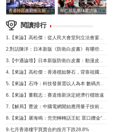
香港特區政府推出新一批銀色債券 每手1萬元保底息4.25厘
拜仁慕尼黑球星訪港 與球迷近距離互動
閱讀排行
1.【來論】高松傑：從人民大會堂到立法會宴會廳——香港管治新範式的完整拼圖
2.對話陳洋：日本新版《防衛白皮書》有哪些點值得警惕？
3.【中通論壇】日本新版防衛白皮書：動漫皮包藏不住軍國野心
4.【來論】高松傑：香港穩如磐石，背靠祖國才是真正的“終極護城河”
5.【來論】石琤：科技發展需以人為本 數碼共融不應讓長者放棄傳統生活方式
6.【來論】董觀志：賽道煥新決定經濟行穩致遠
7.【解局】曹波：中國電網開始應用量子技術，以後會不再停電嗎？
8.【來論】屠海鳴：兜兜轉轉話王虹 眾口鑠金“一邊倒”
9.七月香港樓宇買賣合約按月下跌28.8%