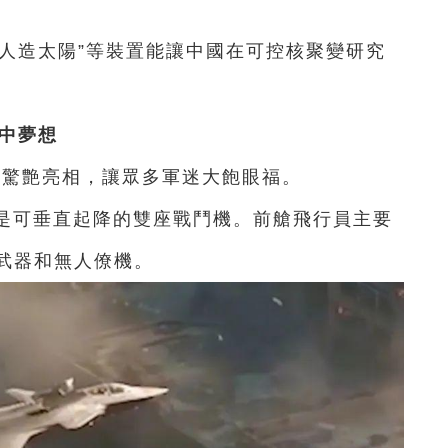
人造太陽”等裝置
能讓中國在可控核聚變研究
心中夢想
機驚艶亮相，
讓眾多軍迷大飽眼福。
是可垂直起降的雙座戰鬥機。
前艙飛行員主要
武器和無人僚機。