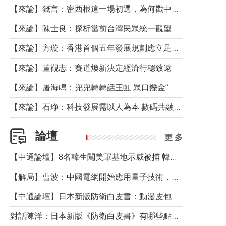
【來論】錢言：密西根這一場初選，為何戳中了兩黨最痛的神經？
【來論】陳士良：探析當前台灣民眾統一觀望心態的深層成因
【來論】方璇：香港首個五年發展規劃應立足民生務實前行
【來論】董觀志：賽道煥新決定經濟行穩致遠
【來論】屠海鳴：兜兜轉轉話王虹 眾口鑠金“一邊倒”
【來論】石琤：科技發展需以人為本 數碼共融不應讓長者放棄傳統生活方式
論壇
更 多
【中通論壇】8名韓生闖美軍基地示威被捕 韓國年輕人反美情緒從何而來？
【解局】曹波：中國電網開始應用量子技術，以後會不再停電嗎？
【中通論壇】日本新版防衛白皮書：動漫皮包藏不住軍國野心
對話陳洋：日本新版《防衛白皮書》有哪些點值得警惕？