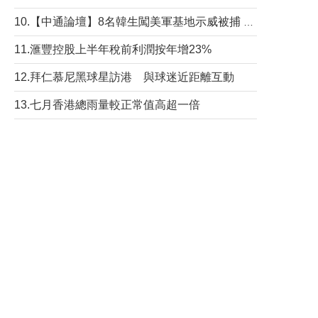
10.【中通論壇】8名韓生闖美軍基地示威被捕 韓國年輕人反美情緒從何而來？
11.滙豐控股上半年稅前利潤按年增23%
12.拜仁慕尼黑球星訪港 與球迷近距離互動
13.七月香港總雨量較正常值高超一倍