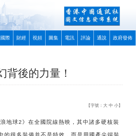
國際
財經
視頻
圖集
電訊
評論
通說
政府發佈
幻背後的力量！
【字號：
大
中
小
】
流浪地球2》在全國院線熱映，
其中諸多硬核裝
中的很多裝備并不是特效，
而是用國產尖端裝