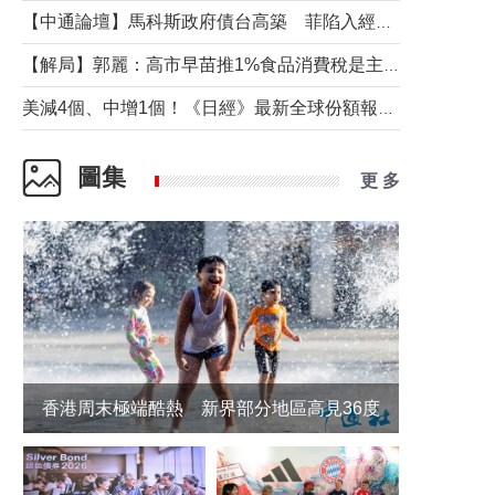
【中通論壇】馬科斯政府債台高築 菲陷入經濟困境與南海對抗惡循環？
【解局】郭麗：高市早苗推1%食品消費稅是主動作為還是被迫“飲鴆止渴”
美減4個、中增1個！《日經》最新全球份額報告透露了什麼？
圖集
更 多
香港周末極端酷熱 新界部分地區高見36度