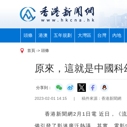
頭條
港澳
五年規劃
大灣區
台灣
內地
首頁
-> 頭條
原來，這就是中國科
分享到：
2023-02-01 14:15
|
稿件來源：香港新聞網
香港新聞網2月1日電 近日，《
備
引發了影迷廣泛熱議。
其實，電影