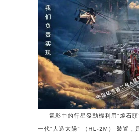
電影中的行星發動機
利用“燒石頭
一代“人造太陽” （HL-2M） 裝置，