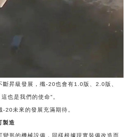
不斷昇級發展，
殲-20也會有1.0版、2.0版、
，
這也是我們的使命”。
殲-20未來的發展充滿期待。
可製造
可變形的
機械設備，
同樣根據現實裝備改造而