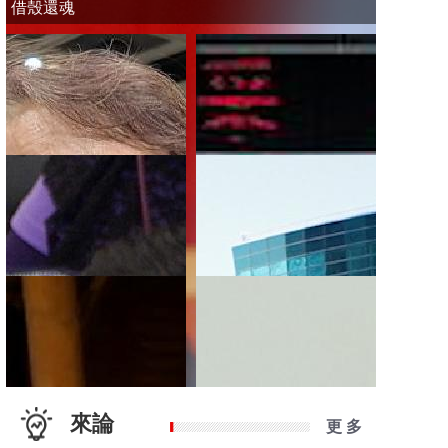
借殼還魂
來論
更 多