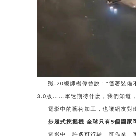
殲-20總師楊偉曾說：
“隨著裝備
3.0版……
軍迷期待什麼，我們知道
電影中的藝術加工，
也讓網友對
步履式挖掘機
全球只有5個國家
電影中，
許多可行駛、可作業、