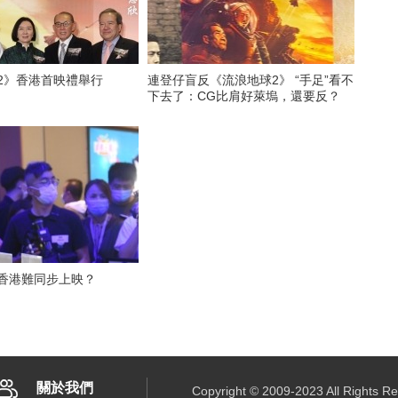
2》香港首映禮舉行
連登仔盲反《流浪地球2》 “手足”看不
下去了：CG比肩好萊塢，還要反？
 香港難同步上映？
關於我們
Copyright © 2009-2023 All R