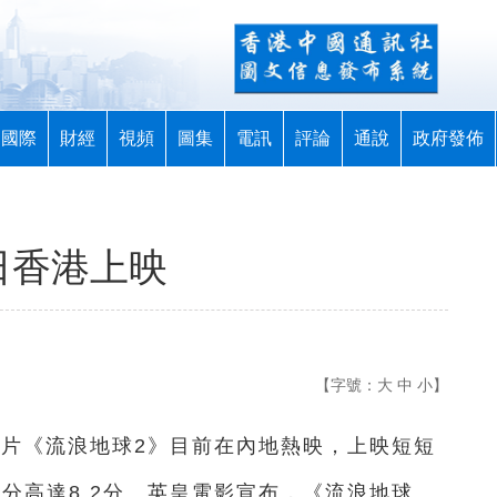
國際
財經
視頻
圖集
電訊
評論
通說
政府發佈
日香港上映
【字號：
大
中
小
】
大片《流浪地球2》目前在內地熱映，上映短短
評分高達8.2分。英皇電影宣布，《流浪地球