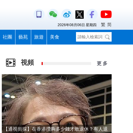
繁
简
2026年08月06日 星期四
社團
藝苑
旅遊
美食
視頻
更 多
【通視街採】在香港攢夠多少錢才敢退休？有人退