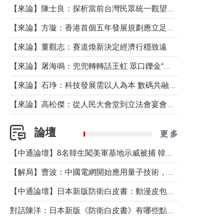
【來論】陳士良：探析當前台灣民眾統一觀望心態的深層成因
【來論】方璇：香港首個五年發展規劃應立足民生務實前行
【來論】董觀志：賽道煥新決定經濟行穩致遠
【來論】屠海鳴：兜兜轉轉話王虹 眾口鑠金“一邊倒”
【來論】石琤：科技發展需以人為本 數碼共融不應讓長者放棄傳統生活方式
【來論】高松傑：從人民大會堂到立法會宴會廳——香港管治新範式的完整拼圖
論壇
更 多
【中通論壇】8名韓生闖美軍基地示威被捕 韓國年輕人反美情緒從何而來？
【解局】曹波：中國電網開始應用量子技術，以後會不再停電嗎？
【中通論壇】日本新版防衛白皮書：動漫皮包藏不住軍國野心
對話陳洋：日本新版《防衛白皮書》有哪些點值得警惕？