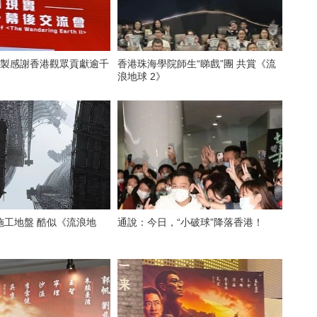
監製感謝香港觀眾貢獻逾千
香港珠海學院師生“睇戲”團 共賞《流
浪地球 2》
施工地盤 酷似《流浪地
通說：今日，“小破球”降落香港！