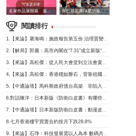
名家作品展開幕 葉劉淑儀出席並致辭
拜仁慕尼黑球星訪港 與球迷近距離互動
閱讀排行
1.【來論】屠海鳴：施政報告第五份 治理質變脈絡清
2.【解局】郭麗：高市內閣在“7.31”成立新版“特高課”意欲何為？
3.【來論】高松傑：從人民大會堂到立法會宴會廳——香港管治新範式的完整拼圖
4.【來論】高松傑：香港穩如磐石，背靠祖國才是真正的“終極護城河”
5.【中通論壇】馬科斯政府債台高築 菲陷入經濟困境與南海對抗惡循環？
6.對話陳洋：日本新版《防衛白皮書》有哪些點值得警惕？
7.【中通論壇】日本新版防衛白皮書：動漫皮包藏不住軍國野心
8.七月香港樓宇買賣合約按月下跌28.8%
9.【來論】石琤：科技發展需以人為本 數碼共融不應讓長者放棄傳統生活方式