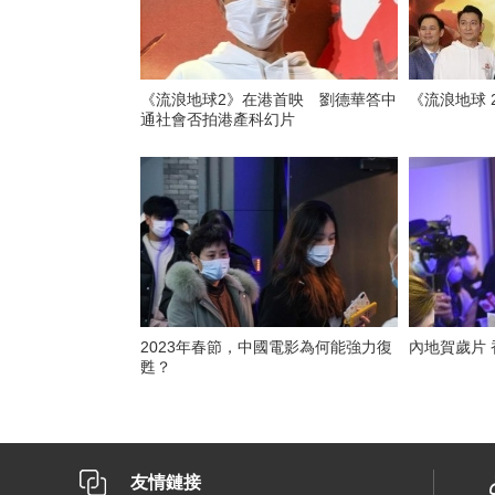
《流浪地球2》在港首映 劉德華答中
《流浪地球 
通社會否拍港產科幻片
2023年春節，中國電影為何能強力復
內地賀歲片
甦？
友情鏈接