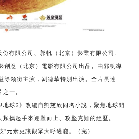
影股份有限公司、郭帆（北京）影業有限公司、
影創意（北京）電影有限公司出品。由郭帆導
溢等領銜主演，劉德華特別出演。全片長達
片之一。
浪地球2》改編自劉慈欣同名小說，聚焦地球開
，人類攜起手來迎難而上、攻堅克難的經歷。
技”元素更讓觀眾大呼過癮。（完）