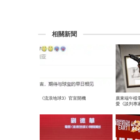
相關新聞
《流浪地球3》官宣開機
廣東端午檔電
愛《談判專