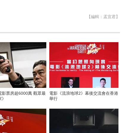
【編輯：孟宜君】
影票房超6000萬 觀眾最
電影《流浪地球2》幕後交流會在香港
家》
舉行