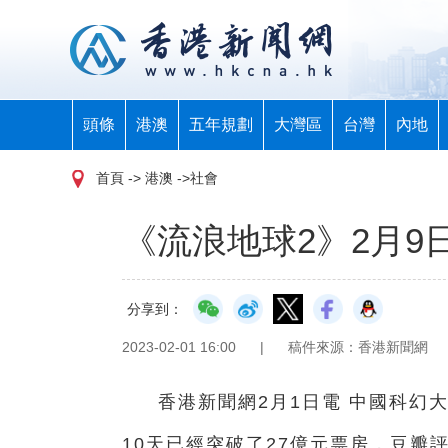
頭條
港澳
五年規劃
大灣區
台灣
內地
首頁
-> 港澳 ->社會
《流浪地球2》2月9
分享到：
2023-02-01 16:00
|
稿件來源：香港新聞網
香港新聞網2月1日電 中國科幻
10天已經突破了27億元票房，豆瓣