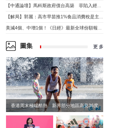
【中通論壇】馬科斯政府債台高築 菲陷入經濟困境與南海對抗惡循環？
【解局】郭麗：高市早苗推1%食品消費稅是主動作為還是被迫“飲鴆止渴”
美減4個、中增1個！《日經》最新全球份額報告透露了什麼？
圖集
更 多
香港周末極端酷熱 新界部分地區高見36度