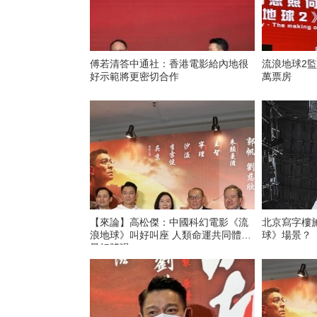
傅若清答中通社：香港電影給內地很
流浪地球2
好示範將更密切合作
萬票房
【來論】高松傑：中國科幻電影《流
北京寫字樓
浪地球》叫好叫座 人類命運共同體的
球》場景？
最好體現