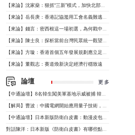
【來論】沈家燊：狠抓“三新”模式，加快北部都會區建設
【來論】岳長庚：香港記協濫用工會名義難逃法律制裁
【來論】錢言：密西根這一場初選，為何戳中了兩黨最痛的神經？
【來論】陳士良：探析當前台灣民眾統一觀望心態的深層成因
【來論】方璇：香港首個五年發展規劃應立足民生務實前行
【來論】董觀志：賽道煥新決定經濟行穩致遠
論壇
更 多
【中通論壇】8名韓生闖美軍基地示威被捕 韓國年輕人反美情緒從何而來？
【解局】曹波：中國電網開始應用量子技術，以後會不再停電嗎？
【中通論壇】日本新版防衛白皮書：動漫皮包藏不住軍國野心
對話陳洋：日本新版《防衛白皮書》有哪些點值得警惕？