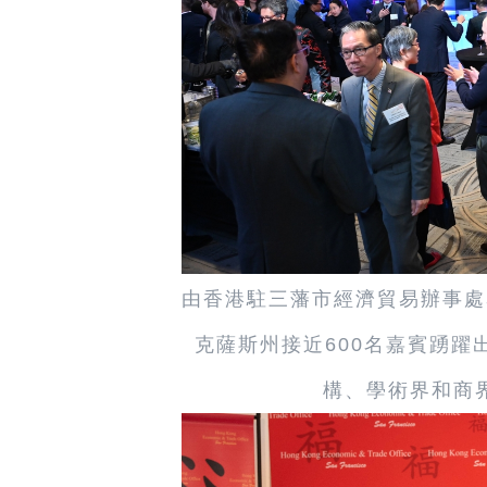
由香港駐三藩市經濟貿易辦事處
克薩斯州接近600名嘉賓踴
構、學術界和商