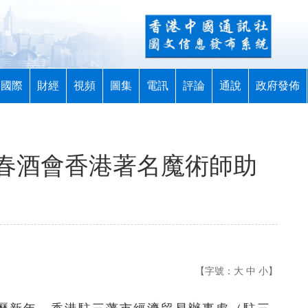
國際
財經
視頻
圖集
電訊
評論
通說
政府發佈
春酒會香港著名魔術師助
【字號：
大
中
小
】