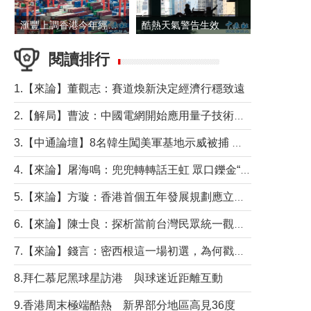
滙豐上調香港今年經濟增長預測至4.5%
酷熱天氣警告生效 本港高溫持續至下周
閱讀排行
1.【來論】董觀志：賽道煥新決定經濟行穩致遠
2.【解局】曹波：中國電網開始應用量子技術，以後會不再停電嗎？
3.【中通論壇】8名韓生闖美軍基地示威被捕 韓國年輕人反美情緒從何而來？
4.【來論】屠海鳴：兜兜轉轉話王虹 眾口鑠金“一邊倒”
5.【來論】方璇：香港首個五年發展規劃應立足民生務實前行
6.【來論】陳士良：探析當前台灣民眾統一觀望心態的深層成因
7.【來論】錢言：密西根這一場初選，為何戳中了兩黨最痛的神經？
8.拜仁慕尼黑球星訪港 與球迷近距離互動
9.香港周末極端酷熱 新界部分地區高見36度