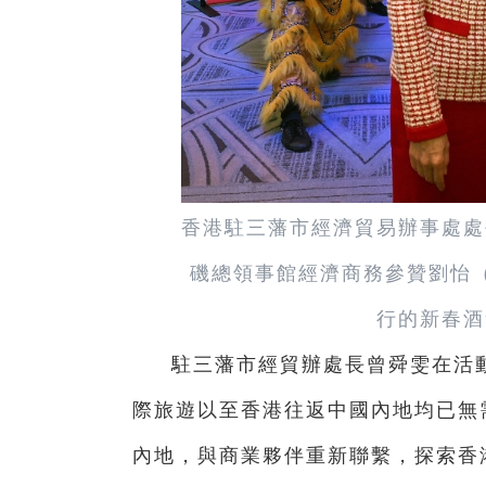
香港駐三藩市經濟貿易辦事處處
磯總領事館經濟商務參贊劉怡（
行的新春酒
駐三藩市經貿辦處長曾舜雯在活
際旅遊以至香港往返中國內地均已無
內地，與商業夥伴重新聯繫，探索香