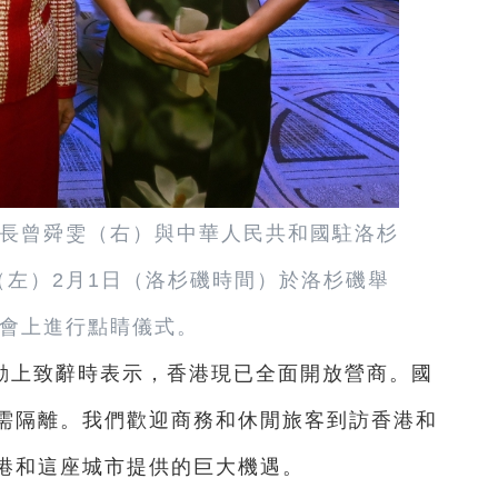
長曾舜雯（右）與中華人民共和國駐洛杉
左）2月1日（洛杉磯時間）於洛杉磯舉
會上進行點睛儀式。
動上致辭時表示，香港現已全面開放營商。國
需隔離。我們歡迎商務和休閒旅客到訪香港和
港和這座城市提供的巨大機遇。