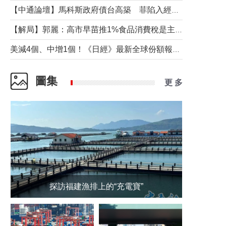
【中通論壇】馬科斯政府債台高築 菲陷入經濟困境與南海對抗惡循環？
【解局】郭麗：高市早苗推1%食品消費稅是主動作為還是被迫“飲鴆止渴”
美減4個、中增1個！《日經》最新全球份額報告透露了什麼？
圖集
更 多
探訪福建漁排上的“充電寶”