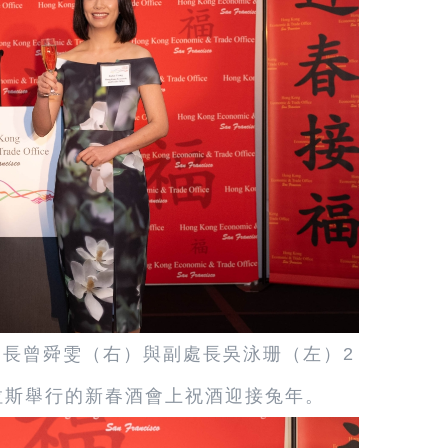
長曾舜雯（右）與副處長吳泳珊（左）2
拉斯舉行的新春酒會上祝酒迎接兔年。