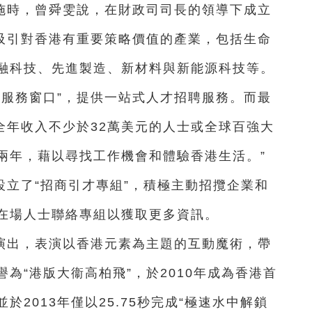
施時，曾舜雯說，在財政司司長的領導下成立
極吸引對香港有重要策略價值的產業，包括生命
融科技、先進製造、新材料與新能源科技等。
才服務窗口”，提供一站式人才招聘服務。而最
全年收入不少於32萬美元的人士或全球百強大
兩年，藉以尋找工作機會和體驗香港生活。”
立了“招商引才專組”，積極主動招攬企業和
在場人士聯絡專組以獲取更多資訊。
演出，表演以香港元素為主題的互動魔術，帶
為“港版大衞高柏飛”，於2010年成為香港首
2013年僅以25.75秒完成“極速水中解鎖