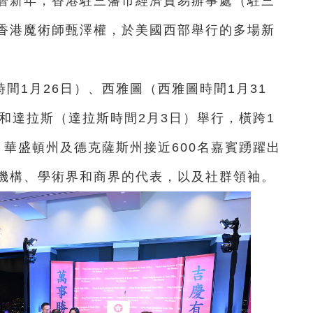
農曆新年，香港駐三藩市經濟貿易辦事處（駐三
香港魔術師甄澤權，於美國西部舉行的多場新
間1月26日）、西雅圖（西雅圖時間1月31
和達拉斯（達拉斯時間2月3日）舉行，橫跨1
華盛頓州及德克薩斯州接近600名嘉賓踴躍出
機構、學術界和商界的代表，以及社群領袖。