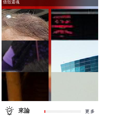
借殼還魂
來論
更 多