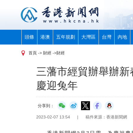
頭條
港澳
五年規劃
大灣區
台灣
內地
首頁
-> 財經 ->財經
三藩市經貿辦舉辦新
慶迎兔年
分享到：
2023-02-07 13:54
|
稿件來源：香港新聞網