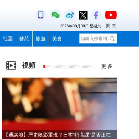
繁
简
2026年08月08日 星期六
社團
藝苑
旅遊
美食
視頻
更 多
【通講壇】歷史陰影重現？日本“特高課”是否正在