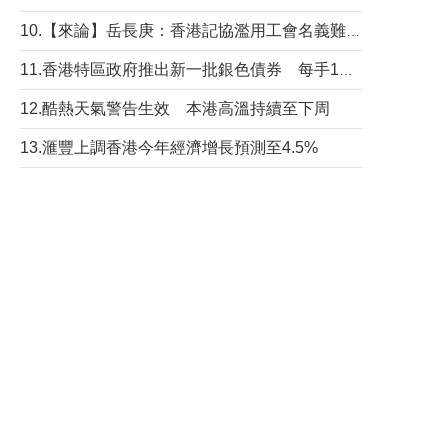
10.【來論】岳長庚：香港記協濫用工會名義難逃法律制裁
11.香港特區政府推出新一批銀色債券 每手1萬元保底息4.25厘
12.酷熱天氣警告生效 本港高溫持續至下周
13.滙豐上調香港今年經濟增長預測至4.5%