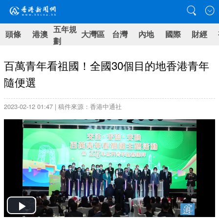
五年規
頭條
港澳
大灣區
台灣
內地
國際
財經
劃
百萬青年看祖國！全國30個目的地香港青年
隨便選
2023-02-12 01:47 | 稿件來源：香港中通社
Play