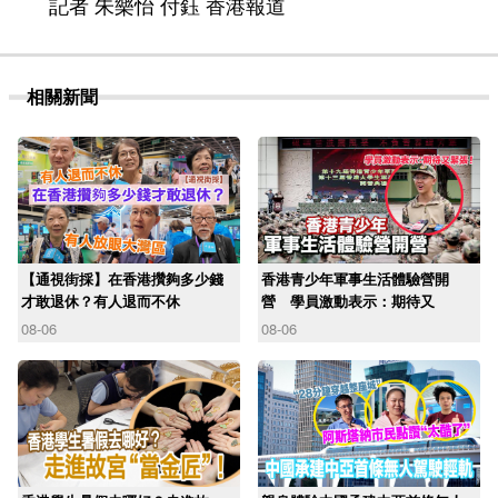
記者 朱樂怡 付鈺 香港報道
相關新聞
【通視街採】在香港攢夠多少錢
香港青少年軍事生活體驗營開
才敢退休？有人退而不休
營 學員激動表示：期待又
08-06
08-06