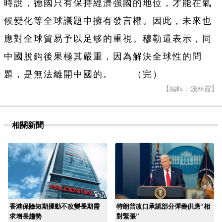
時說，德國只有保持經濟強國的地位，才能在氣
候變化等全球議題中擁有發言權。因此，未來也
應對全球貿易予以足够的重視。穆勒還表示，同
中國脫鈎後果極其嚴重，因為解決全球性的問
題，是無法離開中國的。 （完）
【編輯：錢林霞】
相關新聞
香港保險短期擾動不改變長期需
特朗普改口承認部分彈藥供應“相
求增長趨勢
對緊張”