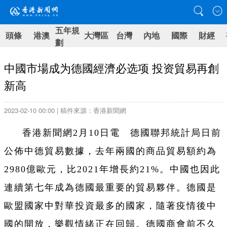
五年規
頭條
港澳
大灣區
台灣
內地
國際
財經
劃
中國市場成为德國經濟必选项 投资貿易再創
新高
2023-02-10 00:00 | 稿件來源：香港新聞網
香港新聞網2月10日電 德國聯邦統計局日前
公佈中德貿易數據，去年兩國的商品貿易額約為
2980億歐元，比2021年增長約21%。中國也因此
連續第七年成為德國最重要的貿易夥伴。德國是
歐盟國家中對華投資最多的國家，隨著疫情後中
國的開放，樂觀情緒正在回歸。德國商會前不久