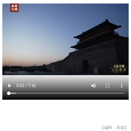
【編輯：黃璇】