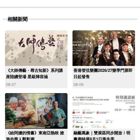
相關新聞
《大師傳藝・尋古知新》系列講
香港管弦樂團2026/27樂季門票即
座陸續登場 星級陣容涵
日起發售
08-07
08-06
《給阿嬤的情書》東南亞熱映 掀
融藝萬象｜雙展區同步開放！明
海外華人觀影潮
畫廊特展8月1日率先亮