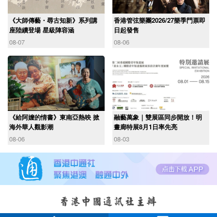
《大師傳藝・尋古知新》系列講
香港管弦樂團2026/27樂季門票即
座陸續登場 星級陣容涵
日起發售
08-07
08-06
《給阿嬤的情書》東南亞熱映 掀
融藝萬象｜雙展區同步開放！明
海外華人觀影潮
畫廊特展8月1日率先亮
08-06
08-03