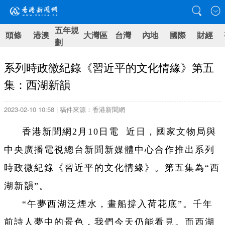
五年規
頭條
港澳
大灣區
台灣
內地
國際
財經
劃
系列時政微紀錄《習近平的文化情緣》第五
集：西湖新韻
2023-02-10 10:58 | 稿件來源：香港新聞網
香港新聞網2月10日電 近日，國家文物局與
中央廣播電視總台新聞新媒體中心合作推出系列
時政微紀錄《習近平的文化情緣》。第五集為“西
湖新韻”。
“午夢西湖泛煙水，畫船撐入荷花底”。千年
前詩人夢中的景色，我們今天仍能看見。而西湖