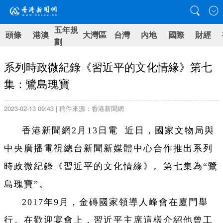
五年規
頭條
港澳
大灣區
台灣
內地
國際
財經
劃
系列時政微紀錄《習近平的文化情緣》第七
集：鷺島瑰寶
2023-02-13 09:43 | 稿件來源：香港新聞網
香港新聞網2月13日電 近日，國家文物局與
中央廣播電視總台新聞新媒體中心合作推出系列
時政微紀錄《習近平的文化情緣》。第七集為“鷺
島瑰寶”。
2017年9月，金磚國家領導人峰會在廈門舉
行。在歡迎宴會上，習近平主席這樣介紹他曾工