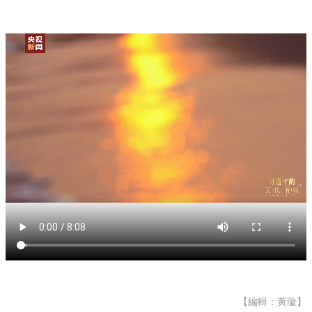
【編輯：黃璇】