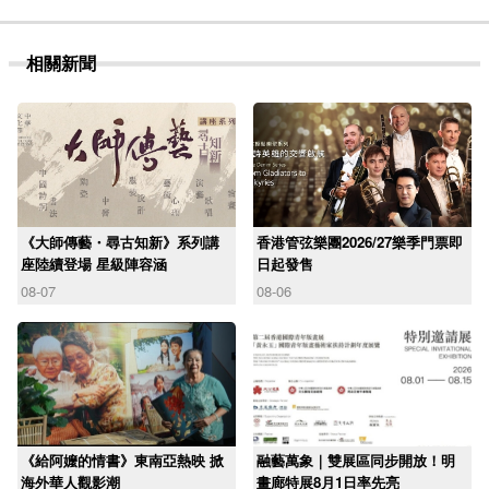
相關新聞
《大師傳藝・尋古知新》系列講
香港管弦樂團2026/27樂季門票即
座陸續登場 星級陣容涵
日起發售
08-07
08-06
《給阿嬤的情書》東南亞熱映 掀
融藝萬象｜雙展區同步開放！明
海外華人觀影潮
畫廊特展8月1日率先亮