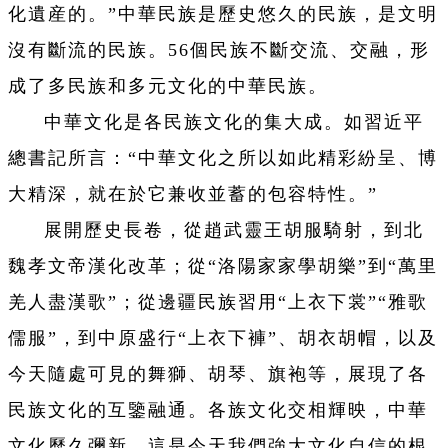
化遺産的。”中華民族是歷史悠久的民族，是文明
沒有斷流的民族。56個民族不斷交流、交融，形
成了多民族和多元文化的中華民族。
中華文化是各民族文化的集大成。如習近平
總書記所言：“中華文化之所以如此精彩紛呈、博
大精深，就在於它兼收並蓄的包容特性。”
展開歷史長卷，從趙武靈王胡服騎射，到北
魏孝文帝漢化改革；從“洛陽家家學胡樂”到“萬里
羌人盡漢歌”；從邊疆民族習用“上衣下裳”“雅歌
儒服”，到中原盛行“上衣下褲”、胡衣胡帽，以及
今天隨處可見的舞獅、胡琴、旗袍等，展現了各
民族文化的互鑒融通。各族文化交相輝映，中華
文化歷久彌新，這是今天我們強大文化自信的根