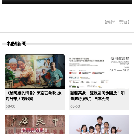
【編輯：黃璇】
相關新聞
《給阿嬤的情書》東南亞熱映 掀
融藝萬象｜雙展區同步開放！明
海外華人觀影潮
畫廊特展8月1日率先亮
08-06
08-03