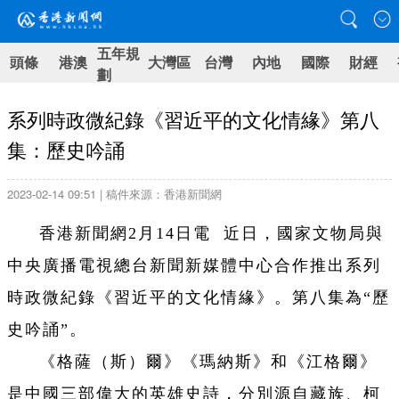
五年規
頭條
港澳
大灣區
台灣
內地
國際
財經
劃
系列時政微紀錄《習近平的文化情緣》第八
集：歷史吟誦
2023-02-14 09:51 | 稿件來源：香港新聞網
香港新聞網2月14日電 近日，國家文物局與
中央廣播電視總台新聞新媒體中心合作推出系列
時政微紀錄《習近平的文化情緣》。第八集為“歷
史吟誦”。
《格薩（斯）爾》《瑪納斯》和《江格爾》
是中國三部偉大的英雄史詩，分別源自藏族、柯