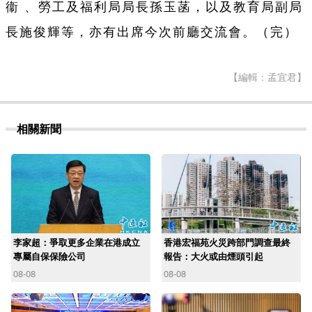
衞 、勞工及福利局局長孫玉菡，以及教育局副局
長施俊輝等，亦有出席今次前廳交流會。（完）
【編輯：孟宜君】
相關新聞
李家超：爭取更多企業在港成立
香港宏福苑火災跨部門調查最終
專屬自保保險公司
報告：大火或由煙頭引起
08-08
08-08