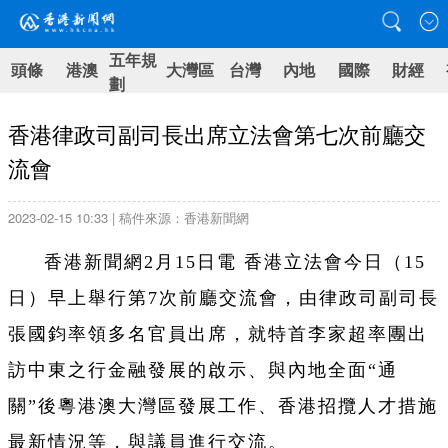
五年規
頭條
港澳
大灣區
台灣
內地
國際
財經
劃
香港律政司副司長出席立法會第七次前廳交
流會
2023-02-15 10:33 | 稿件來源：香港新聞網
香港新聞網2月15日電 香港立法會今日（15
日）早上舉行第7次前廳交流會，由律政司副司長
張國鈞率領多名官員出席，就特首李家超率團出
訪中東之行金融發展的啟示、與內地全面“通
關”後粵港澳大灣區發展工作、香港招攬人才措施
最新情況等，與議員進行交流。