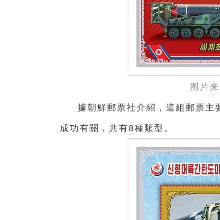
图片来
據朝鮮郵票社介紹，這組郵票主要
成功有關，共有8種類型。