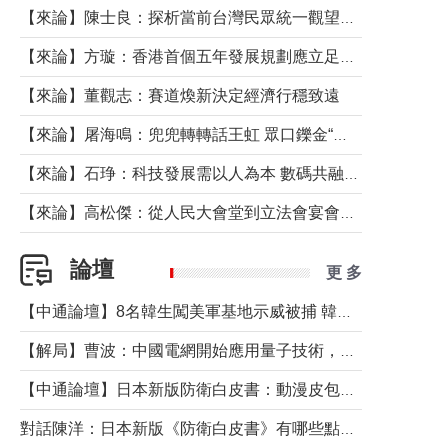
【來論】陳士良：探析當前台灣民眾統一觀望心態的深層成因
【來論】方璇：香港首個五年發展規劃應立足民生務實前行
【來論】董觀志：賽道煥新決定經濟行穩致遠
【來論】屠海鳴：兜兜轉轉話王虹 眾口鑠金“一邊倒”
【來論】石琤：科技發展需以人為本 數碼共融不應讓長者放棄傳統生活方式
【來論】高松傑：從人民大會堂到立法會宴會廳——香港管治新範式的完整拼圖
論壇
更 多
【中通論壇】8名韓生闖美軍基地示威被捕 韓國年輕人反美情緒從何而來？
【解局】曹波：中國電網開始應用量子技術，以後會不再停電嗎？
【中通論壇】日本新版防衛白皮書：動漫皮包藏不住軍國野心
對話陳洋：日本新版《防衛白皮書》有哪些點值得警惕？