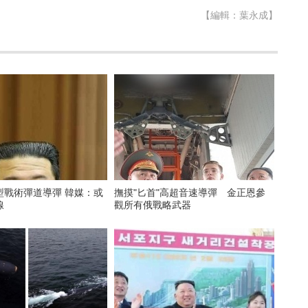
【編輯：葉永成】
型戰術彈道導彈 韓媒：或
撫摸"匕首"高超音速導彈 金正恩參
線
觀所有俄戰略武器