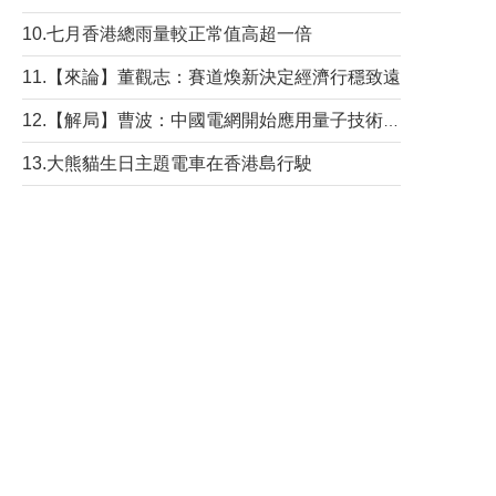
10.七月香港總雨量較正常值高超一倍
11.【來論】董觀志：賽道煥新決定經濟行穩致遠
12.【解局】曹波：中國電網開始應用量子技術，以後會不再停電嗎？
13.大熊貓生日主題電車在香港島行駛