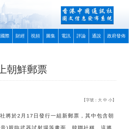
國際
財經
視頻
圖集
電訊
評論
通說
政府發佈
上朝鮮郵票
【字號：
大
中
小
】
票社將於2月17日發行一組新郵票，其中包含朝
譯音)親臨武器試射場等畫面。韓聯社稱，這將