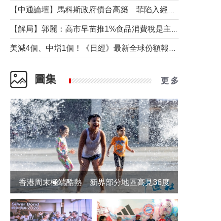
【中通論壇】馬科斯政府債台高築 菲陷入經濟困境與南海對抗惡循環？
【解局】郭麗：高市早苗推1%食品消費稅是主動作為還是被迫“飲鴆止渴”
美減4個、中增1個！《日經》最新全球份額報告透露了什麼？
圖集
更 多
香港周末極端酷熱 新界部分地區高見36度