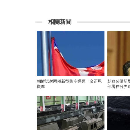
相關新聞
朝鮮試射兩種新型防空導彈 金正恩
朝鮮裝備新
觀摩
部署在分界