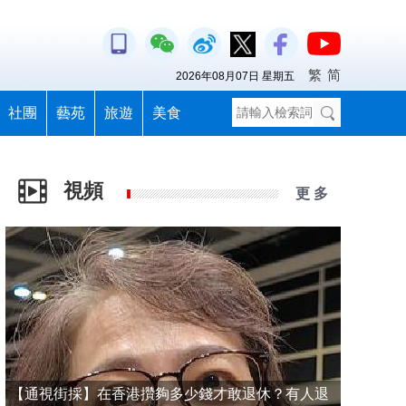
繁
简
2026年08月07日 星期五
社團
藝苑
旅遊
美食
視頻
更 多
【通視街採】在香港攢夠多少錢才敢退休？有人退