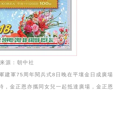
来源：朝中社
軍建軍75周年閱兵式8日晚在平壤金日成廣場
時，金正恩亦攜同女兒一起抵達廣場，金正恩