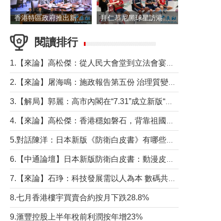
香港特區政府推出新一批銀色債券 每手1萬元保底息4.25厘
拜仁慕尼黑球星訪港 與球迷近距離互動
閱讀排行
1.【來論】高松傑：從人民大會堂到立法會宴會廳——香港管治新範式的完整拼圖
2.【來論】屠海鳴：施政報告第五份 治理質變脈絡清
3.【解局】郭麗：高市內閣在“7.31”成立新版“特高課”意欲何為？
4.【來論】高松傑：香港穩如磐石，背靠祖國才是真正的“終極護城河”
5.對話陳洋：日本新版《防衛白皮書》有哪些點值得警惕？
6.【中通論壇】日本新版防衛白皮書：動漫皮包藏不住軍國野心
7.【來論】石琤：科技發展需以人為本 數碼共融不應讓長者放棄傳統生活方式
8.七月香港樓宇買賣合約按月下跌28.8%
9.滙豐控股上半年稅前利潤按年增23%