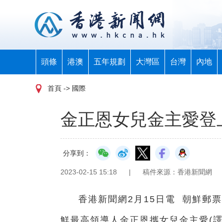
頭條
港澳
五年規劃
大灣區
台灣
內地
首頁
-> 國際
金正恩女兒金主愛登
分享到：
2023-02-15 15:18
|
稿件來源：香港新聞網
香港新聞網2月15日電 朝鮮郵
鮮最高領導人金正恩攜女兒金主愛(