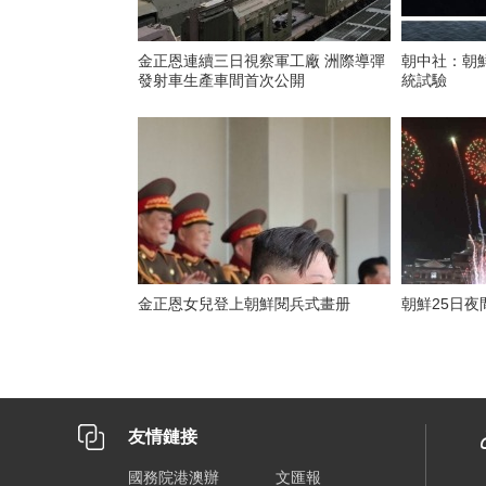
金正恩連續三日視察軍工廠 洲際導彈
朝中社：朝
發射車生產車間首次公開
統試驗
金正恩女兒登上朝鮮閱兵式畫册
朝鮮25日
友情鏈接
國務院港澳辦
文匯報