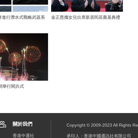
鮮進行潛水式戰略武器系
金正恩攜女兒出席新居民區奠基典禮
夜間舉行閱兵式
關於我們
Copyright © 2009-2023 All R
香港中通社
承印人：香港中國通訊社有限公司