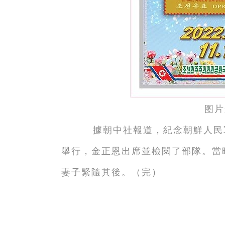
图片
據朝中社報道，紀念朝鮮人民
舉行，金正恩出席並檢閱了部隊。當
妻子緊隨其後。（完）