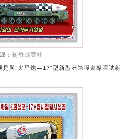
源：朝鲜邮票社
是與“火星炮—17”型新型洲際彈道導彈試射