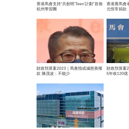
香港馬會支持“共創明‘Teen’計劃”首個
香港賽馬會承
杭州學習團
元恆常捐款
財政預算案2023｜馬會指或減慈善撥
財政預算案2
款 陳茂波：不能少
5年收120