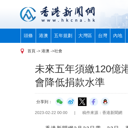
頭條
港澳
五年規劃
大灣區
台灣
內地
首頁
-> 港澳 ->社會
未來五年須繳120億
會降低捐款水準
分享到：
2023-02-22 00:00
|
稿件來源：香港新聞網