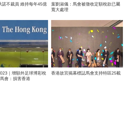
諾不裁員 維持每年45億
葉劉淑儀：馬會被徵收定額稅款已屬
寬大處理
023｜增額外足球博彩稅
香港故宮揭幕標誌馬會支持特區25載
億 馬會：損害香港