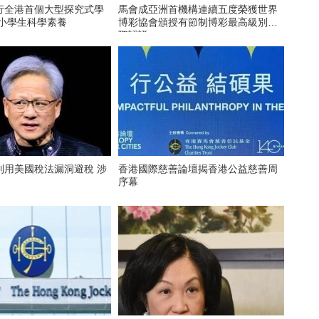
行全港首個大型探究式學
馬會成亞洲首機構連續五度榮獲世界
育小學生科學素養
博彩協會頒授有節制博彩最高級別國
際認證
利用美國稅法漏洞避稅 涉
香港國際慈善論壇揭香港公益慈善周
序幕