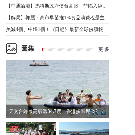
【中通論壇】馬科斯政府債台高築 菲陷入經濟困境與南海對抗惡循環？
【解局】郭麗：高市早苗推1%食品消費稅是主動作為還是被迫“飲鴆止渴”
美減4個、中增1個！《日經》最新全球份額報告透露了什麼？
圖集
更 多
天文台錄最高氣溫34.7度 香港多區迎今年最熱一天