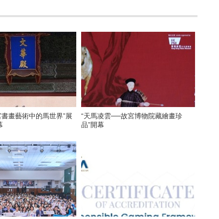
宮書畫藝術中的馬世界”展
“天馬凌雲──故宮博物院藏繪畫珍
幕
品”開幕