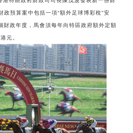
，香港特區政府財政司司長陳茂波發表新一份財
財政預算案中包括一項“額外足球博彩稅”安
28 的五個財政年度，馬會須每年向特區政府額外定額
 億港元。