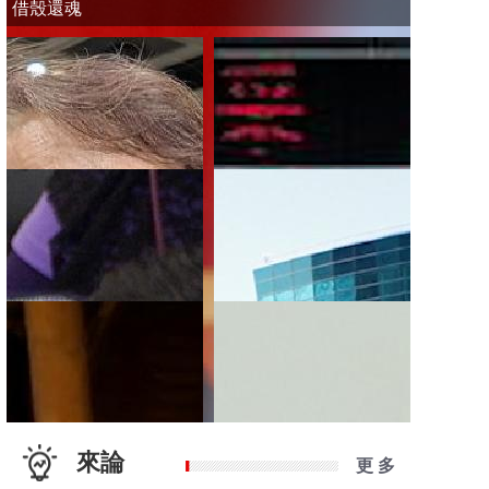
借殼還魂
來論
更 多