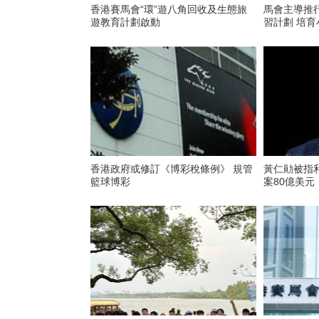
​香港賽馬會“環”遊八角回收及生態旅
馬會主導推
遊教育計劃啟動
習計劃 培
香港政府或修訂《博彩稅條例》 規管
黃仁勛被指
籃球博彩
案80億美元