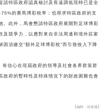
促請特區政府認真檢討及長遠調低現時已是全
5-75%的賽馬博彩稅率；也尋求特區政府的支
池。此外，
馬會
懇請特區政府展開對足球博彩
性及競爭力，以應對來自非法周邊和境外莊家
解因須繳交“額外足球博彩稅”而引致收入下降
，有信心在現屆政府的領導及社會各界群策群
區政府的暫時性及特殊情況下的財政困難也會
【編輯：徐嘉儀】