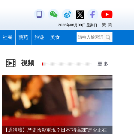
繁
简
2026年08月09日 星期日
社團
藝苑
旅遊
美食
視頻
更 多
【通講壇】歷史陰影重現？日本“特高課”是否正在