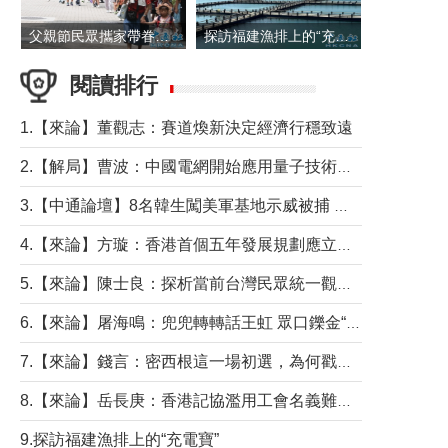
父親節民眾攜家帶眷出遊
探訪福建漁排上的“充電寶”
閱讀排行
1.【來論】董觀志：賽道煥新決定經濟行穩致遠
2.【解局】曹波：中國電網開始應用量子技術，以後會不再停電嗎？
3.【中通論壇】8名韓生闖美軍基地示威被捕 韓國年輕人反美情緒從何而來？
4.【來論】方璇：香港首個五年發展規劃應立足民生務實前行
5.【來論】陳士良：探析當前台灣民眾統一觀望心態的深層成因
6.【來論】屠海鳴：兜兜轉轉話王虹 眾口鑠金“一邊倒”
7.【來論】錢言：密西根這一場初選，為何戳中了兩黨最痛的神經？
8.【來論】岳長庚：香港記協濫用工會名義難逃法律制裁
9.探訪福建漁排上的“充電寶”