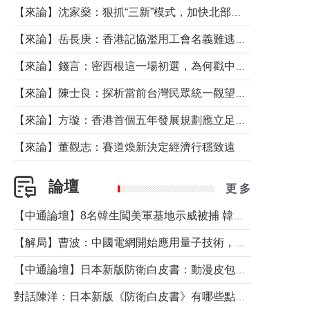
【來論】沈家燊：狠抓“三新”模式，加快北部都會區建設
【來論】岳長庚：香港記協濫用工會名義難逃法律制裁
【來論】錢言：密西根這一場初選，為何戳中了兩黨最痛的神經？
【來論】陳士良：探析當前台灣民眾統一觀望心態的深層成因
【來論】方璇：香港首個五年發展規劃應立足民生務實前行
【來論】董觀志：賽道煥新決定經濟行穩致遠
論壇
更 多
【中通論壇】8名韓生闖美軍基地示威被捕 韓國年輕人反美情緒從何而來？
【解局】曹波：中國電網開始應用量子技術，以後會不再停電嗎？
【中通論壇】日本新版防衛白皮書：動漫皮包藏不住軍國野心
對話陳洋：日本新版《防衛白皮書》有哪些點值得警惕？