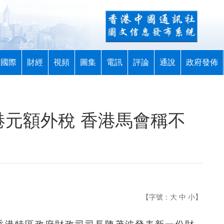
國際
財經
視頻
圖集
電訊
評論
通說
政府發佈
港元額外稅 香港馬會稱不
【字號：
大
中
小
】