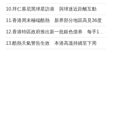
10.拜仁慕尼黑球星訪港 與球迷近距離互動
11.香港周末極端酷熱 新界部分地區高見36度
12.香港特區政府推出新一批銀色債券 每手1萬元保底息4.25厘
13.酷熱天氣警告生效 本港高溫持續至下周