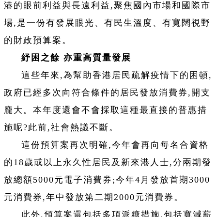
港的眼前利益與長遠利益,聚焦國內市場和國際市
場,是一份有發展眼光、有民生溫度、有寬闊視野
的財政預算案。
紓困之餘 亦重高質量發展
這些年來,為幫助香港居民疏解疫情下的困頓,
政府已經多次向符合條件的居民發放消費券,開支
龐大。本年度還會不會採取這種最直接的普惠措
施呢?此前,社會熱議不斷。
這份預算案再次明確,今年會再向每名合資格
的18歲或以上永久性居民及新來港人士,分兩期發
放總額5000元電子消費券;今年4月發放首期3000
元消費券,年中發放第二期2000元消費券。
此外,預算案還包括多項派糖措施,包括寬減薪