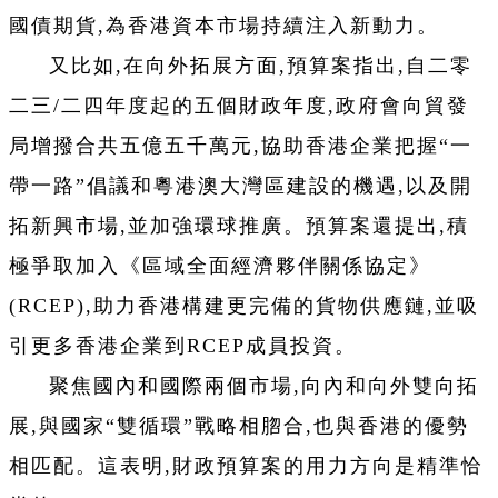
國債期貨,為香港資本市場持續注入新動力。
又比如,在向外拓展方面,預算案指出,自二零
二三/二四年度起的五個財政年度,政府會向貿發
局增撥合共五億五千萬元,協助香港企業把握“一
帶一路”倡議和粵港澳大灣區建設的機遇,以及開
拓新興市場,並加強環球推廣。預算案還提出,積
極爭取加入《區域全面經濟夥伴關係協定》
(RCEP),助力香港構建更完備的貨物供應鏈,並吸
引更多香港企業到RCEP成員投資。
聚焦國內和國際兩個市場,向內和向外雙向拓
展,與國家“雙循環”戰略相脗合,也與香港的優勢
相匹配。這表明,財政預算案的用力方向是精準恰