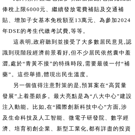
俸稅上限6000元、繼續發放電費補貼及交通補
貼、增加子女基本免稅額至13萬元、為參加2024
年DSE的考生代繳考試費,等等。
這表明,政府聽到並接受了大多數居民意見,認
識到現階段經濟前景看好,但不少居民依然囊中羞
澀,處於“青黃不接”的特殊時段,需要最後一付“補
藥”。這些舉措,體現出民生溫度。
另一個值得注意對策的是,預算案在“高質量
發展”上着墨頗多。最大亮點是為“八大中心”建設
注入動能。比如,在“國際創新科技中心”方面,涉
及生命科技及人工智能、微電子研發院、數字經
濟、培育初創企業、新型工業化,都有詳盡的投資