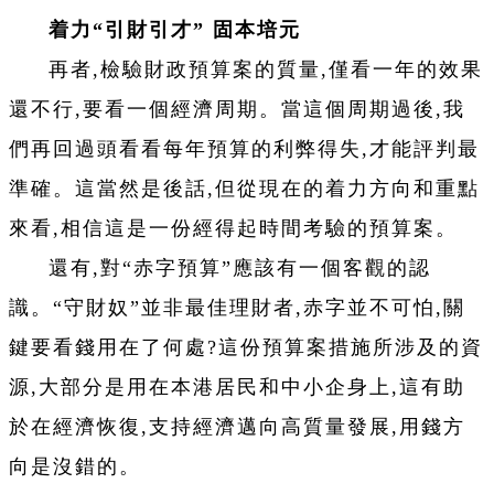
着力“引財引才” 固本培元
再者,檢驗財政預算案的質量,僅看一年的效果
還不行,要看一個經濟周期。當這個周期過後,我
們再回過頭看看每年預算的利弊得失,才能評判最
準確。這當然是後話,但從現在的着力方向和重點
來看,相信這是一份經得起時間考驗的預算案。
還有,對“赤字預算”應該有一個客觀的認
識。“守財奴”並非最佳理財者,赤字並不可怕,關
鍵要看錢用在了何處?這份預算案措施所涉及的資
源,大部分是用在本港居民和中小企身上,這有助
於在經濟恢復,支持經濟邁向高質量發展,用錢方
向是沒錯的。