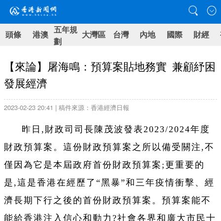
五年規
頭條
港澳
大灣區
台灣
內地
國際
財經
劃
【來論】屠海鳴：預算案貼地務實 兼顧紓困
發展經濟
2023-02-23 20:41 | 稿件來源：香港經濟日報
昨日,財政司司長陳茂波發表2023/2024年度
財政預算案。這份財政預算案之所以備受關注,不
僅因為它是本屆政府首份財政預算案;更重要的
是,這是香港在經歷了“黑暴”和三年疫情衝擊、經
濟長期下行之後的首份財政預算案。預算案能不
能給香港注入信心和動力?社會各界和廣大市民十