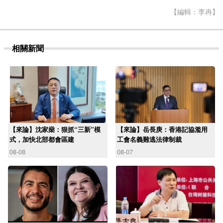
【編輯：李冉】
相關新聞
【來論】沈家燊：狠抓“三新”模
【來論】岳長庚：香港記協濫用
式，加快北部都會區建
工會名義難逃法律制裁
08-08
08-07