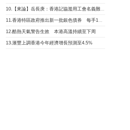
10.【來論】岳長庚：香港記協濫用工會名義難逃法律制裁
11.香港特區政府推出新一批銀色債券 每手1萬元保底息4.25厘
12.酷熱天氣警告生效 本港高溫持續至下周
13.滙豐上調香港今年經濟增長預測至4.5%