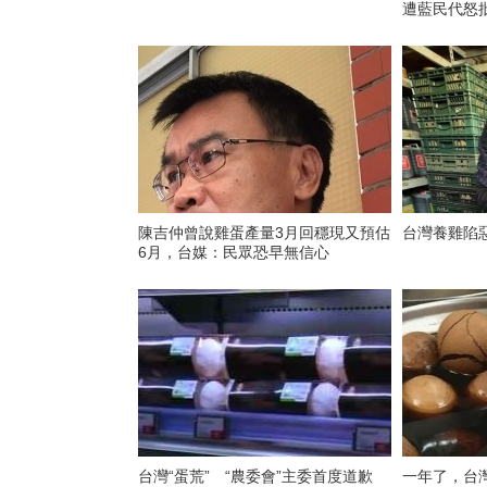
遭藍民代怒
陳吉仲曾說雞蛋產量3月回穩現又預估
台灣養雞陷
6月，台媒：民眾恐早無信心
台灣“蛋荒” “農委會”主委首度道歉
一年了，台