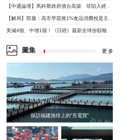
【中通論壇】馬科斯政府債台高築 菲陷入經濟困境與南海對抗惡循環？
【解局】郭麗：高市早苗推1%食品消費稅是主動作為還是被迫“飲鴆止渴”
美減4個、中增1個！《日經》最新全球份額報告透露了什麼？
圖集
更 多
探訪福建漁排上的“充電寶”