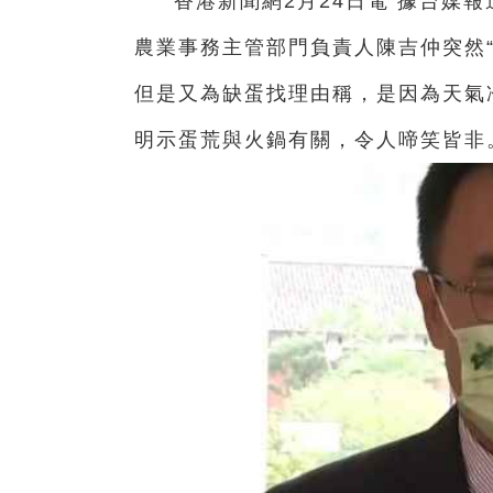
香港新聞網2月24日電 據台媒
農業事務主管部門負責人陳吉仲突然
但是又為缺蛋找理由稱，是因為天氣
明示蛋荒與火鍋有關，令人啼笑皆非