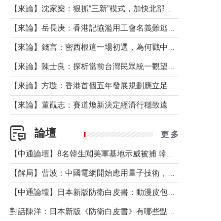
【來論】沈家燊：狠抓“三新”模式，加快北部都會區建設
【來論】岳長庚：香港記協濫用工會名義難逃法律制裁
【來論】錢言：密西根這一場初選，為何戳中了兩黨最痛的神經？
【來論】陳士良：探析當前台灣民眾統一觀望心態的深層成因
【來論】方璇：香港首個五年發展規劃應立足民生務實前行
【來論】董觀志：賽道煥新決定經濟行穩致遠
論壇
更 多
【中通論壇】8名韓生闖美軍基地示威被捕 韓國年輕人反美情緒從何而來？
【解局】曹波：中國電網開始應用量子技術，以後會不再停電嗎？
【中通論壇】日本新版防衛白皮書：動漫皮包藏不住軍國野心
對話陳洋：日本新版《防衛白皮書》有哪些點值得警惕？