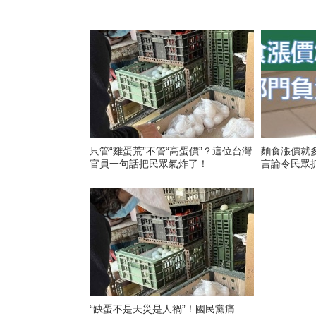
只管“雞蛋荒”不管“高蛋價”？這位台灣
麵食漲價就
官員一句話把民眾氣炸了！
言論令民眾
“缺蛋不是天災是人禍”！國民黨痛