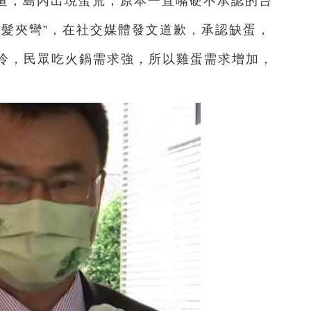
報道，島內出現蛋荒，原本一直嘴硬不承認的台
“髮夾彎”，在社交媒體發文道歉，承認缺蛋，
冷，民眾吃火鍋需求強，所以雞蛋需求增加，
。