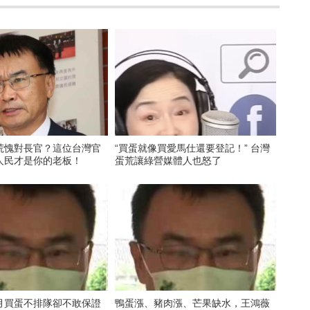
荒愧對長官？這位台灣官
“買蛋就像買愛馬仕還要登記！” 台灣
人民才是你的老板！
蛋荒讓綠營媒體人也怒了
月買蛋不排隊卻不敢保證
鴨蛋漲、豬肉漲、芒果缺水，王鴻薇