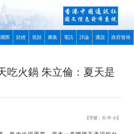
國際
財經
視頻
圖集
電訊
評論
通說
政府發佈
天吃火鍋 朱立倫：夏天是
【字號：
大
中
小
】