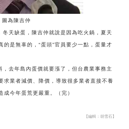
圖為陳吉仲
，冬天缺蛋，陳吉仲就說是因為吃火鍋，夏天
真的是無辜的，“蛋頭”官員要少一點，蛋量才
料，去年島內蛋價就要漲了，但台農業事務主
要求業者減價、降價，導致很多業者直接不養
造成今年蛋荒更嚴重。（完）
【編輯：胡雪石】