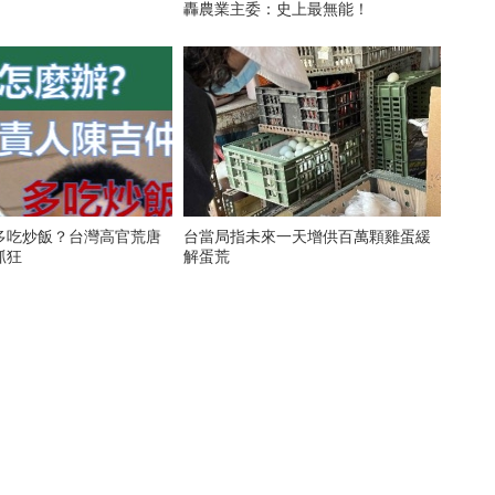
轟農業主委：史上最無能！
多吃炒飯？台灣高官荒唐
台當局指未來一天增供百萬顆雞蛋緩
抓狂
解蛋荒