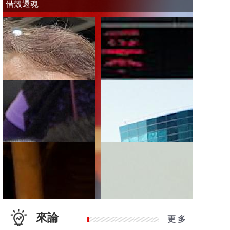
借殼還魂
來論
更 多