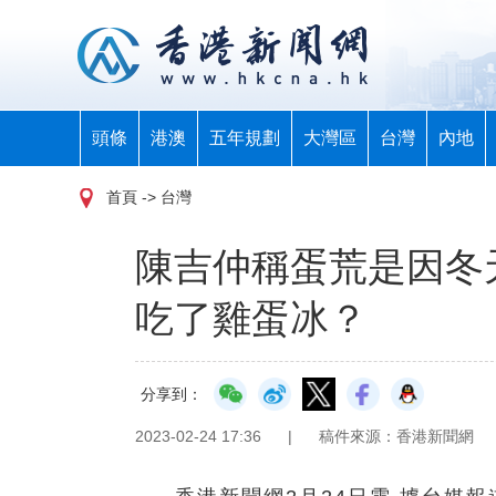
頭條
港澳
五年規劃
大灣區
台灣
內地
首頁
-> 台灣
陳吉仲稱蛋荒是因冬
吃了雞蛋冰？
分享到：
2023-02-24 17:36
|
稿件來源：香港新聞網