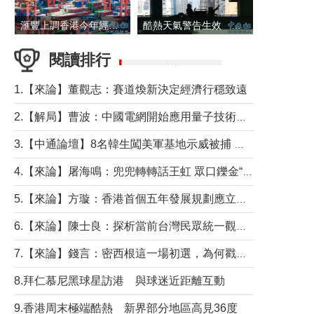
滙豐上調香港今年經濟增長預測至4.5%
酷熱天氣警告生效 本港高溫持續至下周
閱讀排行
1.【來論】董觀志：賽道煥新決定經濟行穩致遠
2.【解局】曹波：中國電網開始應用量子技術，以後會不再停電嗎？
3.【中通論壇】8名韓生闖美軍基地示威被捕 韓國年輕人反美情緒從何而來？
4.【來論】屠海鳴：兜兜轉轉話王虹 眾口鑠金“一邊倒”
5.【來論】方璇：香港首個五年發展規劃應立足民生務實前行
6.【來論】陳士良：探析當前台灣民眾統一觀望心態的深層成因
7.【來論】錢言：密西根這一場初選，為何戳中了兩黨最痛的神經？
8.拜仁慕尼黑球星訪港 與球迷近距離互動
9.香港周末極端酷熱 新界部分地區高見36度