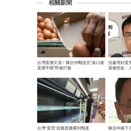
相關新聞
台灣蛋價又漲！陳吉仲剛說完“進口後
沒處理好蛋
蛋價平穩”即被打臉
員被怒批：
台灣“蛋荒”從雞蛋擴展到鴨蛋
陳吉仲稱下