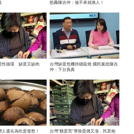
批
怒轟陳吉仲：做不來就換人！
惡性循環 缺蛋又缺肉
台灣缺蛋危機持續延燒 國民黨批陳吉
仲：下台負責
灣人還在為吃蛋發愁！
台灣“雞蛋荒”導致蛋價又漲，民眾炮