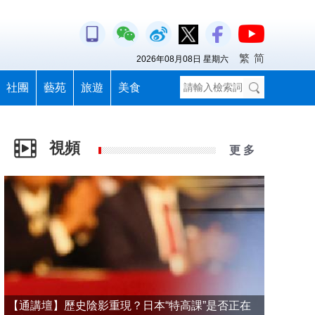
繁
简
2026年08月08日 星期六
社團
藝苑
旅遊
美食
視頻
更 多
【通講壇】歷史陰影重現？日本“特高課”是否正在