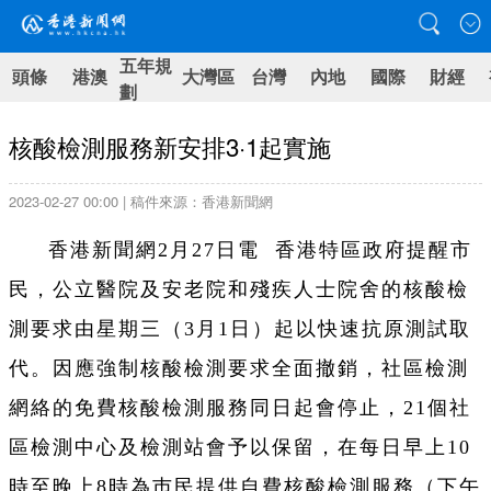
五年規
頭條
港澳
大灣區
台灣
內地
國際
財經
劃
核酸檢測服務新安排3·1起實施
2023-02-27 00:00 | 稿件來源：香港新聞網
香港新聞網2月27日電 香港特區政府提醒市
民，公立醫院及安老院和殘疾人士院舍的核酸檢
測要求由星期三（3月1日）起以快速抗原測試取
代。因應強制核酸檢測要求全面撤銷，社區檢測
網絡的免費核酸檢測服務同日起會停止，21個社
區檢測中心及檢測站會予以保留，在每日早上10
時至晚上8時為巿民提供自費核酸檢測服務（下午