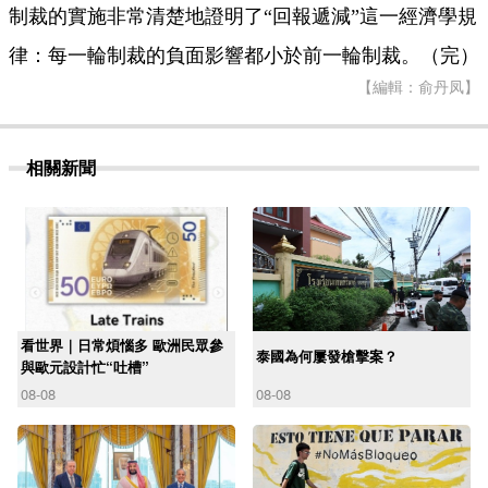
制裁的實施非常清楚地證明了“回報遞減”這一經濟學規
律：每一輪制裁的負面影響都小於前一輪制裁。（完）
【編輯：俞丹凤】
相關新聞
看世界｜日常煩惱多 歐洲民眾參
泰國為何屢發槍擊案？
與歐元設計忙“吐槽”
08-08
08-08