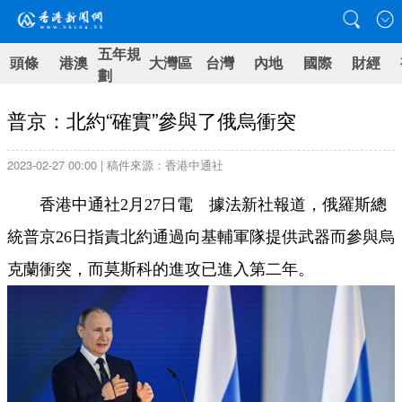
五年規
頭條
港澳
大灣區
台灣
內地
國際
財經
劃
普京：北約“確實”參與了俄烏衝突
2023-02-27 00:00 | 稿件來源：香港中通社
香港中通社2月27日電 據法新社報道，俄羅斯總
統普京26日指責北約通過向基輔軍隊提供武器而參與烏
克蘭衝突，而莫斯科的進攻已進入第二年。