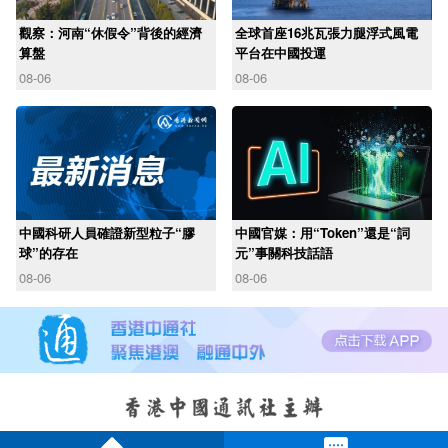
觀察：河南“休假令”背後的經濟
全球首座16兆瓦張力腿浮式風電
算盤
平台在中國投運
08-06
08-06
中國科研人員確證新型粒子“膠
中國官媒：用“Token”還是“詞
球”的存在
元”事關科技話語
08-06
08-06