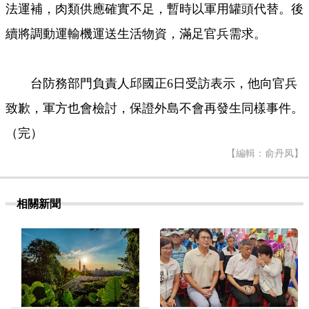
法運補，肉類供應確實不足，暫時以軍用罐頭代替。後
續將調動運輸機運送生活物資，滿足官兵需求。
台防務部門負責人邱國正6日受訪表示，他向官兵
致歉，軍方也會檢討，保證外島不會再發生同樣事件。
（完）
【編輯：俞丹凤】
相關新聞