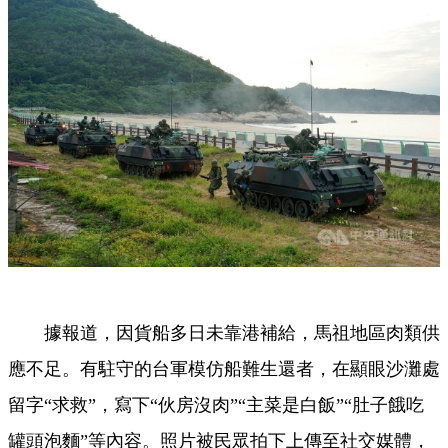
據報道，因貨船多日未靠港補給，馬祖地區肉類供
應不足。有駐守的台軍模仿船難生還者，在顯眼沙灘處
留字“求救”，寫下“伙房沒肉”“主菜是白飯”“肚子餓吃
罐頭泡麵”等內容。照片被民眾拍下上傳至社交媒體，