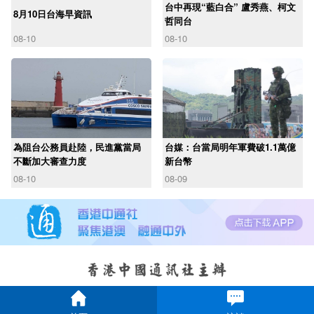
台中再現“藍白合” 盧秀燕、柯文
8月10日台海早資訊
哲同台
08-10
08-10
為阻台公務員赴陸，民進黨當局
台媒：台當局明年軍費破1.1萬億
不斷加大審查力度
新台幣
08-10
08-09