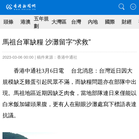
五年規
頭條
港澳
大灣區
台灣
內地
國際
財經
劃
馬祖台軍缺糧 沙灘留字“求救”
2023-03-06 00:00 | 稿件來源：香港中通社
香港中通社3月6日電 台北消息：台灣近日因大
規模缺乏雞蛋引起民眾不滿，而缺糧問題亦在部隊中出
現。馬祖地區近期因缺乏肉食，當地部隊連日來僅能以
白米飯加罐頭果腹，更有人在顯眼沙灘處寫下標語表達
抗議。