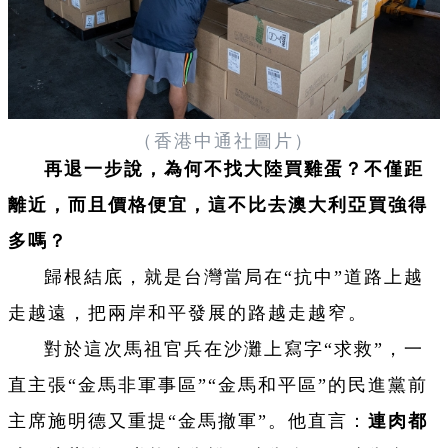
（香港中通社圖片）
再退一步說，為何不找大陸買雞蛋？不僅距
離近，而且價格便宜，這不比去澳大利亞買強得
多嗎？
歸根結底，就是台灣當局在“抗中”道路上越
走越遠，把兩岸和平發展的路越走越窄。
對於這次馬祖官兵在沙灘上寫字“求救”，一
直主張“金馬非軍事區”“金馬和平區”的民進黨前
主席施明德又重提“金馬撤軍”。他直言：
連肉都