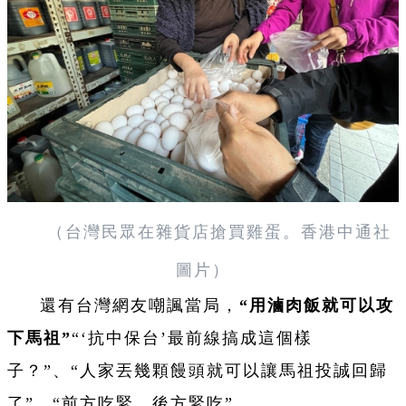
（台灣民眾在雜貨店搶買雞蛋。香港中通社
圖片）
還有台灣網友嘲諷當局，
“用滷肉飯就可以攻
下馬祖”
“‘抗中保台’最前線搞成這個樣
子？”、“人家丟幾顆饅頭就可以讓馬祖投誠回歸
了”、“前方吃緊，後方緊吃”。