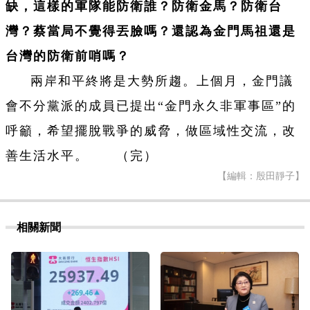
缺，這樣的軍隊能防衛誰？防衛金馬？防衛台
灣？蔡當局不覺得丟臉嗎？還認為金門馬祖還是
台灣的防衛前哨嗎？
兩岸和平終將是大勢所趨。上個月，金門議
會不分黨派的成員已提出“金門永久非軍事區”的
呼籲，希望擺脫戰爭的威脅，做區域性交流，改
善生活水平。 （完）
【編輯：殷田靜子】
相關新聞