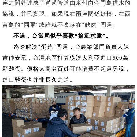
岸之間就達成了通過管道由泉州向金門島供水的
協議，并已實現。如果現在兩岸關係好轉，在西
莒島的“國軍”或許就不會存在“缺肉”問題。
不過，台當局似乎喜歡“捨近求遠”。
為瞭解決“蛋荒”問題，台農業部門負責人陳
吉仲表示，台灣地區打算從澳大利亞進口500萬
顆雞蛋。價格太高老百姓可能消費不起還另說，
進口雞蛋也并非長久之道。