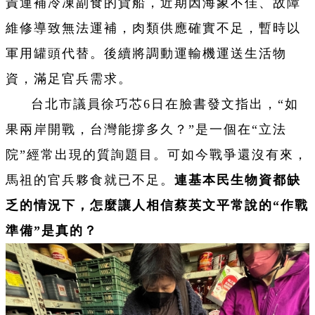
責運補冷凍副食的貨船，近期因海象不佳、故障
維修導致無法運補，肉類供應確實不足，暫時以
軍用罐頭代替。後續將調動運輸機運送生活物
資，滿足官兵需求。
台北市議員徐巧芯6日在臉書發文指出，“如
果兩岸開戰，台灣能撐多久？”是一個在“立法
院”經常出現的質詢題目。可如今戰爭還沒有來，
馬祖的官兵夥食就已不足。
連基本民生物資都缺
乏的情況下，怎麼讓人相信蔡英文平常說的“作戰
準備”是真的？