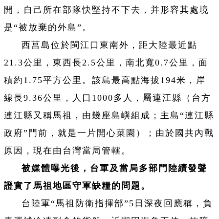
開，自己所在部隊快堅持不下去，并形容其處境
是“被放棄的外島”。
西莒島位於閩江口東南外，距大陸最近點
21.3公里，東西長2.5公里，南北寬0.7公里，面
積約1.75平方公里。該島最高點海拔194米，岸
線長9.36公里，人口1000多人，屬連江縣（台方
連江縣又稱馬祖，由幾座島嶼組成；主島“連江縣
政府”門前，就是一片開心菜園）；由於國共內戰
原因，現在由台灣當局管轄。
被媒體曝光後，台軍及當局多部門陸續發聲
證實了馬祖地區守軍缺糧的問題。
台陸軍“馬祖防衛指揮部”5日深夜回應稱，負