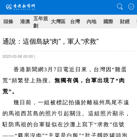
五年規
頭條
港澳
大灣區
台灣
內地
國際
財經
劃
通說：這個島缺“肉”，軍人“求救”
2023-03-08 00:00 |
香港新聞網3月7日電近日來，台灣因“雞蛋
荒”頻繁登上熱搜。
無獨有偶，台軍出現了“肉
荒”。
幾日前，一組被標記拍攝於離福州馬尾不遠
的馬祖西莒島的照片引起關注。這組照片顯示，
駐防馬祖的台軍疑似在沙灘上寫下“求救”信號
——“夥房沒肉”“主菜是白飯”“肚子餓吃罐頭泡