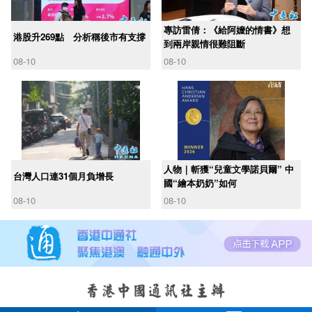
專訪雷倩：《給阿嬤的情書》想
港股升269點 分析稱後市有支撐
到兩岸親情很難阻斷
08-10
08-10
人物｜斬獲“兒童文學諾貝爾” 中
台灣人口連31個月負增長
國“繪本奶奶”如何
08-10
08-10