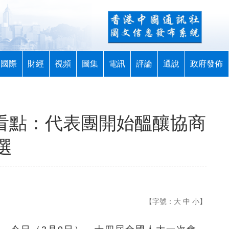
國際
財經
視頻
圖集
電訊
評論
通說
政府發佈
日看點：代表團開始醞釀協商
選
【字號：
大
中
小
】