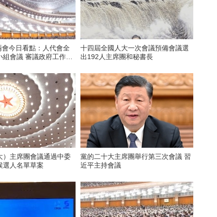
 兩會今日看點：人代會全
十四屆全國人大一次會議預備會議選
小組會議 審議政府工作報
出192人主席團和秘書長
大）主席團會議通過中委
黨的二十大主席團舉行第三次會議 習
候選人名單草案
近平主持會議