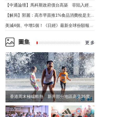
【中通論壇】馬科斯政府債台高築 菲陷入經濟困境與南海對抗惡循環？
【解局】郭麗：高市早苗推1%食品消費稅是主動作為還是被迫“飲鴆止渴”
美減4個、中增1個！《日經》最新全球份額報告透露了什麼？
圖集
更 多
香港周末極端酷熱 新界部分地區高見36度