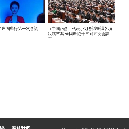
主席團舉行第一次會議
（中國兩會）代表小組會議審議各項
決議草案 全國政協十三屆五次會議閉
幕
關於我們