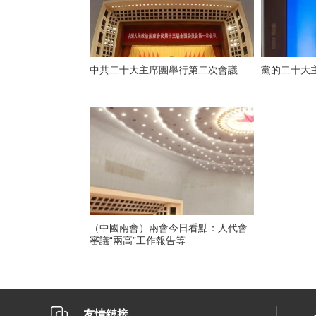
中共二十大主席團舉行第二次會議
黨的二十大
（中國兩會）兩會今日看點：人代會
審議“兩高”工作報告等
友情鏈接