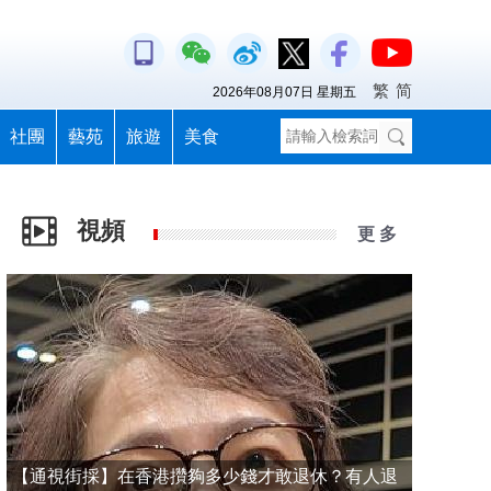
繁
简
2026年08月07日 星期五
社團
藝苑
旅遊
美食
視頻
更 多
【通視街採】在香港攢夠多少錢才敢退休？有人退