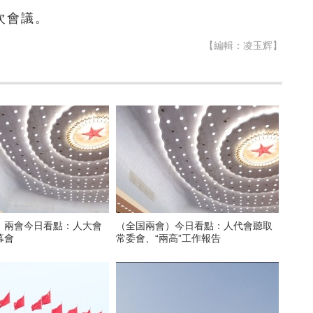
次會議。
【編輯：凌玉辉】
）兩會今日看點：人大會
（全国兩會）今日看點：人代會聽取
幕會
常委會、“兩高”工作報告