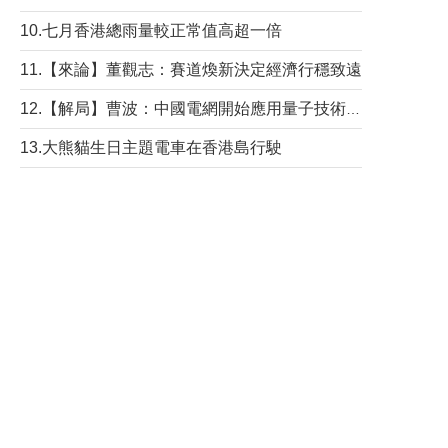
10.七月香港總雨量較正常值高超一倍
11.【來論】董觀志：賽道煥新決定經濟行穩致遠
12.【解局】曹波：中國電網開始應用量子技術，以後會不再停電嗎？
13.大熊貓生日主題電車在香港島行駛