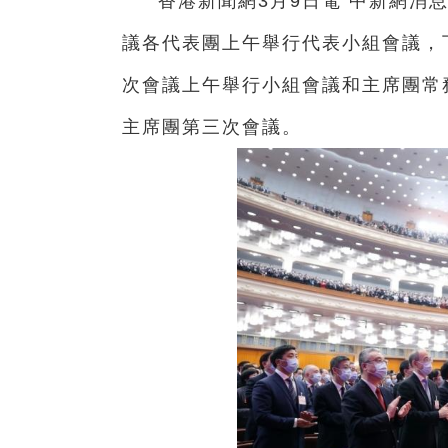
香港新聞網3月9日電 中新網消
議各代表團上午舉行代表小組會議，
次會議上午舉行小組會議和主席團常
主席團第三次會議。