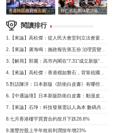
香港特區政府推出新一批銀色債券 每手1萬元保底息4.25厘
拜仁慕尼黑球星訪港 與球迷近距離互動
閱讀排行
1.【來論】高松傑：從人民大會堂到立法會宴會廳——香港管治新範式的完整拼圖
2.【來論】屠海鳴：施政報告第五份 治理質變脈絡清
3.【解局】郭麗：高市內閣在“7.31”成立新版“特高課”意欲何為？
4.【來論】高松傑：香港穩如磐石，背靠祖國才是真正的“終極護城河”
5.對話陳洋：日本新版《防衛白皮書》有哪些點值得警惕？
6.【中通論壇】日本新版防衛白皮書：動漫皮包藏不住軍國野心
7.【來論】石琤：科技發展需以人為本 數碼共融不應讓長者放棄傳統生活方式
8.七月香港樓宇買賣合約按月下跌28.8%
9.滙豐控股上半年稅前利潤按年增23%