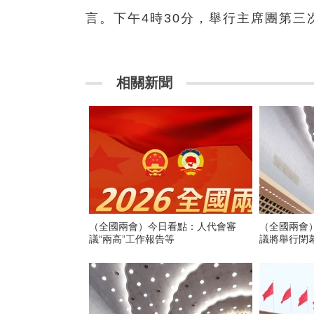
言。下午4時30分，舉行主席團第三
相關新聞
（全國兩會）今日看點：人代會審
（全國兩會
議“兩高”工作報告等
議將舉行閉