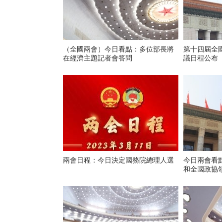
（全國兩會）今日看點：多位部長將
第十四屆全
在經濟主題記者會答問
議日程公布
兩會日程：今日決定國務院總理人選
今日兩會看
和全國政協