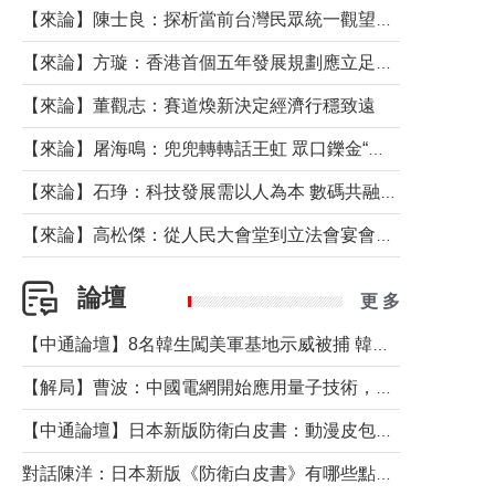
【來論】陳士良：探析當前台灣民眾統一觀望心態的深層成因
【來論】方璇：香港首個五年發展規劃應立足民生務實前行
【來論】董觀志：賽道煥新決定經濟行穩致遠
【來論】屠海鳴：兜兜轉轉話王虹 眾口鑠金“一邊倒”
【來論】石琤：科技發展需以人為本 數碼共融不應讓長者放棄傳統生活方式
【來論】高松傑：從人民大會堂到立法會宴會廳——香港管治新範式的完整拼圖
論壇
更 多
【中通論壇】8名韓生闖美軍基地示威被捕 韓國年輕人反美情緒從何而來？
【解局】曹波：中國電網開始應用量子技術，以後會不再停電嗎？
【中通論壇】日本新版防衛白皮書：動漫皮包藏不住軍國野心
對話陳洋：日本新版《防衛白皮書》有哪些點值得警惕？