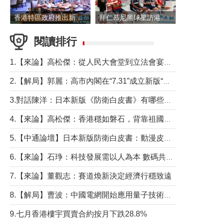
香港特區政府推出新一批銀色債券 每手1萬元保底息4.25厘
拜仁慕尼黑球星訪港 與球迷近距離互動
閱讀排行
1.【來論】高松傑：從人民大會堂到立法會宴會廳——香港管治新範式的完整拼圖
2.【解局】郭麗：高市內閣在“7.31”成立新版“特高課”意欲何為？
3.對話陳洋：日本新版《防衛白皮書》有哪些點值得警惕？
4.【來論】高松傑：香港穩如磐石，背靠祖國才是真正的“終極護城河”
5.【中通論壇】日本新版防衛白皮書：動漫皮包藏不住軍國野心
6.【來論】石琤：科技發展需以人為本 數碼共融不應讓長者放棄傳統生活方式
7.【來論】董觀志：賽道煥新決定經濟行穩致遠
8.【解局】曹波：中國電網開始應用量子技術，以後會不再停電嗎？
9.七月香港樓宇買賣合約按月下跌28.8%