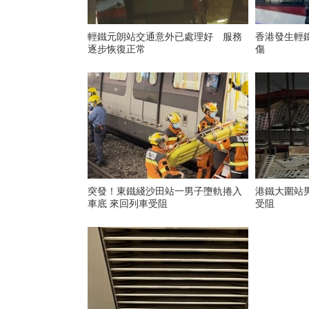
輕鐵元朗站交通意外已處理好 服務
香港發生輕
逐步恢復正常
傷
突發！東鐵綫沙田站一男子墮軌捲入
港鐵大圍站
車底 來回列車受阻
受阻