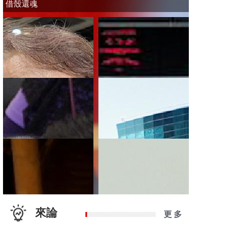
借殼還魂
來論
更 多