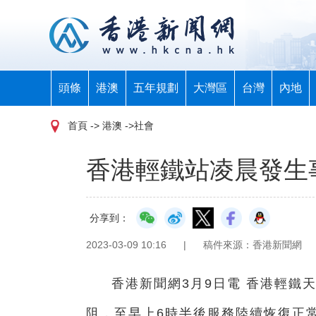
頭條
港澳
五年規劃
大灣區
台灣
內地
首頁
-> 港澳 ->社會
香港輕鐵站凌晨發生
分享到：
2023-03-09 10:16
|
稿件來源：香港新聞網
香港新聞網3月9日電 香港輕鐵
阻，至早上6時半後服務陸續恢復正