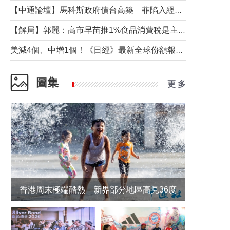
【中通論壇】馬科斯政府債台高築 菲陷入經濟困境與南海對抗惡循環？
【解局】郭麗：高市早苗推1%食品消費稅是主動作為還是被迫“飲鴆止渴”
美減4個、中增1個！《日經》最新全球份額報告透露了什麼？
圖集
更 多
香港周末極端酷熱 新界部分地區高見36度