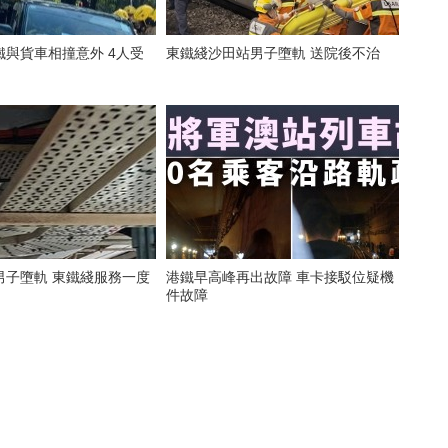
鐵與貨車相撞意外 4人受
東鐵綫沙田站男子墮軌 送院後不治
男子墮軌 東鐵綫服務一度
港鐵早高峰再出故障 車卡接駁位疑機
件故障