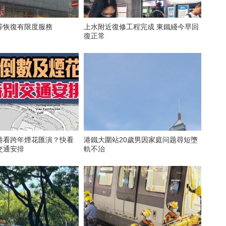
等恢復有限度服務
上水附近復修工程完成 東鐵綫今早回
復正常
港看跨年煙花匯演？快看
港鐵大圍站20歲男因家庭问题尋短墮
交通安排
軌不治