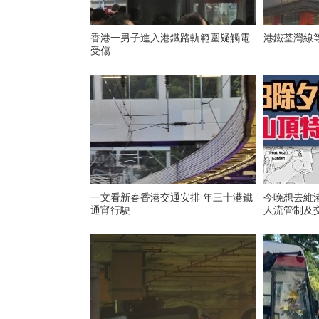
香港一男子進入港鐵路軌範圍疑觸電
港鐵荃灣線
受傷
一文看新春香港交通安排 年三十港鐵
今晚想去維
通宵行駛
人流管制及