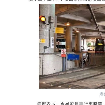
港
港鐵表示，今早凌晨非行車時間