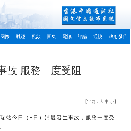
國際
財經
視頻
圖集
電訊
評論
通說
政府發佈
事故 服務一度受阻
【字號：
大
中
小
】
天瑞站今日（8日）清晨發生事故，服務一度受
常。