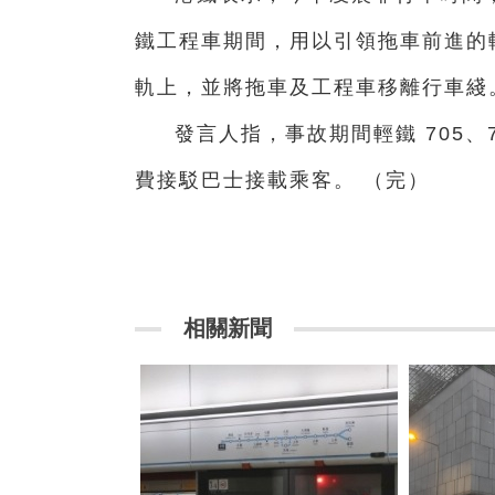
鐵工程車期間，用以引領拖車前進的
軌上，並將拖車及工程車移離行車綫
發言人指，事故期間輕鐵 705、7
費接駁巴士接載乘客。 （完）
相關新聞