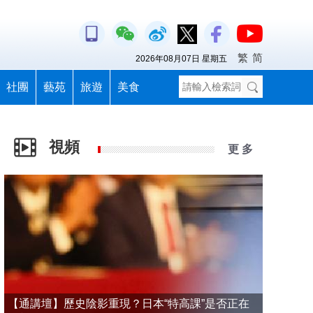
繁
简
2026年08月07日 星期五
社團
藝苑
旅遊
美食
視頻
更 多
【通講壇】歷史陰影重現？日本“特高課”是否正在