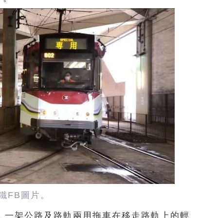
鐵FB圖片。
，一架公路及路軌兩用拖車在移走路軌上的輕