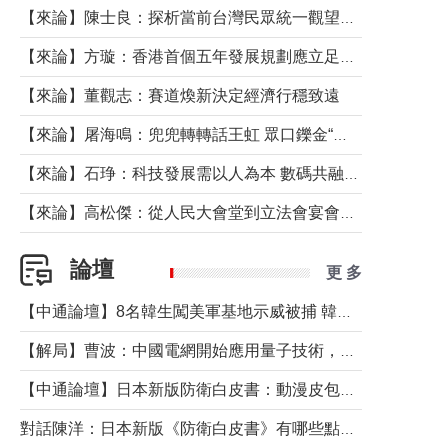
【來論】陳士良：探析當前台灣民眾統一觀望心態的深層成因
【來論】方璇：香港首個五年發展規劃應立足民生務實前行
【來論】董觀志：賽道煥新決定經濟行穩致遠
【來論】屠海鳴：兜兜轉轉話王虹 眾口鑠金“一邊倒”
【來論】石琤：科技發展需以人為本 數碼共融不應讓長者放棄傳統生活方式
【來論】高松傑：從人民大會堂到立法會宴會廳——香港管治新範式的完整拼圖
論壇
更 多
【中通論壇】8名韓生闖美軍基地示威被捕 韓國年輕人反美情緒從何而來？
【解局】曹波：中國電網開始應用量子技術，以後會不再停電嗎？
【中通論壇】日本新版防衛白皮書：動漫皮包藏不住軍國野心
對話陳洋：日本新版《防衛白皮書》有哪些點值得警惕？