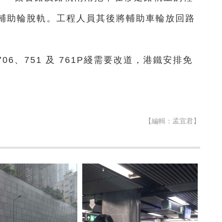
輔助輪脫軌。工程人員其後將輔助車輪放回路
。
06、751 及 761P綫需要改道，港鐵安排免
【編輯：孟宜君】