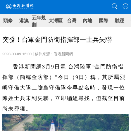
五年規
頭條
港澳
大灣區
台灣
內地
國際
財經
劃
突發！台軍金門防衛指揮部一士兵失聯
2023-03-09 15:00 | 稿件來源：香港新聞網
香港新聞網3月9日電 台灣陸軍“金門防衛指
揮部（簡稱金防部）”今日（9日）稱，其所屬烈
嶼守備大隊二膽島守備隊今早點名時，發現一位
陳姓士兵未到失聯，立即編組尋找，但截至目前
尚未尋獲。