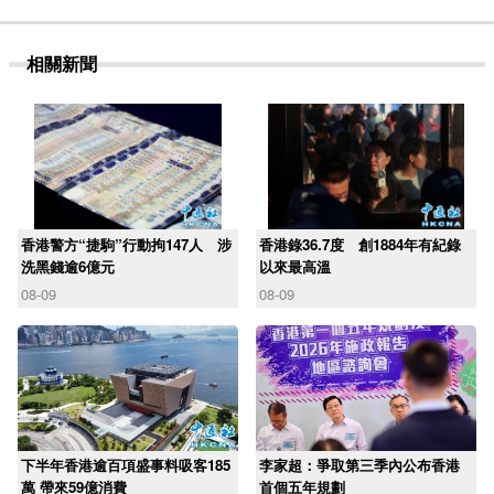
相關新聞
香港警方“捷駒”行動拘147人 涉
香港錄36.7度 創1884年有紀錄
洗黑錢逾6億元
以來最高溫
08-09
08-09
下半年香港逾百項盛事料吸客185
李家超：爭取第三季內公布香港
萬 帶來59億消費
首個五年規劃