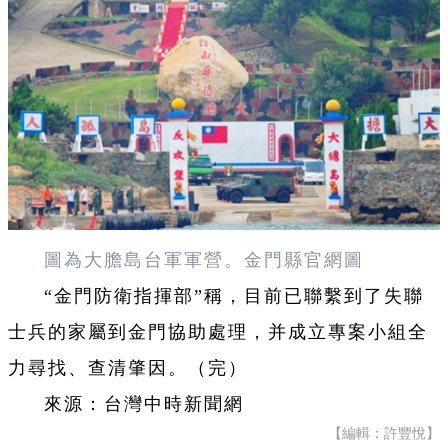
圖為大膽島台軍軍營。金門縣官網圖
“金門防衛指揮部”稱，目前已聯繫到了失聯
士兵的家屬到金門協助處理，并成立專案小組全
力尋找、查清肇因。（完）
來源：台灣中時新聞網
【編輯：許豐悅】