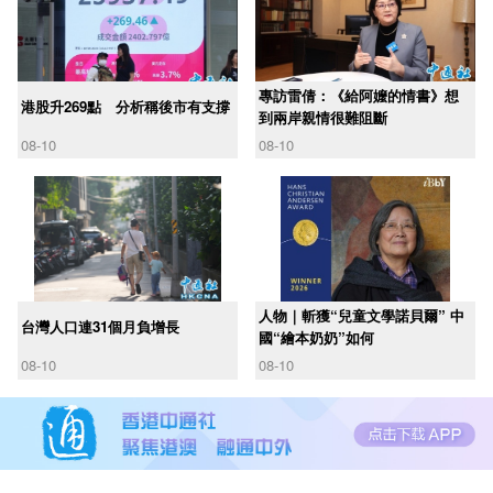
專訪雷倩：《給阿嬤的情書》想
港股升269點 分析稱後市有支撐
到兩岸親情很難阻斷
08-10
08-10
人物｜斬獲“兒童文學諾貝爾” 中
台灣人口連31個月負增長
國“繪本奶奶”如何
08-10
08-10