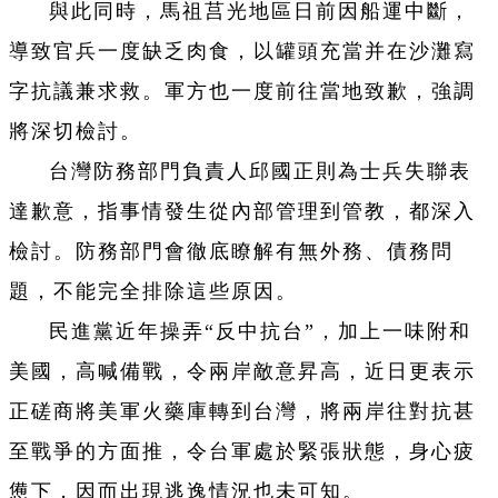
與此同時，馬祖莒光地區日前因船運中斷，
導致官兵一度缺乏肉食，以罐頭充當并在沙灘寫
字抗議兼求救。軍方也一度前往當地致歉，強調
將深切檢討。
台灣防務部門負責人邱國正則為士兵失聯表
達歉意，指事情發生從內部管理到管教，都深入
檢討。防務部門會徹底瞭解有無外務、債務問
題，不能完全排除這些原因。
民進黨近年操弄“反中抗台”，加上一味附和
美國，高喊備戰，令兩岸敵意昇高，近日更表示
正磋商將美軍火藥庫轉到台灣，將兩岸往對抗甚
至戰爭的方面推，令台軍處於緊張狀態，身心疲
憊下，因而出現逃逸情況也未可知。