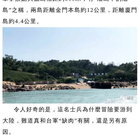
島”之稱，兩島距離金門本島約12公里，距離廈門
島約4.4公里。
令人好奇的是，這名士兵為什麼冒險要游到
大陸，難道真和台軍“缺肉”有關，還是另有原
因。