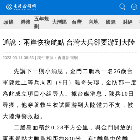
五年規
頭條
港澳
大灣區
台灣
內地
國際
財經
劃
通說：兩岸恢複航點 台灣大兵卻要游到大陸
2023-03-11 08:53 | 稿件來源：香港新聞網
先講下一則小消息，金門二膽島一名26歲台
軍陳姓上等兵周四（9日）離奇失聯，金防部一度
為此成立項目小組尋人。據台媒消息，陳兵10日
尋獲，他穿著救生衣試圖游到大陸體力不支，被
大陸海警救起。
二膽島面積約0.28平方公里，與金門開放的
軍事景點大膽島相距約800米，有“離島中的離