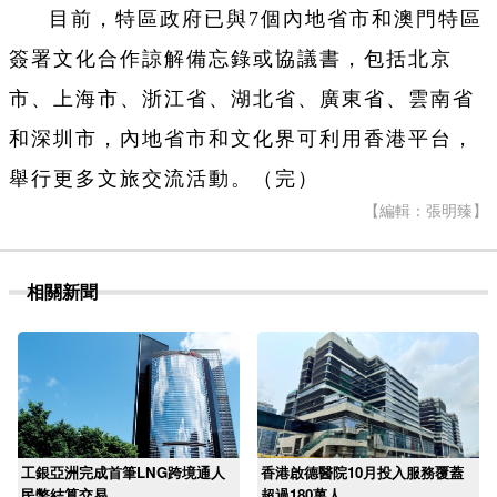
目前，特區政府已與7個內地省市和澳門特區
簽署文化合作諒解備忘錄或協議書，包括北京
市、上海市、浙江省、湖北省、廣東省、雲南省
和深圳市，內地省市和文化界可利用香港平台，
舉行更多文旅交流活動。（完）
【編輯：張明臻】
相關新聞
工銀亞洲完成首筆LNG跨境通人
香港啟德醫院10月投入服務覆蓋
民幣結算交易
超過180萬人