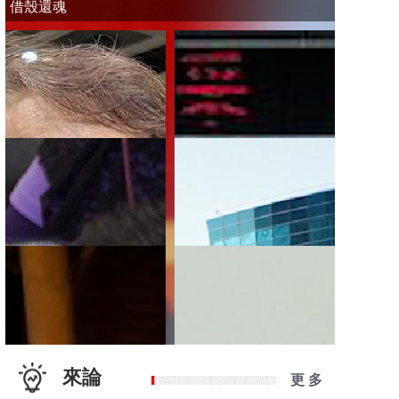
借殼還魂
來論
更 多