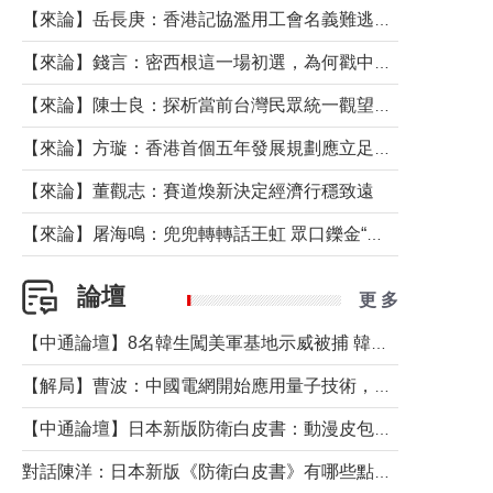
【來論】岳長庚：香港記協濫用工會名義難逃法律制裁
【來論】錢言：密西根這一場初選，為何戳中了兩黨最痛的神經？
【來論】陳士良：探析當前台灣民眾統一觀望心態的深層成因
【來論】方璇：香港首個五年發展規劃應立足民生務實前行
【來論】董觀志：賽道煥新決定經濟行穩致遠
【來論】屠海鳴：兜兜轉轉話王虹 眾口鑠金“一邊倒”
論壇
更 多
【中通論壇】8名韓生闖美軍基地示威被捕 韓國年輕人反美情緒從何而來？
【解局】曹波：中國電網開始應用量子技術，以後會不再停電嗎？
【中通論壇】日本新版防衛白皮書：動漫皮包藏不住軍國野心
對話陳洋：日本新版《防衛白皮書》有哪些點值得警惕？