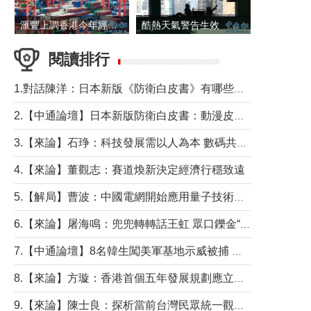
滙豐上調香港今年經濟增長預測至4.5%
酷熱天氣警告生效 本港高溫持續至下周
閱讀排行
1.對話陳洋：日本新版《防衛白皮書》有哪些點值得警惕？
2.【中通論壇】日本新版防衛白皮書：動漫皮包藏不住軍國野心
3.【來論】石琤：科技發展需以人為本 數碼共融不應讓長者放棄傳統生活方式
4.【來論】董觀志：賽道煥新決定經濟行穩致遠
5.【解局】曹波：中國電網開始應用量子技術，以後會不再停電嗎？
6.【來論】屠海鳴：兜兜轉轉話王虹 眾口鑠金“一邊倒”
7.【中通論壇】8名韓生闖美軍基地示威被捕 韓國年輕人反美情緒從何而來？
8.【來論】方璇：香港首個五年發展規劃應立足民生務實前行
9.【來論】陳士良：探析當前台灣民眾統一觀望心態的深層成因