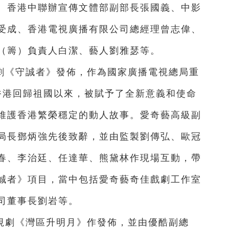
、香港中聯辦宣傳文體部副部長張國義、中影
受成、香港電視廣播有限公司總經理曾志偉、
（籌）負責人白潔、藝人劉雅瑟等。
劇《守誠者》發佈，作為國家廣播電視總局重
了香港回歸祖國以來，被賦予了全新意義和使命
維護香港繁榮穩定的動人故事。愛奇藝高級副
局長鄧炳強先後致辭，並由監製劉傳弘、歐冠
春、李治廷、任達華、熊黛林作現場互動，帶
誠者》項目，當中包括愛奇藝奇佳戲劇工作室
司董事長劉岩等。
視劇《灣區升明月》作發佈，並由優酷副總