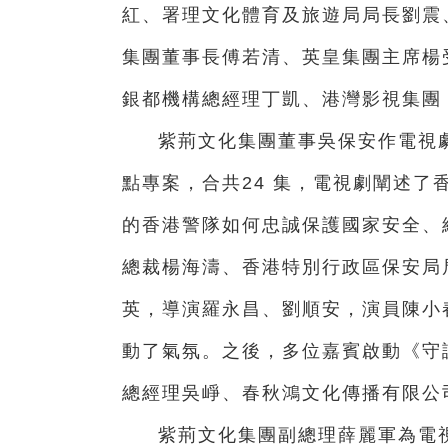
紅、署理文化體育及旅遊局局長劉震
集團董事長傅若清、英皇集團主席楊
銀都機構總經理丁凱、港灣影視集團
紫荊文化集團董事吳保安作電視
點專案，合共24 集，電視劇闡述
的香港警隊如何忠誠保護國家安全、
總裁楊海濤、香港特別行政區保安局
英，導演羅永昌、劉順安，演員陳小
動了氣氛。之後，多位嘉賓啟動《守
總經理吳崢、春秋鴻文化傳播有限公
紫荊文化集團副總理薛麗軍為電