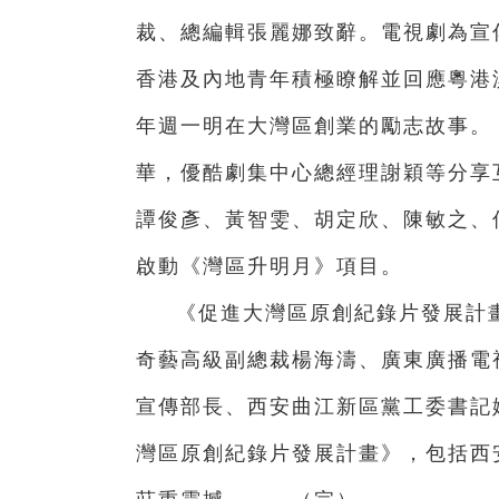
裁、總編輯張麗娜致辭。電視劇為宣
香港及內地青年積極瞭解並回應粵港
年週一明在大灣區創業的勵志故事。
華，優酷劇集中心總經理謝穎等分享互
譚俊彥、黃智雯、胡定欣、陳敏之、
啟動《灣區升明月》項目。
《促進大灣區原創紀錄片發展計
奇藝高級副總裁楊海濤、廣東廣播電
宣傳部長、西安曲江新區黨工委書記
灣區原創紀錄片發展計畫》，包括西