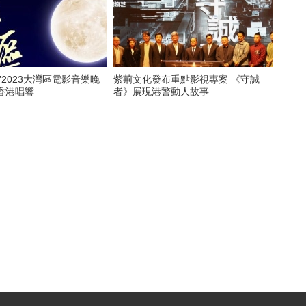
”2023大灣區電影音樂晚
紫荊文化發布重點影視專案 《守誠
香港唱響
者》展現港警動人故事