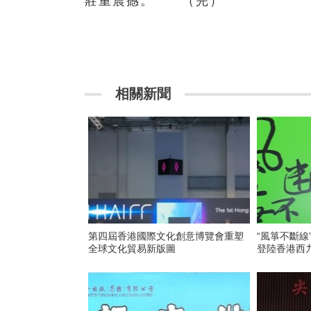
莊重震撼。 （完）
相關新聞
第四屆香港國際文化創意博覽會重塑
“風箏不斷線
全球文化貿易新版圖
登陸香港西