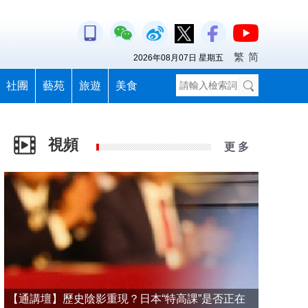
繁
简
2026年08月07日 星期五
社團
藝苑
旅遊
美食
視頻
更 多
【通講壇】歷史陰影重現？日本“特高課”是否正在