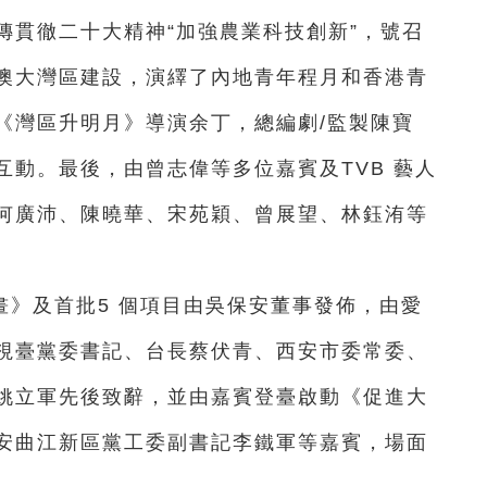
傳貫徹二十大精神“加強農業科技創新”，號召
澳大灣區建設，演繹了內地青年程月和香港青
《灣區升明月》導演余丁，總編劇/監製陳寶
動。最後，由曾志偉等多位嘉賓及TVB 藝人
何廣沛、陳曉華、宋苑穎、曾展望、林鈺洧等
畫》及首批5 個項目由吳保安董事發佈，由愛
視臺黨委書記、台長蔡伏青、西安市委常委、
姚立軍先後致辭，並由嘉賓登臺啟動《促進大
安曲江新區黨工委副書記李鐵軍等嘉賓，場面