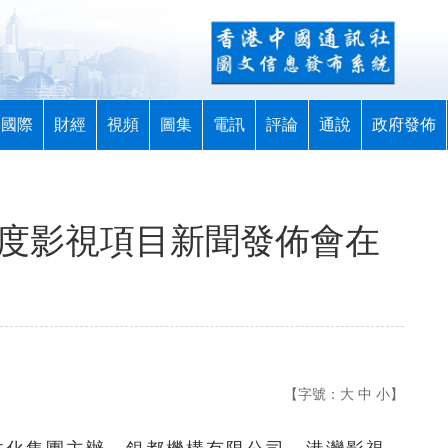
國際
財經
視頻
圖集
電訊
評論
通說
政府發佈
年度影視項目新聞發佈會在
【字號：
大
中
小
】