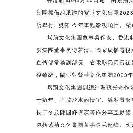
香港新聞網3月15日電 由紫荊
集團籌備組承辦的紫荊文化集團202
店舉行, 發佈 今年重點影視項目。
紫荊文化集團董事吳保安、香港
影集團董事長傅若清、國家廣播電視
宣傳部常務副部長、省電影局局長崔
後致辭，闡述對紫荊文化集團2023
紫荊文化集團副總經理孫光奇作
十數年、血濃於水的情誼。瀟湘電影
長于冬及陳國輝導演等作分享互動後
包括紫荊文化集團董事長毛超峰、國