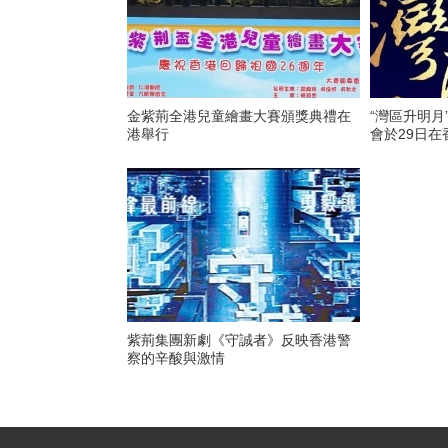
金紫荊全港兒童繪畫大賽頒獎典禮在
“灣區升明月
港舉行
會於29日在
紫荊集團新劇《守誠者》反映香港警
察的辛酸與激情