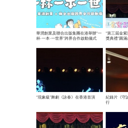
華潤創業及聯合出版集團在港舉辦“一
“第三屆金
杯·一本·一世界”跨界合作啟動儀式
獎典禮”圓滿
“現象級”舞劇《詠春》在香港首演
紀錄片《守
行