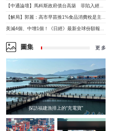
【中通論壇】馬科斯政府債台高築 菲陷入經濟困境與南海對抗惡循環？
【解局】郭麗：高市早苗推1%食品消費稅是主動作為還是被迫“飲鴆止渴”
美減4個、中增1個！《日經》最新全球份額報告透露了什麼？
圖集
更 多
探訪福建漁排上的“充電寶”