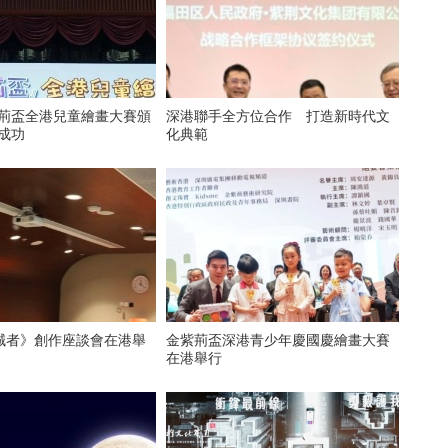
紫荊盃全港兒童繪畫大賽頒
深港聯手全方位合作 打造新時代文
成功
化典範
誠者》創作座談會在港舉
金紫荊盃深港青少年慶國慶繪畫大賽
在港舉行