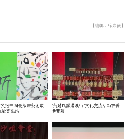
【編輯：徐嘉儀】
”吳冠中陶瓷版畫藝術展
“荊楚風韻港澳行”文化交流活動在香
九龍高鐵站
港開幕