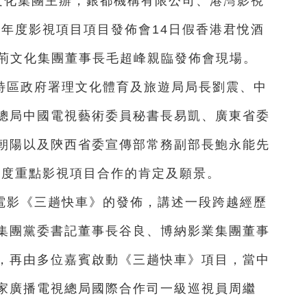
文化集團主辦，銀都機構有限公司、港灣影視
3年度影視項目項目發佈會14日假香港君悅酒
紫荊文化集團董事長毛超峰親臨發佈會現場。
特區政府署理文化體育及旅遊局局長劉震、中
總局中國電視藝術委員秘書長易凱、廣東省委
朝陽以及陝西省委宣傳部常務副部長鮑永能先
年度重點影視項目合作的肯定及願景。
電影《三趟快車》的發佈，講述一段跨越經歷
集團黨委書記董事長谷良、博納影業集團董事
，再由多位嘉賓啟動《三趟快車》項目，當中
家廣播電視總局國際合作司一級巡視員周繼