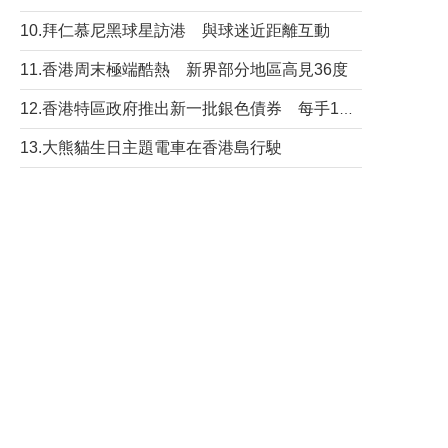
10.拜仁慕尼黑球星訪港 與球迷近距離互動
11.香港周末極端酷熱 新界部分地區高見36度
12.香港特區政府推出新一批銀色債券 每手1萬元保底息4.25厘
13.大熊貓生日主題電車在香港島行駛