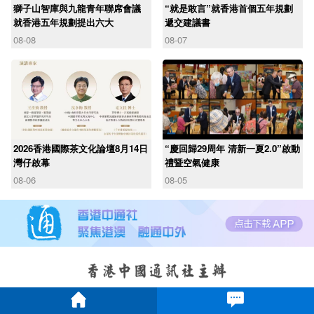
獅子山智庫與九龍青年聯席會議
“就是敢言”就香港首個五年規劃
就香港五年規劃提出六大
遞交建議書
08-08
08-07
2026香港國際茶文化論壇8月14日
“慶回歸29周年 清新一夏2.0”啟動
灣仔啟幕
禮暨空氣健康
08-06
08-05