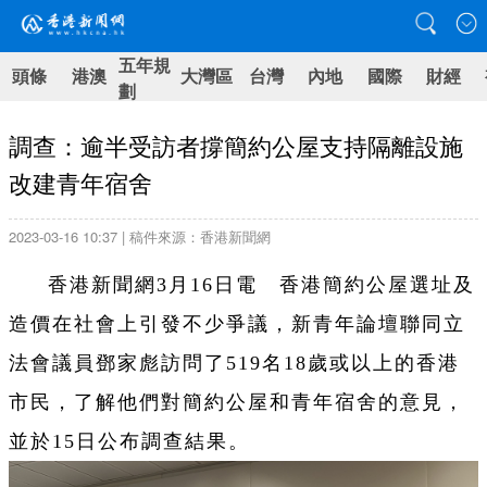
五年規
頭條
港澳
大灣區
台灣
內地
國際
財經
劃
調查：逾半受訪者撐簡約公屋支持隔離設施
改建青年宿舍
2023-03-16 10:37 | 稿件來源：香港新聞網
香港新聞網3月16日電 香港
簡約公屋選址及
造價在社會上引發不少爭議，新青年論壇聯同立
法會議員鄧家彪訪問了519名18歲或以上的香港
市民，了解他們對簡約公屋和青年宿舍的意見，
並於15日公布調查結果。