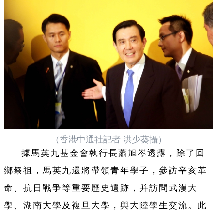
（香港中通社記者 洪少葵攝）
據馬英九基金會執行長蕭旭岑透露，除了回
鄉祭祖，馬英九還將帶領青年學子，參訪辛亥革
命、抗日戰爭等重要歷史遺跡，并訪問武漢大
學、湖南大學及複旦大學，與大陸學生交流。此