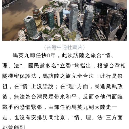
（香港中通社圖片）
馬英九卸任快8年，此次訪陸之旅合“情、
理、法”。國民黨多名“立委”均指出，根據台灣相
關機密保護法，馬訪陸之旅完全合法；此行是祭
祖，在“情”上沒話說；在“理”方面，民進黨執政
後，無法為台灣民眾帶來和平，反而令他們面臨
戰爭的恐懼緊張，由卸任的馬英九到大陸走一
走，也沒有安排訪問北京，“情、理、法”三方面
都兼顧到。