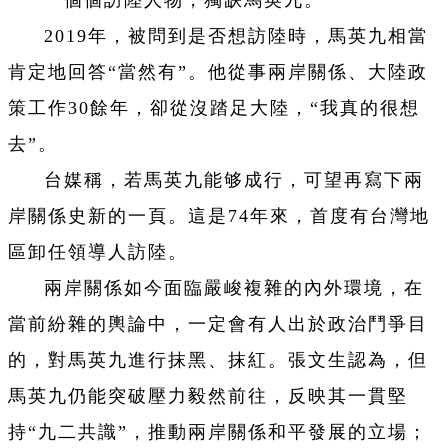
一個個訪陸人物，獨缺馬英九。
2019年，被問到是否想訪陸時，馬英九相當
肯定地回答“當然有”。他從事兩岸關係、大陸政
策工作30餘年，卻從沒踏足大陸，“我真的很想
去”。
台媒稱，若馬英九能够成行，可望再寫下兩
岸關係史新的一頁。這是74年來，首度有台灣地
區卸任領導人訪陸。
兩岸關係如今面臨嚴峻複雜的內外環境，在
當前紛雜的輿論中，一定會有人出於政治鬥爭目
的，對馬英九進行抹黑、抹紅。張文生認為，但
馬英九仍能突破壓力毅然前往，反映其一貫堅
持“九二共識”，推動兩岸關係和平發展的立場；