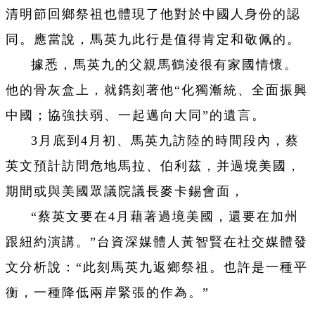
清明節回鄉祭祖也體現了他對於中國人身份的認
同。應當說，馬英九此行是值得肯定和敬佩的。
據悉，馬英九的父親馬鶴淩很有家國情懷。
他的骨灰盒上，就鐫刻著他“化獨漸統、全面振興
中國；協強扶弱、一起邁向大同”的遺言。
3月底到4月初、馬英九訪陸的時間段內，蔡
英文預計訪問危地馬拉、伯利茲，并過境美國，
期間或與美國眾議院議長麥卡錫會面，
“蔡英文要在4月藉著過境美國，還要在加州
跟紐約演講。”台資深媒體人黃智賢在社交媒體發
文分析說：“此刻馬英九返鄉祭祖。也許是一種平
衡，一種降低兩岸緊張的作為。”