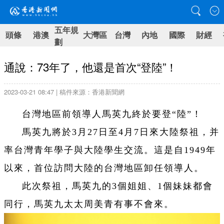
五年規
頭條
港澳
大灣區
台灣
內地
國際
財經
劃
通說：73年了，他還是首次“登陸”！
2023-03-21 08:47 | 稿件來源：香港新聞網
台灣地區前領導人馬英九終於要登“陸”！
馬英九將於3月27日至4月7日來大陸祭祖，并
率台灣青年學子與大陸學生交流。這是自1949年
以來，首位訪問大陸的台灣地區卸任領導人。
此次祭祖，馬英九的3個姐姐、1個妹妹都會
同行，馬英九太太周美青有事不會來。