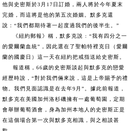
他與史密斯於3月17日訂婚，兩人將於今年夏末
完婚，而這將是他的第五次婚姻。默多克還
說：“我們都期待著一起度過我們的後半生。”
《紐約郵報》稱，默多克說 : “我有四分之一
的愛爾蘭血統”，因此選在了聖帕特裡克日（愛爾
蘭的國慶日）這一天在紐約把戒指送給史密斯。
報道稱，66歲的史密斯談起與默多克的戀愛
經歷時說，“對於我們倆來說，這是上帝賜予的禮
物。我們見面認識是在去年9月”。據此前報道，
默多克在美國加州洛杉磯擁有一處葡萄園，定期
會舉辦葡萄酒會，身為加州本地人的史密斯正是
在這個場合第一次與默多克相識，與之相談甚
歡。