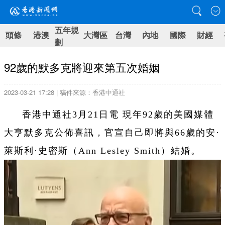
五年規
頭條
港澳
大灣區
台灣
內地
國際
財經
劃
92歲的默多克將迎來第五次婚姻
2023-03-21 17:28 | 稿件來源：香港中通社
香港中通社3月21日電 現年92歲的美國媒體
大亨默多克公佈喜訊，官宣自己即將與66歲的安·
萊斯利·史密斯（Ann Lesley Smith）結婚。