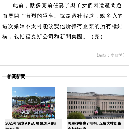
此前，默多克前任妻子與子女們因遺產問題
而展開了激烈的爭奪。據路透社報道，默多克的
這次婚姻不太可能改變他所持有企業的所有權結
構，包括福克斯公司和新聞集團。（完）
【編輯：李雪萍】
相關新聞
2026年深圳APEC峰會進入倒計
美軍彈藥庫存告急 五角大樓促廠
時100天
商加速生產