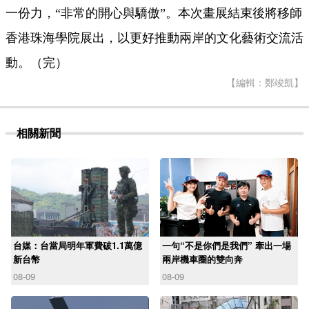
一份力，“非常的開心與驕傲”。本次畫展結束後將移師
香港珠海學院展出，以更好推動兩岸的文化藝術交流活
動。（完）
【編輯：鄭竣凱】
相關新聞
台媒：台當局明年軍費破1.1萬億
一句“不是你們是我們” 牽出一場
新台幣
兩岸機車圈的雙向奔
08-09
08-09