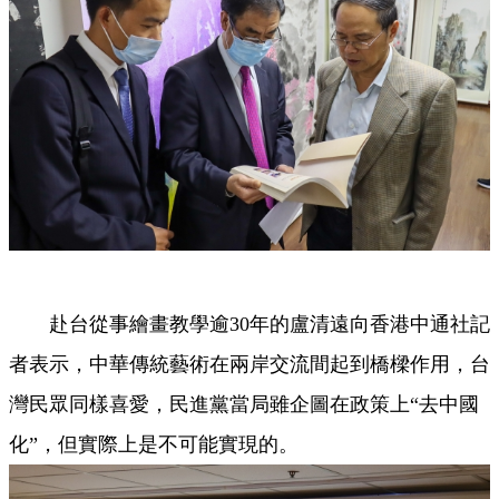
赴台從事繪畫教學逾30年的盧清遠向香港中通社記
者表示，中華傳統藝術在兩岸交流間起到橋樑作用，台
灣民眾同樣喜愛，民進黨當局雖企圖在政策上“去中國
化”，但實際上是不可能實現的。