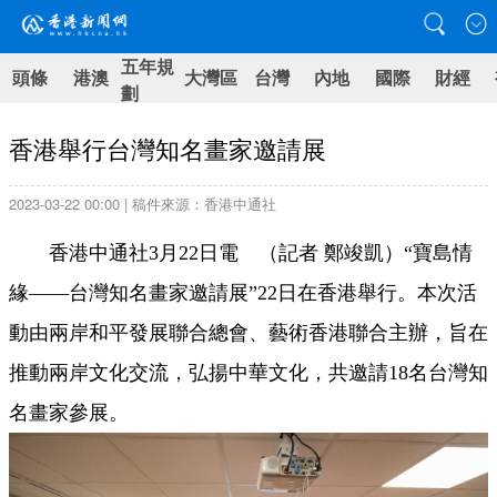
五年規
頭條
港澳
大灣區
台灣
內地
國際
財經
劃
香港舉行台灣知名畫家邀請展
2023-03-22 00:00 | 稿件來源：香港中通社
香港中通社3月22日電 （記者 鄭竣凱）“寶島情
緣——台灣知名畫家邀請展”22日在香港舉行。本次活
動由兩岸和平發展聯合總會、藝術香港聯合主辦，旨在
推動兩岸文化交流，弘揚中華文化，共邀請18名台灣知
名畫家參展。