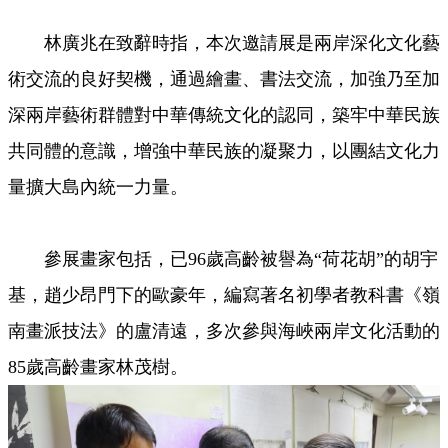
林廣兆在致辭時指，本次邀請展是兩岸深化文化藝
術交流的良好契機，通過繪畫、書法交流，加強乃至加
深兩岸藝術群體對中華傳統文化的認同，築牢中華民族
共同體的意識，增強中華民族的凝聚力，以團結文化力
量擴大島內統一力量。
參展畫家包括，已96歲高齡被譽為“荷花胡”的胡宇
基，趙少昂門下的歐豪年，編寫著名初學者教科書《嶺
南畫派技法》的盧清遠，多次參與海峽兩岸文化活動的
85歲高齡畫家林茂樹。