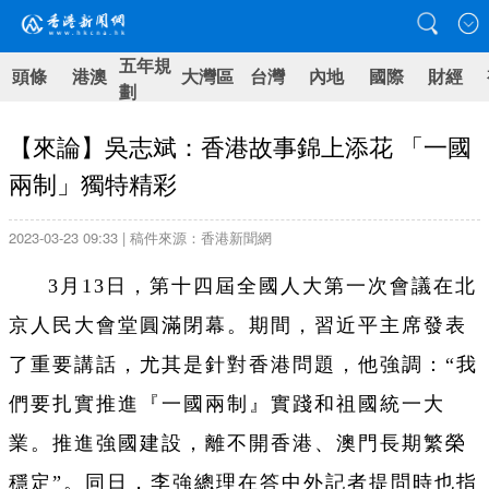
五年規
頭條
港澳
大灣區
台灣
內地
國際
財經
劃
【來論】吳志斌：香港故事錦上添花 「一國
兩制」獨特精彩
2023-03-23 09:33 | 稿件來源：香港新聞網
3月13日，第十四屆全國人大第一次會議在北
京人民大會堂圓滿閉幕。期間，習近平主席發表
了重要講話，尤其是針對香港問題，他強調：“我
們要扎實推進『一國兩制』實踐和祖國統一大
業。推進強國建設，離不開香港、澳門長期繁榮
穩定”。同日，李強總理在答中外記者提問時也指