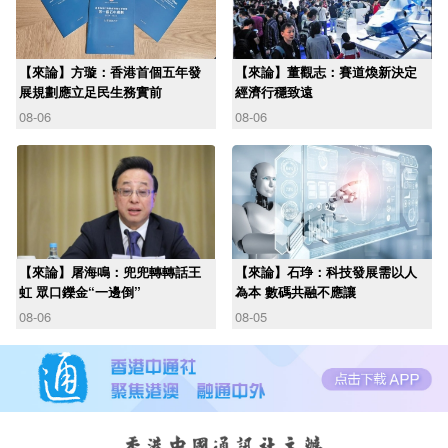
【來論】方璇：香港首個五年發
【來論】董觀志：賽道煥新決定
展規劃應立足民生務實前
經濟行穩致遠
08-06
08-06
【來論】屠海鳴：兜兜轉轉話王
【來論】石琤：科技發展需以人
虹 眾口鑠金“一邊倒”
為本 數碼共融不應讓
08-06
08-05