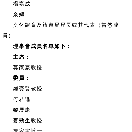
楊嘉成
余嫿
文化體育及旅遊局局長或其代表（當然成
員）
理事會成員名單如下：
主席：
莫家豪教授
委員：
鍾寶賢教授
何君遜
黎展康
麥勁生教授
鄧家宙博士