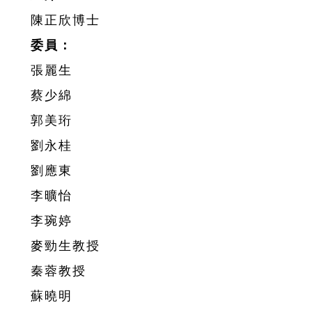
陳正欣博士
委員：
張麗生
蔡少綿
郭美珩
劉永桂
劉應東
李曠怡
李琬婷
麥勁生教授
秦蓉教授
蘇曉明