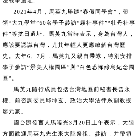
法戰爭遺址。
2021年4月，馬英九舉辦“春假同學會”，帶
領“大九學堂”60名學子參訪“霧社事件”“牡丹社事
件”等抗日遺址。馬英九當時表示，身為台灣人，
應該要認識台灣，尤其年輕人更應瞭解台灣歷
史。去年6、7月，馬英九又親自帶隊，特別安排
學子參訪“景美人權園區”與“白色恐怖綠島紀念園
區”。
馬英九隨行成員包括台灣地區前秘書長曾永
權、前咨詢委員邱坤玄、政治大學法律系副教授
廖元豪。
國台辦發言人馬曉光3月20日上午表示，大陸
方面歡迎馬英九先生來大陸祭祖、參訪，并帶領