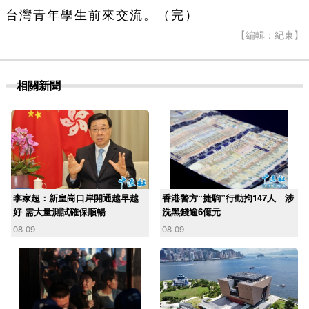
台灣青年學生前來交流。（完）
【編輯：紀東】
相關新聞
李家超：新皇崗口岸開通越早越
香港警方“捷駒”行動拘147人 涉
好 需大量測試確保順暢
洗黑錢逾6億元
08-09
08-09