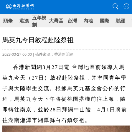
五年規
頭條
港澳
大灣區
台灣
內地
國際
財經
劃
馬英九今日啟程赴陸祭祖
2023-03-27 00:00 | 稿件來源：香港新聞網
香港新聞網3月27日電 台灣地區前領導人馬
英九今天（27日）啟程赴陸祭祖，并率同青年學
子與大陸學生交流。根據馬英九基金會公佈的行
程，馬英九今天下午將從桃園搭機前往上海，隨
即轉往南京，並於28日拜謁中山陵；4月1日將前
往湖南湘潭市湘潭縣白石鎮祭祖。